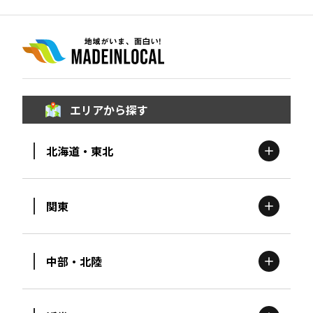
エリアから探す
北海道・東北
関東
北海道
エリア
中部・北陸
茨城
エリア
青森
エリア