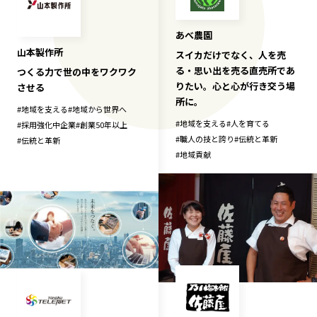
宮崎エリア
鹿児島エリア
沖縄エリア
あべ農園
山本製作所
スイカだけでなく、人を売
る・思い出を売る直売所であ
つくる力で世の中をワクワク
カテゴリから探す
りたい。心と心が行き交う場
させる
所に。
#
地域を支える
#
地域から世界へ
特集コンテンツ
地域を代表する 企業100選
#
地域を支える
#
人を育てる
#
採用強化中企業
#
創業50年以上
#
職人の技と誇り
#
伝統と革新
プレスリリース
行政連携記事
#
伝統と革新
#
地域貢献
MILCプロジェクト
選出企業特別対談
Localist
SDGsの先駆者
イベント
飲食店
地域豆知識
ニッポンの百選大全集
Sporkle
「人」から探す