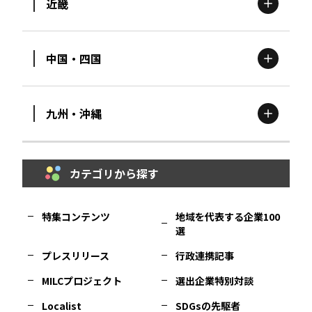
近畿
新潟
エリア
栃木
エリア
岩手
エリア
中国・四国
滋賀
エリア
富山
エリア
群馬
エリア
宮城
エリア
九州・沖縄
鳥取
エリア
京都
エリア
石川
エリア
埼玉
エリア
秋田
エリア
カテゴリから探す
福岡
エリア
島根
エリア
大阪市
エリア
福井
エリア
千葉
エリア
山形
エリア
特集コンテンツ
地域を代表する企業100
選
佐賀
エリア
岡山
エリア
北摂
エリア
長野
エリア
東京23区
エリア
福島
エリア
プレスリリース
行政連携記事
MILCプロジェクト
選出企業特別対談
長崎
エリア
広島
エリア
堺・泉州
エリア
岐阜
エリア
多摩
エリア
Localist
SDGsの先駆者