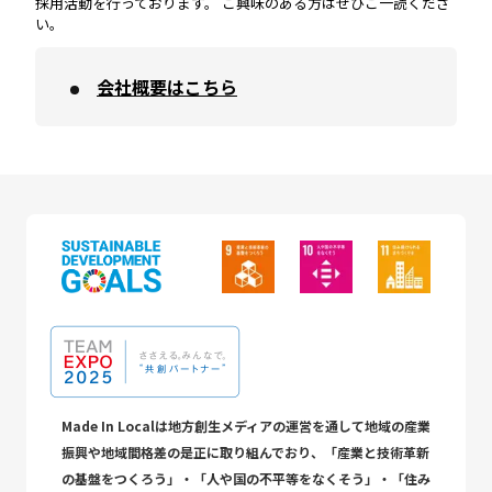
採用活動を行っております。 ご興味のある方はぜひご一読くださ
い。
会社概要はこちら
Made In Localは地方創生メディアの運営を通して地域の産業
振興や地域間格差の是正に取り組んでおり、「産業と技術革新
の基盤をつくろう」・「人や国の不平等をなくそう」・「住み