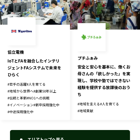
記事ライター
アンバサダー
お問い合わせ
会社概要
協立電機
プチふぁみ
IoTとFAを融合したインテリ
安全と安心を基本に、働くお
ジェントFAシステムで未来を
母さんの「欲しかった」を実
ひらく
現し、学校や塾ではできない
#
若手の活躍
#
人を育てる
経験を提供する放課後のおう
#
地域から世界へ
#
創業50年以上
ち
#
伝統と革新
#
NO1への挑戦
#
地域を支える
#
人を育てる
#
イノベーション
#
新卒採用強化中
#
地域貢献
#
中途採用強化中
エリアトップへ戻る