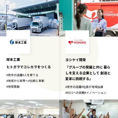
宮崎エリア
鹿児島エリア
沖縄エリア
カテゴリから探す
特集コンテンツ
地域を代表する 企業100選
プレスリリース
行政連携記事
岸本工業
ヨシケイ開発
MILCプロジェクト
選出企業特別対談
ヒトガラでコレカラをつくる
「グループの発展と共に 暮ら
Localist
SDGsの先駆者
しを支える企業として 創造と
#
若手の活躍
#
人を育てる
イベント
飲食店
変革に挑戦する」
#
地域から世界へ
#
伝統と革新
地域豆知識
ニッポンの百選大全集
#
地域貢献
#
若手の活躍
#
社長が地域出身
#
NO1への挑戦
#
イノベーション
Sporkle
「人」から探す