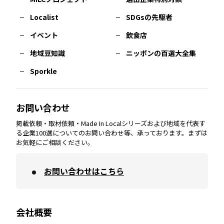
長崎
エリア
広島
エリア
堺・泉州
エリア
岐阜
エリア
多摩
エリア
Localist
SDGsの先駆者
イベント
飲食店
熊本
エリア
山口
エリア
河内
エリア
静岡
エリア
神奈川
エリア
地域豆知識
ニッポンの百選大全集
Sporkle
大分
エリア
徳島
エリア
兵庫
エリア
愛知
エリア
山梨
エリア
お問い合わせ
掲載依頼・取材依頼・Made In Localシリーズおよび地域を代表す
宮崎
エリア
香川
エリア
奈良
エリア
三重
エリア
る企業100選についてのお問い合わせ等、承っております。まずは
お気軽にご相談ください。
お問い合わせはこちら
鹿児島
エリア
愛媛
エリア
和歌山
エリア
会社概要
沖縄
エリア
高知
エリア