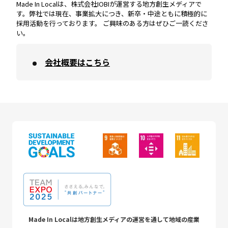
Made In Localは、株式会社IOBIが運営する地方創生メディアで
す。弊社では現在、事業拡大につき、新卒・中途ともに積極的に
採用活動を行っております。 ご興味のある方はぜひご一読くださ
い。
会社概要はこちら
Made In Localは地方創生メディアの運営を通して地域の産業