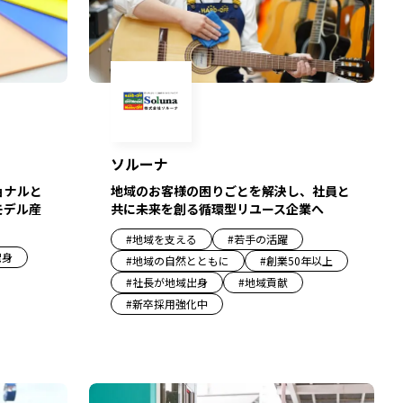
ソルーナ
ョナルと
地域のお客様の困りごとを解決し、社員と
モデル産
共に未来を創る循環型リユース企業へ
#
地域を支える
#
若手の活躍
出身
#
地域の自然とともに
#
創業50年以上
#
社長が地域出身
#
地域貢献
#
新卒採用強化中