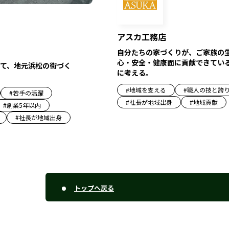
アスカ工務店
自分たちの家づくりが、ご家族の
心・安全・健康面に貢献できてい
て、地元浜松の街づく
に考える。
#
地域を支える
#
職人の技と誇
#
若手の活躍
#
社長が地域出身
#
地域貢献
#
創業5年以内
#
社長が地域出身
トップへ戻る