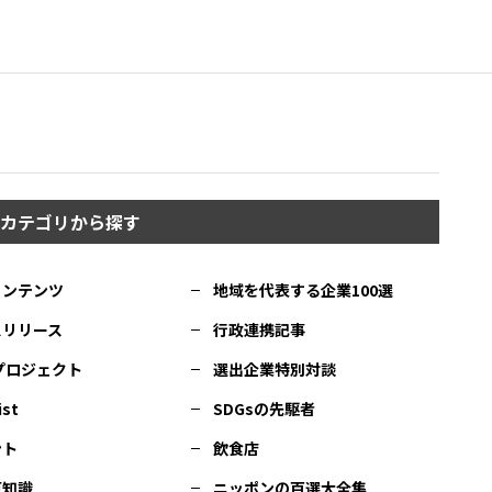
カテゴリから探す
コンテンツ
地域を代表する企業100選
スリリース
行政連携記事
Cプロジェクト
選出企業特別対談
ist
SDGsの先駆者
ント
飲食店
豆知識
ニッポンの百選大全集