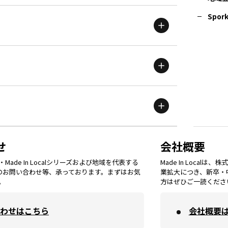
青森
エリア
Spork
新潟
エリア
栃木
エリア
岩手
エリア
滋賀
エリア
富山
エリア
群馬
エリア
宮城
エリア
鳥取
エリア
京都
エリア
石川
エリア
埼玉
エリア
秋田
エリア
せ
会社概要
福岡
エリア
ade In Localシリーズおよび地域を代表する
Made In Loca
島根
エリア
大阪市
エリア
てのお問い合わせ等、承っております。まずはお気
業拡大につき、新卒・
福井
エリア
千葉
エリア
。
方はぜひご一読くださ
山形
エリア
佐賀
エリア
岡山
エリア
わせはこちら
会社概要
北摂
エリア
長野
エリア
東京23区
エリア
福島
エリア