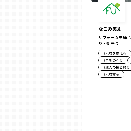
兵庫
奈良
なごみ美創
リフォームを通じ
り・街守り
和歌山
#
地域を支える
#
まちづくり
鳥取
#
職人の技と誇り
#
地域貢献
島根
岡山
広島