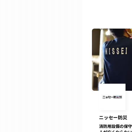
石川
福井
山梨
長野
岐阜
静岡
ニッセー防災
消防用設備の保守
愛知