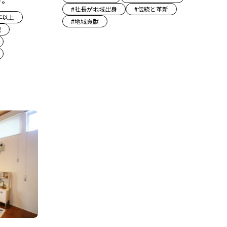
す。
#
社長が地域出身
#
伝統と革新
年以上
#
地域貢献
戦