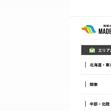
山口
徳島
香川
愛媛
エリア
高知
北海道・東
福岡
関東
佐賀
中部・北陸
長崎