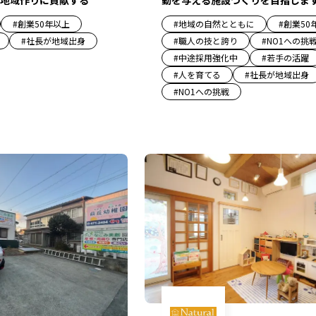
地域作りに貢献する
動を与える施設づくりを目指しま
#
創業50年以上
#
地域の自然とともに
#
創業50
#
社長が地域出身
#
職人の技と誇り
#
NO1への挑
#
中途採用強化中
#
若手の活躍
#
人を育てる
#
社長が地域出身
#
NO1への挑戦