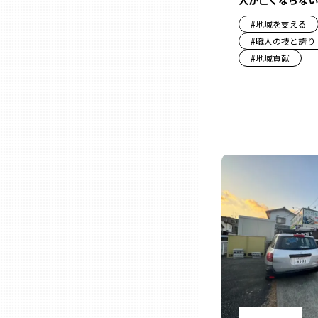
人が亡くならない
#
地域を支える
三重
#
職人の技と誇り
#
地域貢献
滋賀
京都
大阪市
北摂
堺・泉州
河内