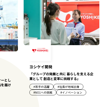
ヨシケイ開発
「グループの発展と共に 暮らしを支える企
業として 創造と変革に挑戦する」
ナーとし
長を届け
#
若手の活躍
#
社長が地域出身
#
NO1への挑戦
#
イノベーション