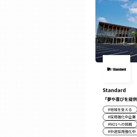
ニッポンの百選大全集
群馬
Sporkle
埼玉
千葉
東京23区
多摩地域
Standard
神奈川
「夢や喜びを提供
#
地域を支える
#
採用強化中企業
新潟
#
NO1への挑戦
#
中途採用強化中
富山