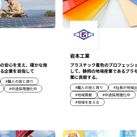
岩本工業
の安心を支え、確かな施
プラスチック着色のプロフェッシ
る企業を目指して
して、静岡の地場産業であるプラ
業に貢献する。
#
職人の技と誇り
#
職人の技と誇り
#
社長が地域
#
中途採用強化中
#
地域貢献
#
中途採用強化中
#
地域を支える