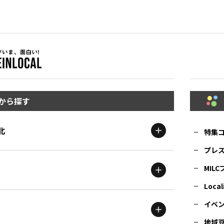
から探す
北
特集
プレ
MIL
北海道
エリア
Local
イベ
地域
茨城
エリア