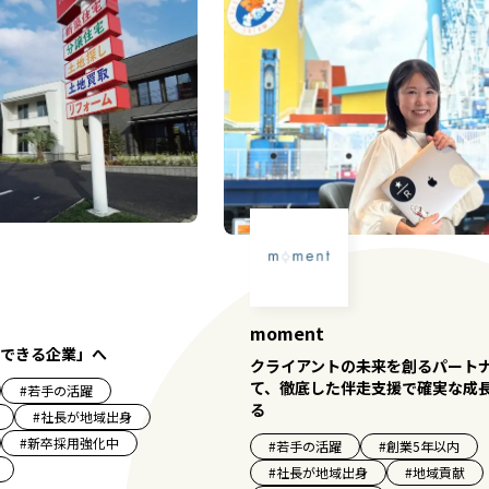
moment
できる企業」へ
クライアントの未来を創るパート
て、徹底した伴走支援で確実な成
#
若手の活躍
る
#
社長が地域出身
#
新卒採用強化中
#
若手の活躍
#
創業5年以内
#
社長が地域出身
#
地域貢献