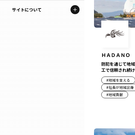
地域を代表する企業100選
記事ライター
サイトについて
岩手
プレスリリース
アンバサダー
私たちの理念
宮城
行政連携記事
お問い合わせ
MILCプロジェクト
秋田
運営会社情報
ＨＡＤＡＮＯ
選出企業特別対談
防犯を通じて地域
山形
工で信頼され続け
Localist
#
地域を支える
SDGsの先駆者
福島
#
社長が地域出身
#
地域貢献
イベント
茨城
飲食店
栃木
地域豆知識