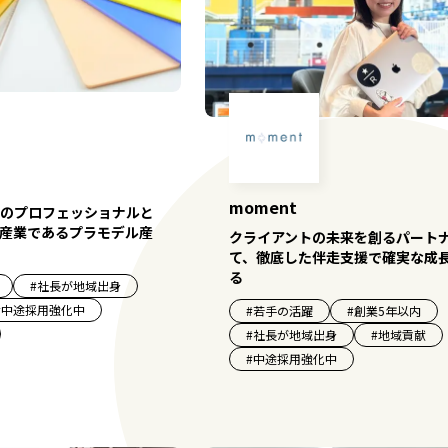
moment
のプロフェッショナルと
産業であるプラモデル産
クライアントの未来を創るパート
て、徹底した伴走支援で確実な成
る
#
社長が地域出身
#
中途採用強化中
#
若手の活躍
#
創業5年以内
#
社長が地域出身
#
地域貢献
#
中途採用強化中