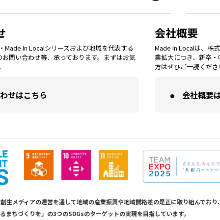
鳥取
エリア
京都
エリア
石川
エリア
埼玉
エリア
秋田
エリア
せ
会社概要
福岡
エリア
ade In Localシリーズおよび地域を代表する
Made In Loca
島根
エリア
大阪市
エリア
てのお問い合わせ等、承っております。まずはお気
業拡大につき、新卒・
福井
エリア
千葉
エリア
。
方はぜひご一読くださ
山形
エリア
佐賀
エリア
岡山
エリア
わせはこちら
会社概要
北摂
エリア
長野
エリア
東京23区
エリア
福島
エリア
長崎
エリア
広島
エリア
堺・泉州
エリア
岐阜
エリア
多摩
エリア
熊本
エリア
山口
エリア
河内
エリア
静岡
エリア
神奈川
エリア
calは地方創生メディアの運営を通して地域の産業振興や地域間格差の是正に取り組んで
るまちづくりを」の3つのSDGsのターゲットの実現を目指しています。
大分
エリア