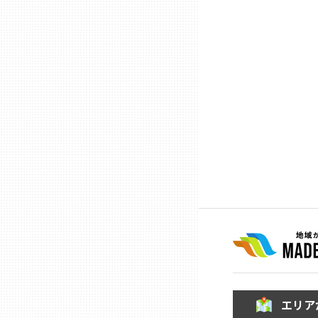
石川
福井
山梨
長野
岐阜
静岡
エリア
愛知