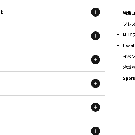
北
特集
プレ
MIL
北海道
エリア
Local
イベ
地域
茨城
エリア
青森
エリア
Spork
新潟
エリア
栃木
エリア
岩手
エリア
滋賀
エリア
富山
エリア
群馬
エリア
宮城
エリア