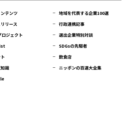
コンテンツ
地域を代表する企業100選
スリリース
行政連携記事
Cプロジェクト
選出企業特別対談
ist
SDGsの先駆者
ント
飲食店
豆知識
ニッポンの百選大全集
le