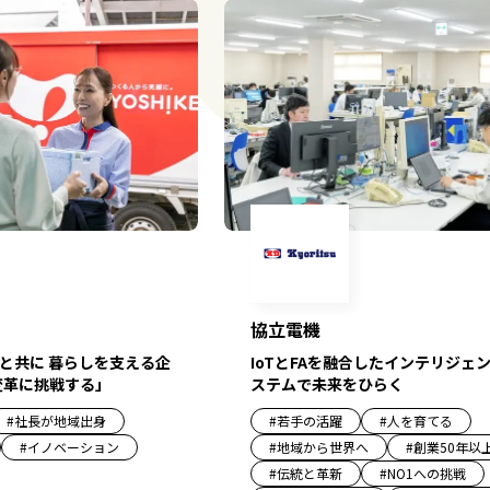
協立電機
と共に 暮らしを支える企
IoTとFAを融合したインテリジェン
変革に挑戦する」
ステムで未来をひらく
#
社長が地域出身
#
若手の活躍
#
人を育てる
#
イノベーション
#
地域から世界へ
#
創業50年以
#
伝統と革新
#
NO1への挑戦