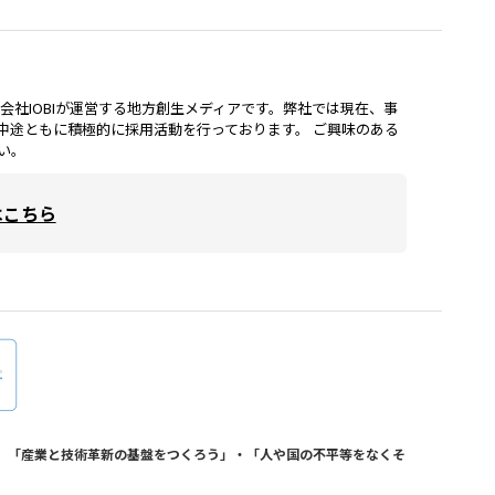
lは、株式会社IOBIが運営する地方創生メディアです。弊社では現在、事
中途ともに積極的に採用活動を行っております。 ご興味のある
い。
はこちら
おり、「産業と技術革新の基盤をつくろう」・「人や国の不平等をなくそ