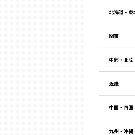
北海道・東
三重
滋賀
関東
京都
中部・北陸
大阪市
近畿
北摂
堺・泉州
中国・四国
河内
九州・沖縄