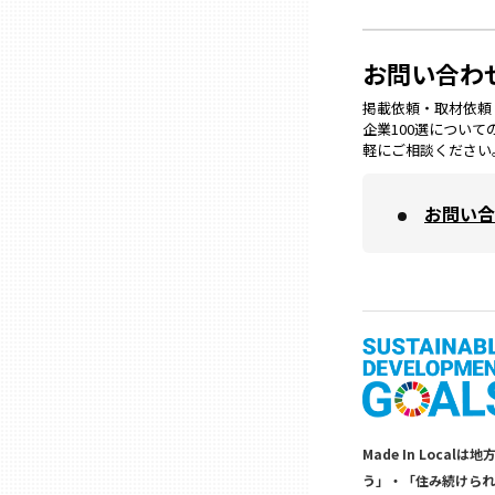
兵庫
お問い合わ
奈良
掲載依頼・取材依頼・M
企業100選につい
軽にご相談ください
和歌山
お問い合
鳥取
島根
岡山
広島
Made In Lo
う」・「住み続けられ