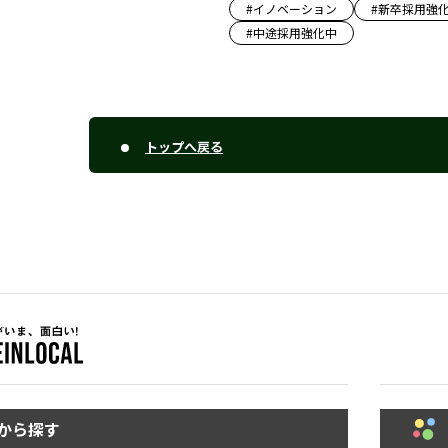
#
イノベーション
#
新卒採用強
#
中途採用強化中
トップへ戻る
から探す