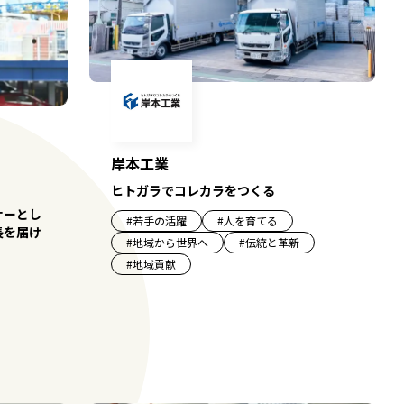
岸本工業
ヒトガラでコレカラをつくる
ナーとし
#
若手の活躍
#
人を育てる
長を届け
#
地域から世界へ
#
伝統と革新
#
地域貢献