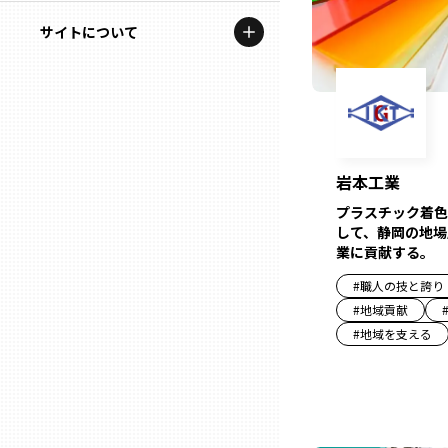
地域を代表する企業100選
記事ライター
サイトについて
岩手
プレスリリース
アンバサダー
私たちの理念
宮城
行政連携記事
お問い合わせ
MILCプロジェクト
秋田
運営会社情報
岩本工業
選出企業特別対談
プラスチック着色
山形
して、静岡の地場
Localist
業に貢献する。
SDGsの先駆者
福島
#
職人の技と誇り
#
地域貢献
イベント
#
地域を支える
茨城
飲食店
栃木
地域豆知識