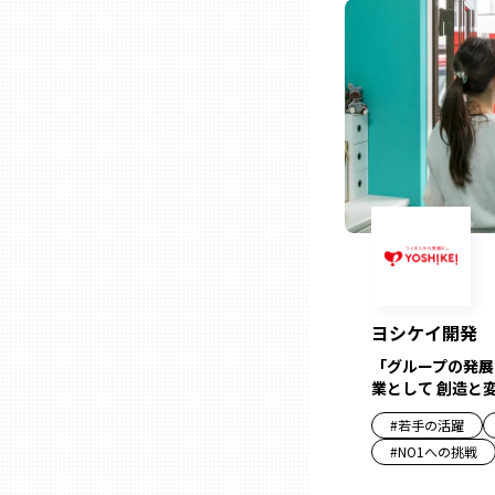
ニッポンの百選大全集
群馬
Sporkle
埼玉
千葉
東京23区
多摩地域
ヨシケイ開発
神奈川
「グループの発展
業として 創造と
新潟
#
若手の活躍
#
NO1への挑戦
富山