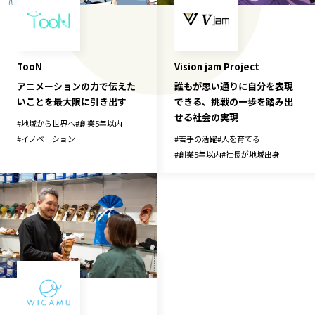
宮崎エリア
鹿児島エリア
沖縄エリア
TooN
Vision jam Project
カテゴリから探す
アニメーションの力で伝えた
誰もが思い通りに自分を表現
いことを最大限に引き出す
できる、挑戦の一歩を踏み出
せる社会の実現
特集コンテンツ
地域を代表する 企業100選
#
地域から世界へ
#
創業5年以内
#
イノベーション
#
若手の活躍
#
人を育てる
プレスリリース
行政連携記事
#
創業5年以内
#
社長が地域出身
MILCプロジェクト
選出企業特別対談
Localist
SDGsの先駆者
イベント
飲食店
地域豆知識
ニッポンの百選大全集
Sporkle
「人」から探す