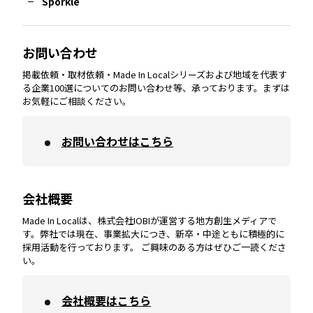
Sporkle
大分
エリア
徳島
エリア
兵庫
エリア
愛知
エリア
山梨
エリア
お問い合わせ
掲載依頼・取材依頼・Made In Localシリーズおよび地域を代表す
宮崎
エリア
香川
エリア
奈良
エリア
三重
エリア
る企業100選についてのお問い合わせ等、承っております。まずは
お気軽にご相談ください。
お問い合わせはこちら
鹿児島
エリア
愛媛
エリア
和歌山
エリア
会社概要
沖縄
エリア
高知
エリア
Made In Localは、株式会社IOBIが運営する地方創生メディアで
す。弊社では現在、事業拡大につき、新卒・中途ともに積極的に
採用活動を行っております。 ご興味のある方はぜひご一読くださ
い。
会社概要はこちら