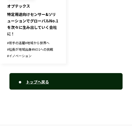
オプテックス
特定用途向けセンサー&ソリ
ューションでグローバルNo.1
を次々に生み出していく会社
に！
#
若手の活躍
#
地域から世界へ
#
社長が地域出身
#
NO1への挑戦
#
イノベーション
トップへ戻る