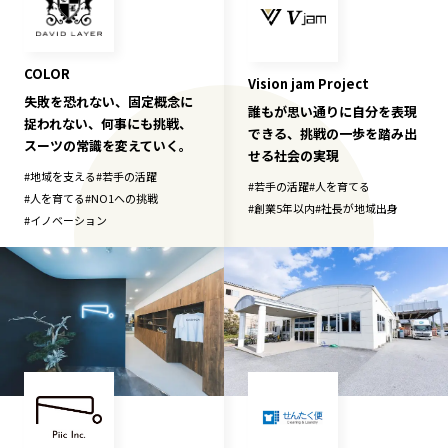
宮崎エリア
鹿児島エリア
沖縄エリア
COLOR
Vision jam Project
失敗を恐れない、固定概念に
誰もが思い通りに自分を表現
カテゴリから探す
捉われない、何事にも挑戦、
できる、挑戦の一歩を踏み出
スーツの常識を変えていく。
せる社会の実現
特集コンテンツ
地域を代表する 企業100選
#
地域を支える
#
若手の活躍
#
若手の活躍
#
人を育てる
プレスリリース
行政連携記事
#
人を育てる
#
NO1への挑戦
#
創業5年以内
#
社長が地域出身
#
イノベーション
MILCプロジェクト
選出企業特別対談
Localist
SDGsの先駆者
イベント
飲食店
地域豆知識
ニッポンの百選大全集
Sporkle
「人」から探す