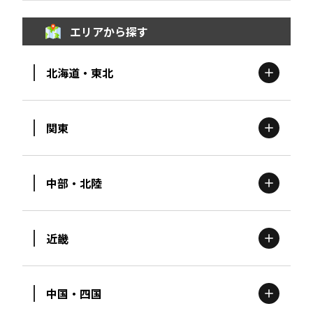
エリアから探す
北海道・東北
関東
北海道
エリア
中部・北陸
茨城
エリア
青森
エリア
近畿
新潟
エリア
栃木
エリア
岩手
エリア
中国・四国
滋賀
エリア
富山
エリア
群馬
エリア
宮城
エリア