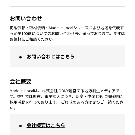
大分
エリア
徳島
エリア
兵庫
エリア
愛知
エリア
山梨
エリア
お問い合わせ
掲載依頼・取材依頼・Made In Localシリーズおよび地域を代表す
宮崎
エリア
香川
エリア
奈良
エリア
三重
エリア
る企業100選についてのお問い合わせ等、承っております。まずは
お気軽にご相談ください。
お問い合わせはこちら
鹿児島
エリア
愛媛
エリア
和歌山
エリア
会社概要
沖縄
エリア
高知
エリア
Made In Localは、株式会社IOBIが運営する地方創生メディアで
す。弊社では現在、事業拡大につき、新卒・中途ともに積極的に
採用活動を行っております。 ご興味のある方はぜひご一読くださ
い。
会社概要はこちら