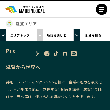
滋賀エリア
エリアから探す
エリアトップ
地域を楽しむ
地域を知る
北海道エリア
青森エリア
岩手エリア
宮城エリア
Piic
秋田エリア
山形エリア
福島エリア
茨城エリア
滋賀から世界へ
栃木エリア
群馬エリア
埼玉エリア
千葉エリア
採用・ブランディング・SNSを軸に、企業の魅力を最大化
東京23区エリア
多摩エリア
し、人が集まり定着・成長する仕組みを構築。滋賀発で価
神奈川エリア
新潟エリア
値を世界へ届け、憧れられる組織づくりを支援します。
富山エリア
石川エリア
福井エリア
山梨エリア