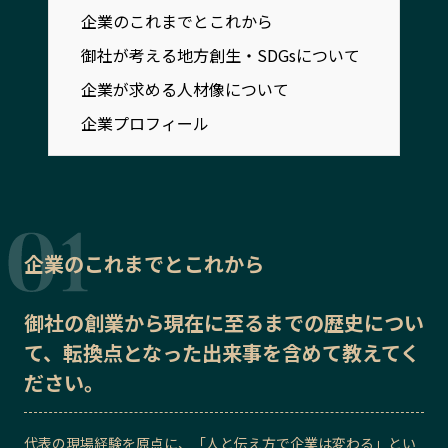
宮崎エリア
鹿児島エリア
企業のこれまでとこれから
沖縄エリア
御社が考える地方創生・SDGsについて
企業が求める人材像について
企業プロフィール
カテゴリから探す
特集コンテンツ
地域を代表する 企業100選
プレスリリース
行政連携記事
MILCプロジェクト
選出企業特別対談
企業のこれまでとこれから
Localist
SDGsの先駆者
イベント
飲食店
御社の
創業から現在に至るまでの歴史
につい
地域豆知識
ニッポンの百選大全集
て、転換点となった出来事を含めて教えてく
Sporkle
ださい。
「人」から探す
代表の現場経験を原点に、「人と伝え方で企業は変わる」とい