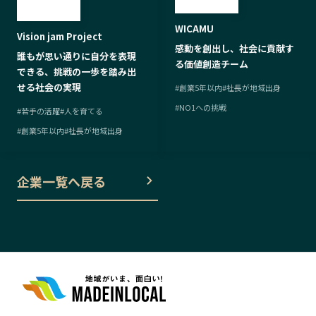
WICAMU
Vision jam Project
感動を創出し、社会に貢献す
誰もが思い通りに自分を表現
る価値創造チーム
できる、挑戦の一歩を踏み出
せる社会の実現
#
創業5年以内
#
社長が地域出身
#
NO1への挑戦
#
若手の活躍
#
人を育てる
#
創業5年以内
#
社長が地域出身
企業一覧へ戻る