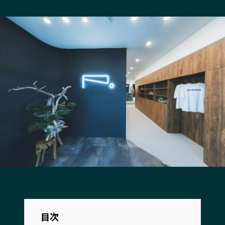
長野エリア
岐阜エリア
静岡エリア
愛知エリア
三重エリア
滋賀エリア
京都エリア
大阪市エリア
北摂エリア
堺・泉州エリア
河内エリア
兵庫エリア
奈良エリア
和歌山エリア
鳥取エリア
島根エリア
岡山エリア
広島エリア
山口エリア
徳島エリア
香川エリア
愛媛エリア
高知エリア
福岡エリア
佐賀エリア
長崎エリア
目次
熊本エリア
大分エリア