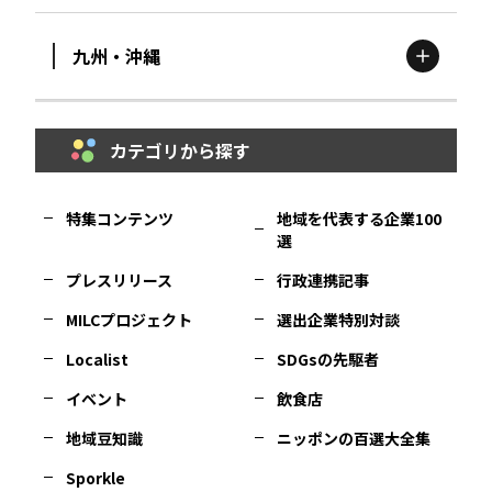
九州・沖縄
鳥取
エリア
京都
エリア
石川
エリア
埼玉
エリア
秋田
エリア
カテゴリから探す
福岡
エリア
島根
エリア
大阪市
エリア
福井
エリア
千葉
エリア
山形
エリア
特集コンテンツ
地域を代表する企業100
選
佐賀
エリア
岡山
エリア
北摂
エリア
長野
エリア
東京23区
エリア
福島
エリア
プレスリリース
行政連携記事
MILCプロジェクト
選出企業特別対談
長崎
エリア
広島
エリア
堺・泉州
エリア
岐阜
エリア
多摩
エリア
Localist
SDGsの先駆者
イベント
飲食店
熊本
エリア
山口
エリア
河内
エリア
静岡
エリア
神奈川
エリア
地域豆知識
ニッポンの百選大全集
Sporkle