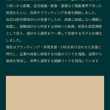
う想いから創業。住宅設備・飲食・建築など複数業界で培った
記事ライター
アンバサダー
知見をもとに、採用やブランディング支援を開始しました。
当初は制作領域中心の支援でしたが、成果に直結しない課題に
お問い合わせ
会社概要
直面し、戦略設計から伴走する体制へと転換。採用を経営課題
として捉え、設計から運用まで一貫して支援するモデルを確立
しました。
現在はブランディング・採用支援・SNSを掛け合わせた支援に
特化し、企業の成長に直結する仕組みづくりを推進。滋賀から
価値を発信し、世界に通用する組織づくりを目指しています