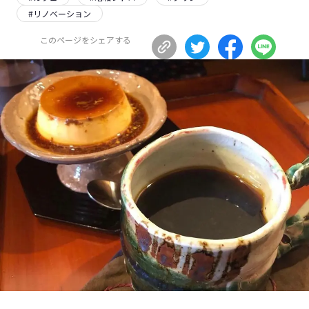
#
リノベーション
長野エリア
岐阜エリア
静岡エリア
愛知エリア
このページをシェアする
三重エリア
滋賀エリア
京都エリア
大阪市エリア
北摂エリア
堺・泉州エリア
河内エリア
兵庫エリア
奈良エリア
和歌山エリア
鳥取エリア
島根エリア
岡山エリア
広島エリア
山口エリア
徳島エリア
香川エリア
愛媛エリア
高知エリア
福岡エリア
佐賀エリア
長崎エリア
熊本エリア
大分エリア