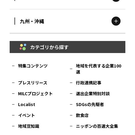
滋賀
エリア
富山
エリア
群馬
エリア
宮城
エリア
九州・沖縄
鳥取
エリア
京都
エリア
石川
エリア
埼玉
エリア
秋田
エリア
カテゴリから探す
福岡
エリア
島根
エリア
大阪市
エリア
福井
エリア
千葉
エリア
山形
エリア
特集コンテンツ
地域を代表する企業100
選
佐賀
エリア
岡山
エリア
北摂
エリア
長野
エリア
東京23区
エリア
福島
エリア
プレスリリース
行政連携記事
MILCプロジェクト
選出企業特別対談
長崎
エリア
広島
エリア
堺・泉州
エリア
岐阜
エリア
多摩
エリア
Localist
SDGsの先駆者
イベント
飲食店
熊本
エリア
山口
エリア
河内
エリア
静岡
エリア
神奈川
エリア
地域豆知識
ニッポンの百選大全集