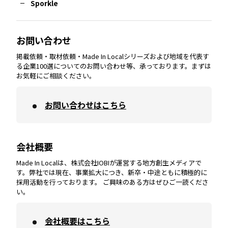
Sporkle
大分
エリア
徳島
エリア
兵庫
エリア
愛知
エリア
山梨
エリア
お問い合わせ
掲載依頼・取材依頼・Made In Localシリーズおよび地域を代表す
宮崎
エリア
香川
エリア
奈良
エリア
三重
エリア
る企業100選についてのお問い合わせ等、承っております。まずは
お気軽にご相談ください。
お問い合わせはこちら
鹿児島
エリア
愛媛
エリア
和歌山
エリア
会社概要
沖縄
エリア
高知
エリア
Made In Localは、株式会社IOBIが運営する地方創生メディアで
す。弊社では現在、事業拡大につき、新卒・中途ともに積極的に
採用活動を行っております。 ご興味のある方はぜひご一読くださ
い。
会社概要はこちら