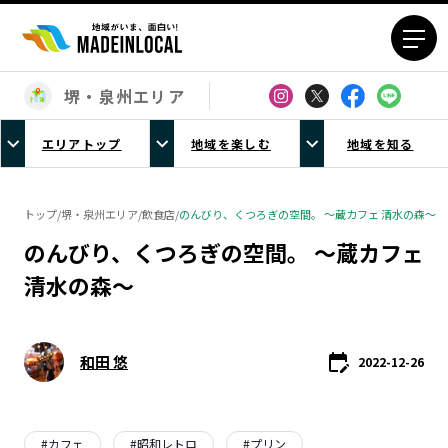
堺・泉州エリア
エリアから探す
エリアトップ
地域を楽しむ
地域を知る
北海道エリア
青森エリア
岩手エリア
宮城エリア
トップ
/
堺・泉州エリア
/
飲食店
/
のんびり、くつろぎの空間。 ～蔵カフェ 清水の森～
秋田エリア
山形エリア
のんびり、くつろぎの空間。 ～蔵カフェ
福島エリア
茨城エリア
清水の森～
栃木エリア
群馬エリア
埼玉エリア
千葉エリア
東京23区エリア
多摩エリア
和田 悠
2022-12-26
神奈川エリア
新潟エリア
富山エリア
石川エリア
福井エリア
山梨エリア
#
カフェ
#
昭和レトロ
#
プリン