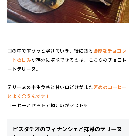
口の中ですうっと溶けていき、後に残る
濃厚なチョコレ
ートの甘み
が存分に堪能できるのは、こちらの
チョコレ
ートテリーヌ
。
テリーヌ
の半生食感と甘い口どけがまた
苦めのコーヒー
とよく合うんです！
コーヒー
とセットで頼むのがマスト✨
ピスタチオのフィナンシェと抹茶のテリーヌ