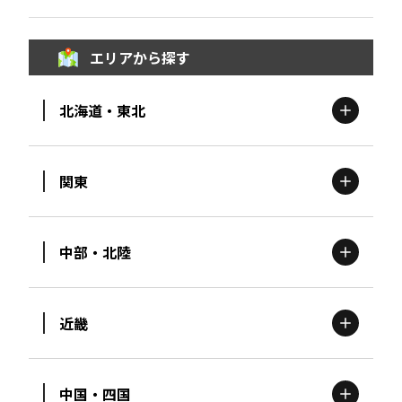
エリアから探す
北海道・東北
関東
北海道
エリア
中部・北陸
茨城
エリア
青森
エリア
近畿
新潟
エリア
栃木
エリア
岩手
エリア
中国・四国