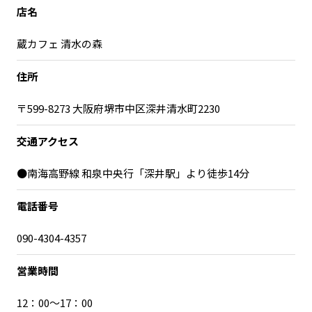
宮崎エリア
鹿児島エリア
店名
沖縄エリア
蔵カフェ 清水の森
住所
カテゴリから探す
〒599-8273 大阪府堺市中区深井清水町2230
特集コンテンツ
地域を代表する 企業100選
プレスリリース
行政連携記事
交通アクセス
MILCプロジェクト
選出企業特別対談
●南海高野線 和泉中央行「深井駅」より徒歩14分
Localist
SDGsの先駆者
イベント
飲食店
電話番号
地域豆知識
ニッポンの百選大全集
090-4304-4357
Sporkle
営業時間
「人」から探す
12：00～17：00