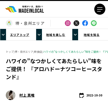
堺・泉州エリア
エリアから探す
エリアトップ
地域を楽しむ
地域を知る
北海道エリア
青森エリア
岩手エリア
宮城エリア
トップ
/
堺・泉州エリア
/
飲食店
/
ハワイの”なつかしくてあたらしい”味をご提供！ 『
秋田エリア
山形エリア
ハワイの”なつかしくてあたらしい”味を
福島エリア
茨城エリア
ご提供！ 『アロハドーナツコーヒースタ
栃木エリア
群馬エリア
ンド』
埼玉エリア
千葉エリア
東京23区エリア
多摩エリア
神奈川エリア
新潟エリア
村上 真唯
2022-10-30
富山エリア
石川エリア
福井エリア
山梨エリア