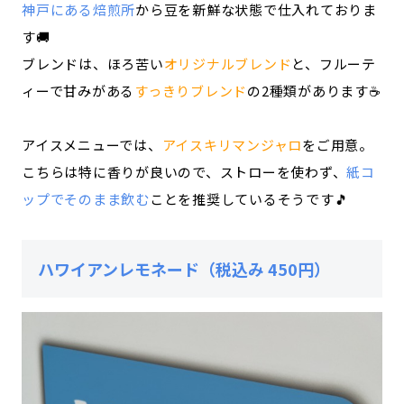
神戸にある焙煎所
から豆を新鮮な状態で仕入れておりま
す🚚
ブレンドは、ほろ苦い
オリジナルブレンド
と、フルーテ
ィーで甘みがある
すっきりブレンド
の2種類があります☕
アイスメニューでは、
アイスキリマンジャロ
をご用意。
こちらは特に香りが良いので、ストローを使わず、
紙コ
ップでそのまま飲む
ことを推奨しているそうです🎵
ハワイアンレモネード（税込み 450円）