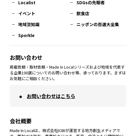
Localist
SDGsの先駆者
イベント
飲食店
熊本
エリア
山口
エリア
河内
エリア
静岡
エリア
神奈川
エリア
地域豆知識
ニッポンの百選大全集
Sporkle
大分
エリア
徳島
エリア
兵庫
エリア
愛知
エリア
山梨
エリア
お問い合わせ
掲載依頼・取材依頼・Made In Localシリーズおよび地域を代表す
宮崎
エリア
香川
エリア
奈良
エリア
三重
エリア
る企業100選についてのお問い合わせ等、承っております。まずは
お気軽にご相談ください。
お問い合わせはこちら
鹿児島
エリア
愛媛
エリア
和歌山
エリア
会社概要
沖縄
エリア
高知
エリア
Made In Localは、株式会社IOBIが運営する地方創生メディアで