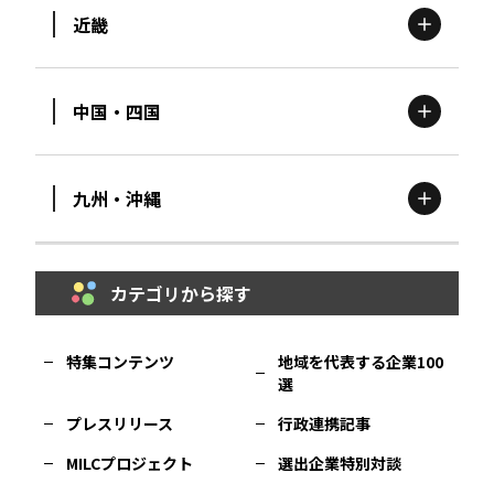
近畿
新潟
エリア
栃木
エリア
岩手
エリア
中国・四国
滋賀
エリア
富山
エリア
群馬
エリア
宮城
エリア
九州・沖縄
鳥取
エリア
京都
エリア
石川
エリア
埼玉
エリア
秋田
エリア
カテゴリから探す
福岡
エリア
島根
エリア
大阪市
エリア
福井
エリア
千葉
エリア
山形
エリア
特集コンテンツ
地域を代表する企業100
選
佐賀
エリア
岡山
エリア
北摂
エリア
長野
エリア
東京23区
エリア
福島
エリア
プレスリリース
行政連携記事
MILCプロジェクト
選出企業特別対談
長崎
エリア
広島
エリア
堺・泉州
エリア
岐阜
エリア
多摩
エリア