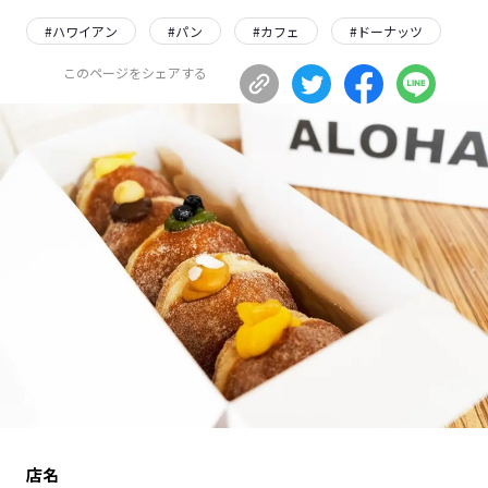
長野エリア
岐阜エリア
#
ハワイアン
#
パン
#
カフェ
#
ドーナッツ
静岡エリア
愛知エリア
このページをシェアする
三重エリア
滋賀エリア
京都エリア
大阪市エリア
北摂エリア
堺・泉州エリア
河内エリア
兵庫エリア
奈良エリア
和歌山エリア
鳥取エリア
島根エリア
岡山エリア
広島エリア
山口エリア
徳島エリア
香川エリア
愛媛エリア
高知エリア
福岡エリア
佐賀エリア
長崎エリア
熊本エリア
大分エリア
店名