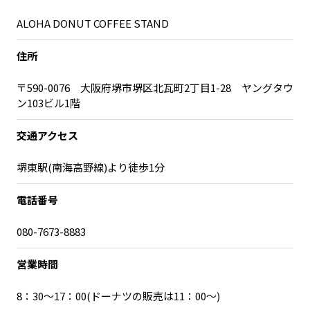
宮崎エリア
鹿児島エリア
ALOHA DONUT COFFEE STAND
沖縄エリア
住所
カテゴリから探す
〒590-0076 大阪府堺市堺区北瓦町2丁目1-28 ヤングタウ
ン103ビル1階
特集コンテンツ
地域を代表する 企業100選
交通アクセス
プレスリリース
行政連携記事
MILCプロジェクト
選出企業特別対談
堺東駅(南海高野線)より徒歩1分
Localist
SDGsの先駆者
電話番号
イベント
飲食店
地域豆知識
ニッポンの百選大全集
080-7673-8883
Sporkle
営業時間
8：30～17：00(ドーナツの販売は11：00～)
「人」から探す