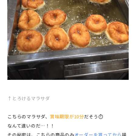
↑とろけるマラサダ
こちらのマラサダ、
賞味期限が10分
だそう⏱️
なんて速いのだ…！！
その秘密は、こちらの商品のみ
オーダーを貰ってから
揚