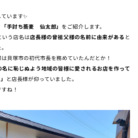
しています✨
、
「手討ち蕎麦 仙太郎」
をご紹介します。
という店名は
店長様の曾祖父様の名前に由来がある
と
た。
様は貝塚市の初代市長を務めていたんだとか！
の名に恥じぬよう地域の皆様に愛されるお店を作って
。」
と店長様が仰っていました。
ですね！