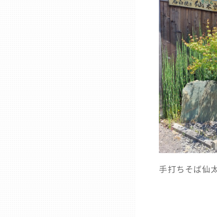
兵庫
奈良
和歌山
鳥取
島根
岡山
手打ちそば仙
広島