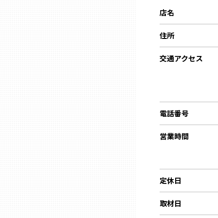
ニッポンの百選大全集
群馬
店名
Sporkle
住所
埼玉
交通アクセス
千葉
東京23区
電話番号
多摩地域
営業時間
神奈川
定休日
新潟
取材日
富山