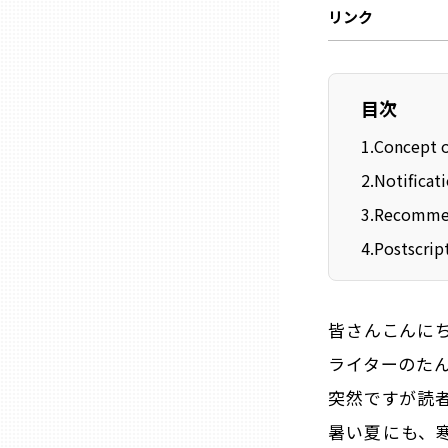
リンク
石川
目次
福井
1
.
Concept 
2
.
Notificat
山梨
3
.
Recomme
長野
4
.
Postscrip
岐阜
皆さんこんに
ライターのた
静岡
突然ですが読
暑い夏にも、
愛知