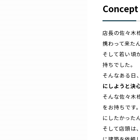
山口
Concept
徳島
店長の佐々木
香川
携わって来た
そして若い頃
愛媛
持ちでした。
そんなある日
高知
にしようと決
そんな佐々木
福岡
をお持ちです
にしたかった
佐賀
そして店頭は
長崎
に建築を依頼