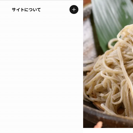
地域を代表する企業100選
記事ライター
サイトについて
岩手
プレスリリース
アンバサダー
私たちの理念
宮城
行政連携記事
お問い合わせ
MILCプロジェクト
秋田
運営会社情報
選出企業特別対談
山形
Localist
SDGsの先駆者
福島
イベント
茨城
飲食店
栃木
地域豆知識