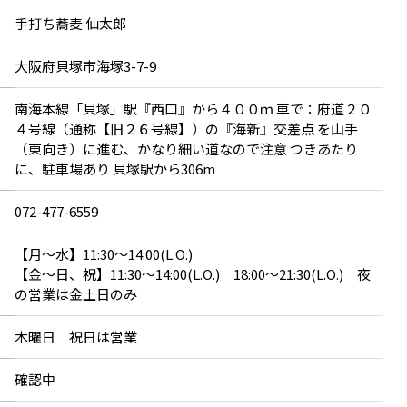
手打ち蕎麦 仙太郎
大阪府貝塚市海塚3-7-9
南海本線「貝塚」駅『西口』から４００ｍ 車で：府道２０
４号線（通称【旧２６号線】）の『海新』交差点 を山手
（東向き）に進む、かなり細い道なので注意 つきあたり
に、駐車場あり 貝塚駅から306m
072-477-6559
【月〜水】11:30〜14:00(L.O.)
【金〜日、祝】11:30〜14:00(L.O.) 18:00～21:30(L.O.) 夜
の営業は金土日のみ
木曜日 祝日は営業
確認中