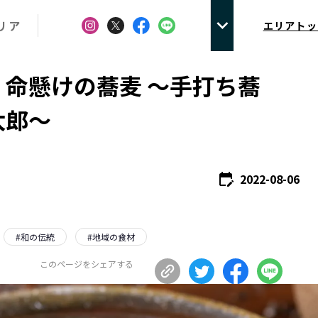
リア
エリアトッ
・命懸けの蕎麦 ～手打ち蕎
太郎～
2022-08-06
#
和の伝統
#
地域の食材
このページをシェアする