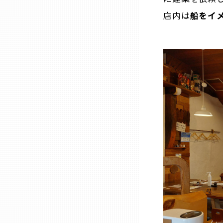
店内は
船をイ
熊本
大分
宮崎
鹿児島
沖縄