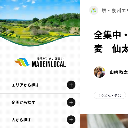
堺・泉州エ
全集中
麦 仙
山﨑 敬太
エリアから探す
#
うどん・そば
企画から探す
北海道
特集コンテンツ
人から探す
青森