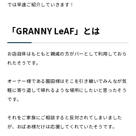
では早速ご紹介していきます！
「GRANNY LeAF」とは
お店自体はもともと親戚の方がバーとして利用しておら
れたそうです。
オーナー様である園田様はそこを引き継いでみんなが気
軽に寄り道して帰れるような場所にしたいと思ったそう
です。
それをご家族にご相談すると反対されてしまいました
が、おばあ様だけは応援してくれていたそうです。