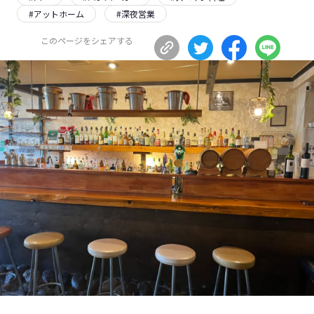
#
アットホーム
#
深夜営業
長野エリア
岐阜エリア
静岡エリア
愛知エリア
このページをシェアする
三重エリア
滋賀エリア
京都エリア
大阪市エリア
北摂エリア
堺・泉州エリア
河内エリア
兵庫エリア
奈良エリア
和歌山エリア
鳥取エリア
島根エリア
岡山エリア
広島エリア
山口エリア
徳島エリア
香川エリア
愛媛エリア
高知エリア
福岡エリア
佐賀エリア
長崎エリア
熊本エリア
大分エリア