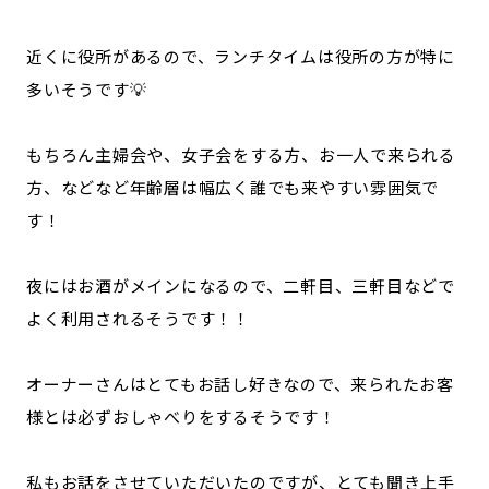
近くに役所があるので、ランチタイムは役所の方が特に
多いそうです💡
もちろん主婦会や、女子会をする方、お一人で来られる
方、などなど年齢層は幅広く誰でも来やすい雰囲気で
す！
夜にはお酒がメインになるので、二軒目、三軒目などで
よく利用されるそうです！！
オーナーさんはとてもお話し好きなので、来られたお客
様とは必ずおしゃべりをするそうです！
私もお話をさせていただいたのですが、とても聞き上手