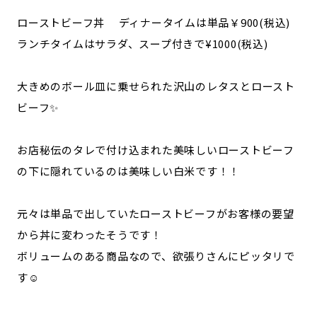
ローストビーフ丼 ディナータイムは単品￥900(税込)
ランチタイムはサラダ、スープ付きで¥1000(税込)
大きめのボール皿に乗せられた沢山のレタスとロースト
ビーフ✨
お店秘伝のタレで付け込まれた美味しいローストビーフ
の下に隠れているのは美味しい白米です！！
元々は単品で出していたローストビーフがお客様の要望
から丼に変わったそうです！
ボリュームのある商品なので、欲張りさんにピッタリで
す☺️