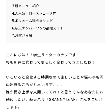
3
.
新メニュー紹介
4
.
大人気！ローストビーフ丼
5
.
ボリューム満点💯サンド
6
.
萩天ナンバーワンの品揃え？！
7
.
お客さま層
こんにちは！！学生ライターのナツです！
桜も新芽に代わって夏らしく変わってきましたね！！
いろいろと変化する時期なので楽しいことや悩み事も沢
山出来るころかと思います、、、
誰か聞き上手な人聞いてくれ！と思うそんなあなたにお
勧めしたい、萩天バル「GRANNY LeAF」さんをご紹介
します。