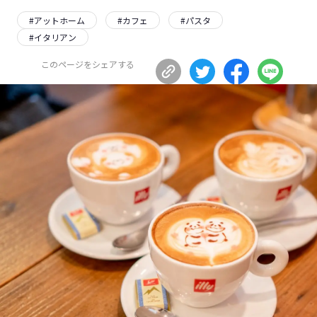
長野エリア
岐阜エリア
#
アットホーム
#
カフェ
#
パスタ
#
イタリアン
静岡エリア
愛知エリア
三重エリア
滋賀エリア
このページをシェアする
京都エリア
大阪市エリア
北摂エリア
堺・泉州エリア
河内エリア
兵庫エリア
奈良エリア
和歌山エリア
鳥取エリア
島根エリア
岡山エリア
広島エリア
山口エリア
徳島エリア
香川エリア
愛媛エリア
高知エリア
福岡エリア
佐賀エリア
長崎エリア
熊本エリア
大分エリア