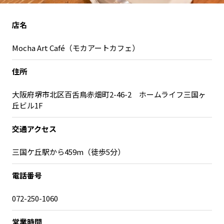
宮崎エリア
鹿児島エリア
沖縄エリア
店名
Mocha Art Café（モカアートカフェ）
カテゴリから探す
住所
特集コンテンツ
地域を代表する 企業100選
大阪府堺市北区百舌鳥赤畑町2-46-2 ホームライフ三国ヶ
プレスリリース
行政連携記事
丘ビル1F
MILCプロジェクト
選出企業特別対談
交通アクセス
Localist
SDGsの先駆者
イベント
飲食店
三国ケ丘駅から459m（徒歩5分）
地域豆知識
ニッポンの百選大全集
電話番号
Sporkle
072-250-1060
「人」から探す
営業時間