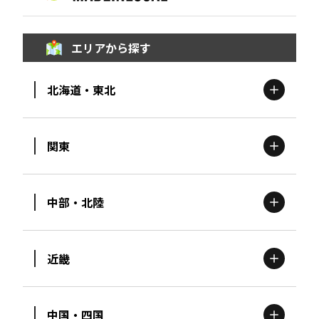
エリアから探す
北海道・東北
関東
北海道
エリア
中部・北陸
茨城
エリア
青森
エリア
近畿
新潟
エリア
栃木
エリア
岩手
エリア
中国・四国