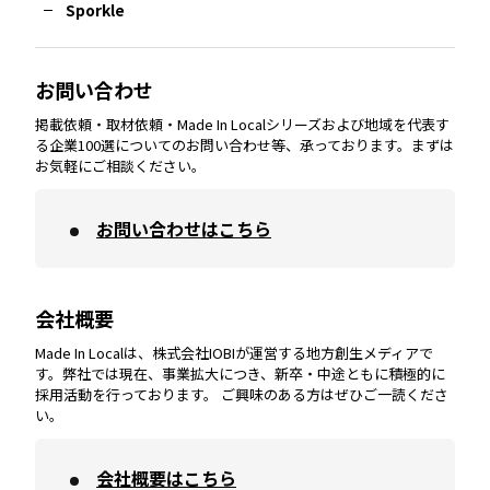
Sporkle
大分
エリア
徳島
エリア
兵庫
エリア
愛知
エリア
山梨
エリア
お問い合わせ
掲載依頼・取材依頼・Made In Localシリーズおよび地域を代表す
宮崎
エリア
香川
エリア
奈良
エリア
三重
エリア
る企業100選についてのお問い合わせ等、承っております。まずは
お気軽にご相談ください。
お問い合わせはこちら
鹿児島
エリア
愛媛
エリア
和歌山
エリア
会社概要
沖縄
エリア
高知
エリア
Made In Localは、株式会社IOBIが運営する地方創生メディアで
す。弊社では現在、事業拡大につき、新卒・中途ともに積極的に
採用活動を行っております。 ご興味のある方はぜひご一読くださ
い。
会社概要はこちら