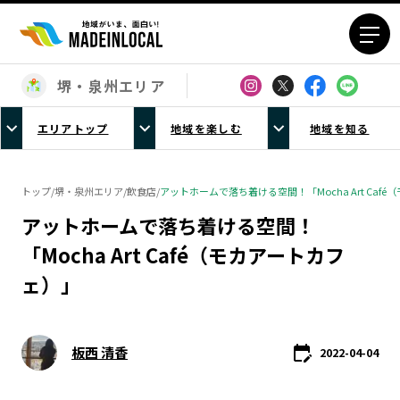
堺・泉州エリア
エリアから探す
エリアトップ
地域を楽しむ
地域を知る
北海道エリア
青森エリア
岩手エリア
宮城エリア
トップ
/
堺・泉州エリア
/
飲食店
/
アットホームで落ち着ける空間！「Mocha Art Caf
秋田エリア
山形エリア
アットホームで落ち着ける空間！
福島エリア
茨城エリア
「Mocha Art Café（モカアートカフ
栃木エリア
群馬エリア
ェ）」
埼玉エリア
千葉エリア
東京23区エリア
多摩エリア
神奈川エリア
新潟エリア
板西 清香
2022-04-04
富山エリア
石川エリア
福井エリア
山梨エリア