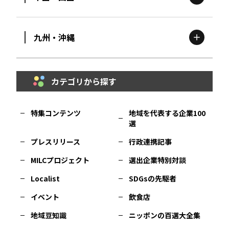
滋賀
エリア
富山
エリア
群馬
エリア
宮城
エリア
九州・沖縄
鳥取
エリア
京都
エリア
石川
エリア
埼玉
エリア
秋田
エリア
カテゴリから探す
福岡
エリア
島根
エリア
大阪市
エリア
福井
エリア
千葉
エリア
山形
エリア
特集コンテンツ
地域を代表する企業100
選
佐賀
エリア
岡山
エリア
北摂
エリア
長野
エリア
東京23区
エリア
福島
エリア
プレスリリース
行政連携記事
MILCプロジェクト
選出企業特別対談
長崎
エリア
広島
エリア
堺・泉州
エリア
岐阜
エリア
多摩
エリア
Localist
SDGsの先駆者
イベント
飲食店
熊本
エリア
山口
エリア
河内
エリア
静岡
エリア
神奈川
エリア
地域豆知識
ニッポンの百選大全集