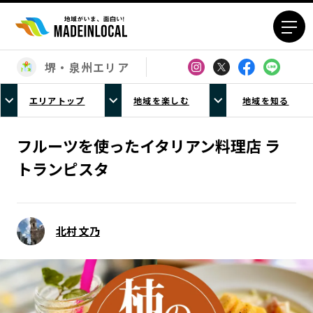
堺・泉州エリア
エリアから探す
エリアトップ
地域を楽しむ
地域を知る
北海道エリア
青森エリア
岩手エリア
宮城エリア
フルーツを使ったイタリアン料理店 ラ
秋田エリア
山形エリア
トランピスタ
福島エリア
茨城エリア
栃木エリア
群馬エリア
埼玉エリア
千葉エリア
北村 文乃
東京23区エリア
多摩エリア
神奈川エリア
新潟エリア
富山エリア
石川エリア
福井エリア
山梨エリア