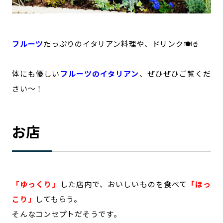
記事ライター
アンバサダー
フルーツ
たっぷりのイタリアン料理や、ドリンク🍽️🥤
お問い合わせ
会社概要
体にも優しい
フルーツのイタリアン
、ぜひぜひご覧くだ
さい～！
お店
「ゆっくり」
した店内で、おいしいものを食べて
「ほっ
こり」
してもらう。
そんなコンセプトだそうです。