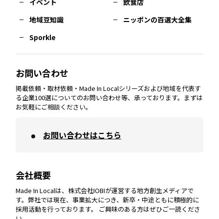
イベント
飲食店
熊本
エリア
山口
エリア
河内
エリア
静岡
エリア
神奈川
エリア
地域豆知識
ニッポンの百選大全集
Sporkle
大分
エリア
徳島
エリア
兵庫
エリア
愛知
エリア
山梨
エリア
お問い合わせ
掲載依頼・取材依頼・Made In Localシリーズおよび地域を代表す
宮崎
エリア
香川
エリア
奈良
エリア
三重
エリア
る企業100選についてのお問い合わせ等、承っております。まずは
お気軽にご相談ください。
お問い合わせはこちら
鹿児島
エリア
愛媛
エリア
和歌山
エリア
会社概要
沖縄
エリア
高知
エリア
Made In Localは、株式会社IOBIが運営する地方創生メディアで
す。弊社では現在、事業拡大につき、新卒・中途ともに積極的に
採用活動を行っております。 ご興味のある方はぜひご一読くださ
い。