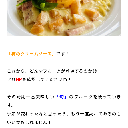
「柿のクリームソース」
です！
これから、どんなフルーツが登場するのか🧐
ぜひ
HP
を確認してくださいね！
その時期一番美味しい
「旬」
のフルーツを使っていま
す。
季節が変わったなと思ったら、
もう一度
訪れてみるのも
いいかもしれません！