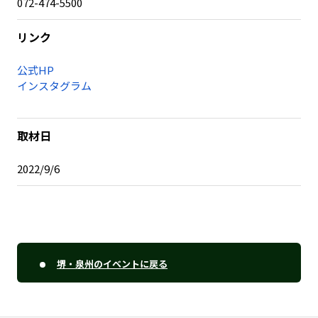
072-474-5500
リンク
公式HP
インスタグラム
取材日
2022/9/6
堺・泉州のイベントに戻る