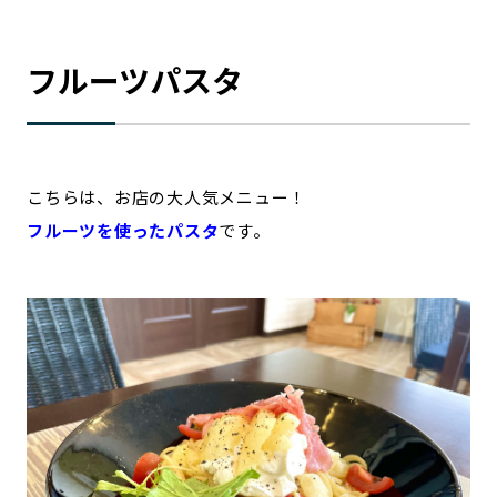
フルーツパスタ
こちらは、お店の大人気メニュー！
フルーツを使ったパスタ
です。