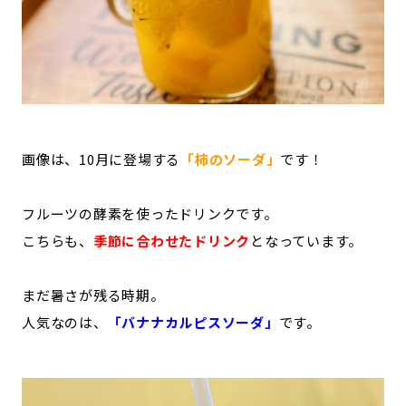
画像は、10月に登場する
「柿のソーダ」
です！
フルーツの酵素を使ったドリンクです。
こちらも、
季節に合わせたドリンク
となっています。
まだ暑さが残る時期。
人気なのは、
「バナナカルピスソーダ」
です。