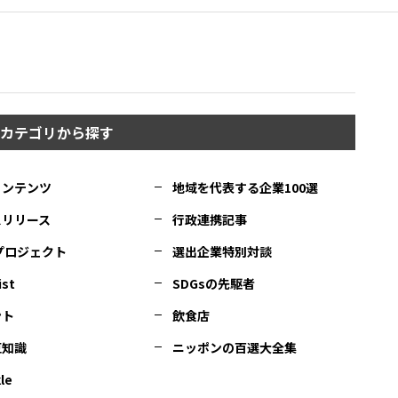
カテゴリから探す
コンテンツ
地域を代表する企業100選
スリリース
行政連携記事
Cプロジェクト
選出企業特別対談
ist
SDGsの先駆者
ント
飲食店
豆知識
ニッポンの百選大全集
le