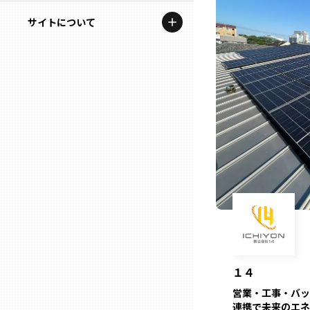
地域を代表する企業100選
記事ライター
サイトについて
岩手
プレスリリース
アンバサダー
私たちの理念
宮城
行政連携記事
お問い合わせ
MILCプロジェクト
秋田
運営会社情報
選出企業特別対談
山形
Localist
SDGsの先駆者
福島
イベント
茨城
飲食店
１４
栃木
地域豆知識
営業・工事・バッ
連携で未来のエネ