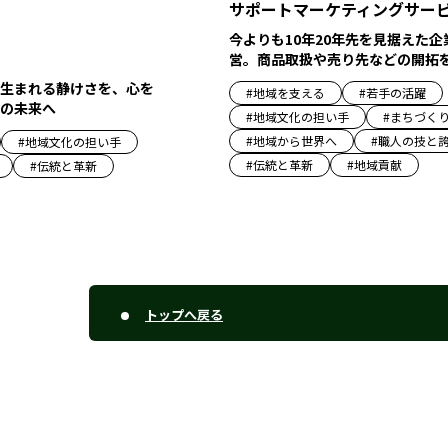
サポートマーケティングサー
今よりも10年20年先を見据えた企
営。商品取扱や売り先などの開拓
生まれる静けさを、心を
#
地域を支える
#
若手の活躍
の未来へ
#
地域文化の担い手
#
まちづく
#
地域から世界へ
#
職人の技と
#
地域文化の担い手
#
伝統と革新
#
地域貢献
#
伝統と革新
トップへ戻る