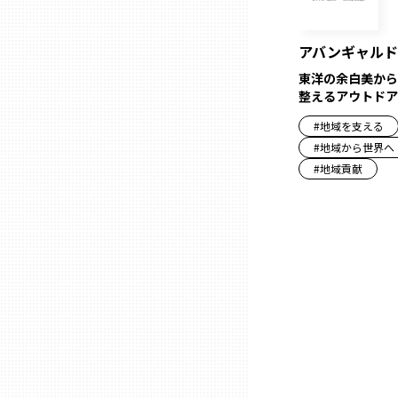
アバンギャルド
石川
東洋の余白美から
整えるアウトドア
福井
#
地域を支える
#
地域から世界へ
山梨
#
地域貢献
長野
岐阜
静岡
愛知