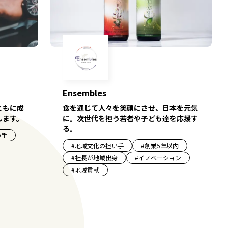
Ensembles
ともに成
食を通じて人々を笑顔にさせ、日本を元気
します。
に。次世代を担う若者や子ども達を応援す
る。
い手
#
地域文化の担い手
#
創業5年以内
#
社長が地域出身
#
イノベーション
#
地域貢献