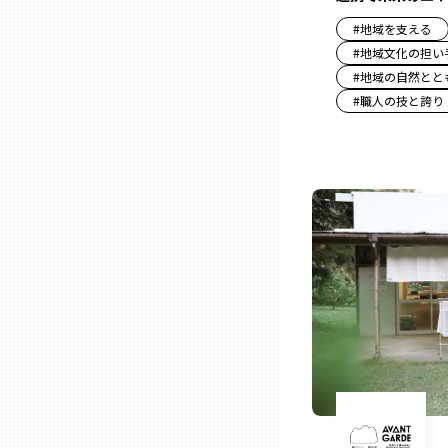
ニッポンの百選大全集
群馬
#
地域を支える
#
地域文化の担い
Sporkle
埼玉
#
地域の自然とと
#
職人の技と誇り
千葉
東京23区
多摩地域
神奈川
新潟
富山