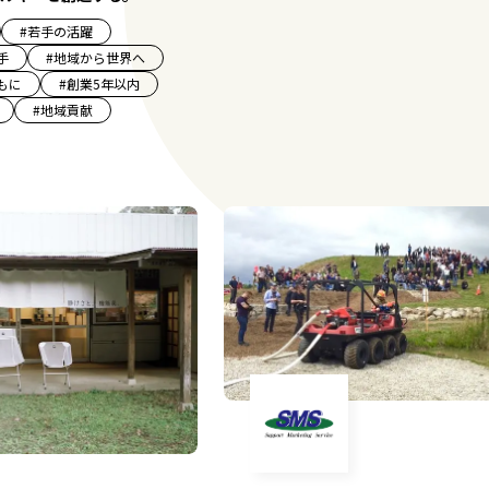
#
若手の活躍
手
#
地域から世界へ
もに
#
創業5年以内
#
地域貢献