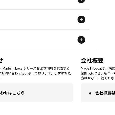
新潟
エリア
栃木
エリア
岩手
エリア
滋賀
エリア
富山
エリア
群馬
エリア
宮城
エリア
鳥取
エリア
京都
エリア
石川
エリア
埼玉
エリア
秋田
エリア
せ
会社概要
福岡
エリア
ade In Localシリーズおよび地域を代表する
Made In Loca
島根
エリア
大阪市
エリア
てのお問い合わせ等、承っております。まずはお気
業拡大につき、新卒・
福井
エリア
千葉
エリア
。
方はぜひご一読くださ
山形
エリア
佐賀
エリア
岡山
エリア
わせはこちら
会社概要
北摂
エリア
長野
エリア
東京23区
エリア
福島
エリア
長崎
エリア
広島
エリア