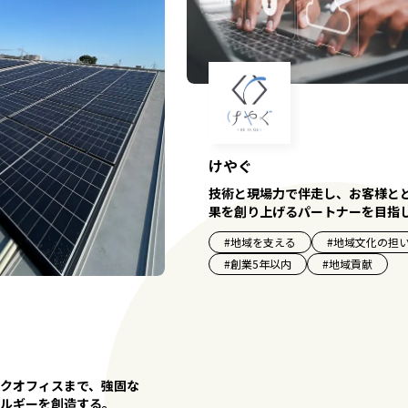
けやぐ
技術と現場力で伴走し、お客様と
果を創り上げるパートナーを目指
#
地域を支える
#
地域文化の担
#
創業5年以内
#
地域貢献
クオフィスまで、強固な
ルギーを創造する。