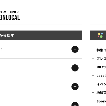
から探す
北
特集
プレ
MIL
北海道
エリア
Local
イベ
地域
茨城
エリア
青森
エリア
Spork