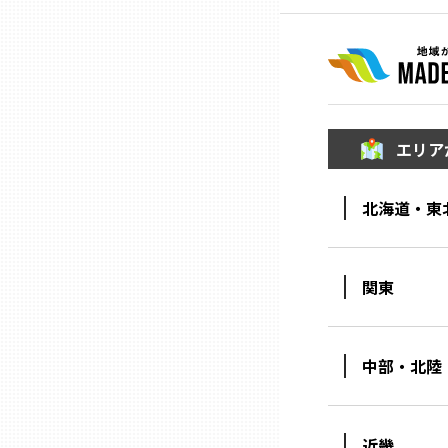
三重
滋賀
エリア
京都
北海道・東
大阪市
関東
北摂
堺・泉州
中部・北陸
河内
近畿