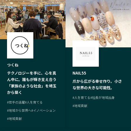
つくね
テクノロジーを手に、心を真
NAIL55
ん中に。誰もが輝き支え合う
爪から広がる幸せ作り。小さ
「家族のような社会」を埼玉
な世界の大きな可能性。
から築く
#
人を育てる
#
社長が地域出身
#
若手の活躍
#
人を育てる
#
地域貢献
#
地域から世界へ
#
イノベーション
#
地域貢献