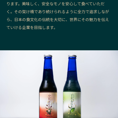
ります。美味しく、安全なモノを安心して食べていただ
長野エリア
岐阜エリア
く。その架け橋であり続けられるように全力で追求しなが
静岡エリア
愛知エリア
ら、日本の食文化の伝統を大切に、世界にその魅力を伝え
三重エリア
滋賀エリア
ていける企業を目指します。
京都エリア
大阪市エリア
北摂エリア
堺・泉州エリア
河内エリア
兵庫エリア
奈良エリア
和歌山エリア
鳥取エリア
島根エリア
岡山エリア
広島エリア
山口エリア
徳島エリア
香川エリア
愛媛エリア
高知エリア
福岡エリア
佐賀エリア
長崎エリア
熊本エリア
大分エリア