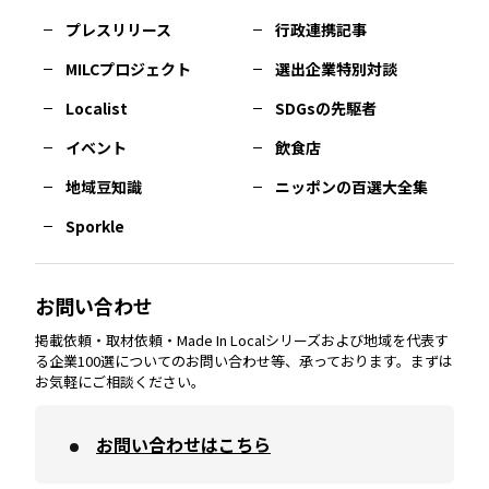
佐賀
エリア
岡山
エリア
北摂
エリア
長野
エリア
東京23区
エリア
福島
エリア
プレスリリース
行政連携記事
MILCプロジェクト
選出企業特別対談
長崎
エリア
広島
エリア
堺・泉州
エリア
岐阜
エリア
多摩
エリア
Localist
SDGsの先駆者
イベント
飲食店
熊本
エリア
山口
エリア
河内
エリア
静岡
エリア
神奈川
エリア
地域豆知識
ニッポンの百選大全集
Sporkle
大分
エリア
徳島
エリア
兵庫
エリア
愛知
エリア
山梨
エリア
お問い合わせ
掲載依頼・取材依頼・Made In Localシリーズおよび地域を代表す
宮崎
エリア
香川
エリア
奈良
エリア
三重
エリア
る企業100選についてのお問い合わせ等、承っております。まずは
お気軽にご相談ください。
お問い合わせはこちら
鹿児島
エリア
愛媛
エリア
和歌山
エリア