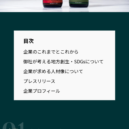
宮崎エリア
鹿児島エリア
沖縄エリア
カテゴリから探す
目次
特集コンテンツ
地域を代表する 企業100選
企業のこれまでとこれから
プレスリリース
行政連携記事
御社が考える地方創生・SDGsについて
MILCプロジェクト
選出企業特別対談
企業が求める人材像について
Localist
SDGsの先駆者
プレスリリース
イベント
飲食店
企業プロフィール
地域豆知識
ニッポンの百選大全集
Sporkle
「人」から探す