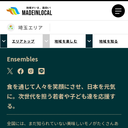
埼玉エリア
エリアから探す
エリアトップ
地域を楽しむ
地域を知る
北海道エリア
青森エリア
岩手エリア
宮城エリア
Ensembles
秋田エリア
山形エリア
福島エリア
茨城エリア
栃木エリア
群馬エリア
食を通じて人々を笑顔にさせ、日本を元気
埼玉エリア
千葉エリア
に。次世代を担う若者や子ども達を応援す
東京23区エリア
多摩エリア
る。
神奈川エリア
新潟エリア
富山エリア
石川エリア
全国には、まだ知られていない美味しいモノがたくさんあ
福井エリア
山梨エリア