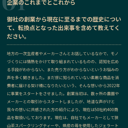
企業のこれまでとこれから
記事ライター
アンバサダー
御社の
創業から現在に至るまでの歴史
につい
て、転換点となった出来事を含めて教えてく
お問い合わせ
会社概要
ださい。
地方の一次生産者やメーカーさんとお話しているなかで、モノ
づくりには情熱をかけて取り組まれているものの、認知を広め
る手段がわからない、また売り方がわからないというお悩みの
声を多く聞きました。まだ世に知られていない素敵な商品を消
費者に届ける架け橋になりたいという、そんな想いから2022年
に事業をスタートをさせました。創業当初は、数ヶ所の農園や
メーカーとの取引からスタートしましたが、地道な声がけと
我々の想いに共感された方の紹介により、現在は50社約400商
品を取扱いしております。現在は、自社でもメーカーとして狭
山茶スパークリングティーや、県産の苺を使用したジェラート