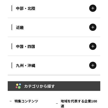
中部・北陸
茨城
エリア
青森
エリア
近畿
新潟
エリア
栃木
エリア
岩手
エリア
中国・四国
滋賀
エリア
富山
エリア
群馬
エリア
宮城
エリア
九州・沖縄
鳥取
エリア
京都
エリア
石川
エリア
埼玉
エリア
秋田
エリア
カテゴリから探す
福岡
エリア
島根
エリア
大阪市
エリア
福井
エリア
千葉
エリア
山形
エリア
特集コンテンツ
地域を代表する企業100
選