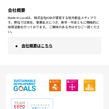
会社概要
沖縄
エリア
高知
エリア
Made In Localは、株式会社IOBIが運営する地方創生メディアで
す。弊社では現在、事業拡大につき、新卒・中途ともに積極的に
採用活動を行っております。 ご興味のある方はぜひご一読くださ
い。
会社概要はこちら