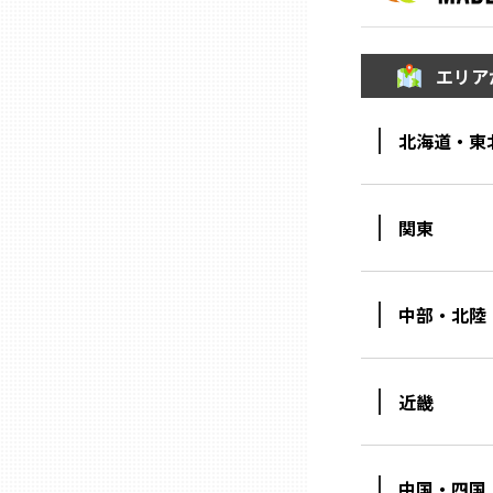
三重
エリア
滋賀
北海道・東
京都
関東
大阪市
中部・北陸
北摂
堺・泉州
近畿
河内
中国・四国