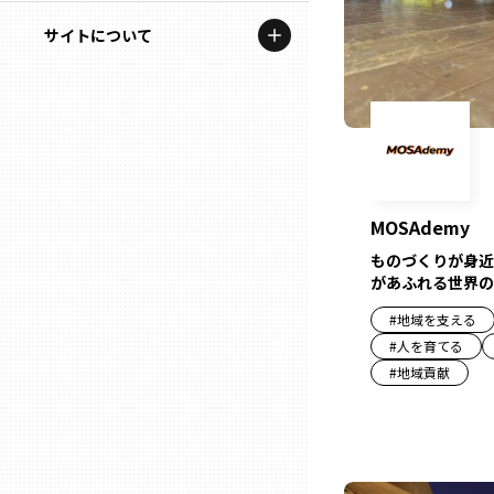
地域を代表する企業100選
記事ライター
サイトについて
岩手
プレスリリース
アンバサダー
私たちの理念
宮城
行政連携記事
お問い合わせ
MILCプロジェクト
秋田
運営会社情報
選出企業特別対談
MOSAdemy
山形
Localist
ものづくりが身近
があふれる世界の
SDGsの先駆者
福島
#
地域を支える
#
人を育てる
イベント
#
地域貢献
茨城
飲食店
栃木
地域豆知識