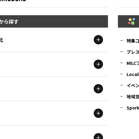
から探す
北
特集
プレ
MIL
北海道
エリア
Local
イベ
地域
茨城
エリア
青森
エリア
Spork
新潟
エリア
栃木
エリア
岩手
エリア