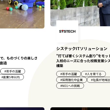
システックITソリューション
"打てば響くシステム創り"をモッ
で、ものづくりの楽しさ
入校のニーズに合った校務支援シ
創造
構築
#
若手の活躍
#
若手の活躍
#
人を育てる
#
創業5年以内
#
採用強化中企業
#
社長が地域
#
NO1への挑戦