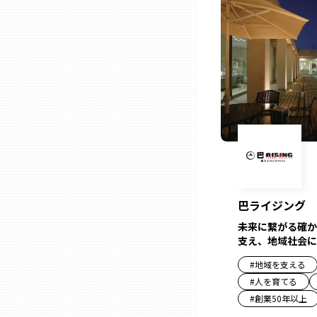
ニッポンの百選大全集
群馬
Sporkle
埼玉
千葉
東京23区
多摩地域
巴ライジング
未来に繋がる確か
神奈川
支え、地域社会に
#
地域を支える
新潟
#
人を育てる
#
創業50年以上
富山