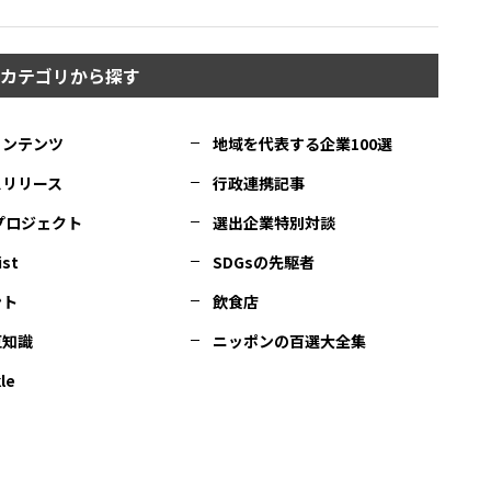
カテゴリから探す
コンテンツ
地域を代表する企業100選
スリリース
行政連携記事
Cプロジェクト
選出企業特別対談
ist
SDGsの先駆者
ント
飲食店
豆知識
ニッポンの百選大全集
le