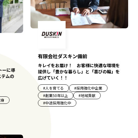
有限会社ダスキン備前
キレイをお届け！ お客様に快適な環境を
トーに導
提供し「豊かな暮らし」と「喜びの輪」を
ステムの
広げていく！！
#
人を育てる
#
採用強化中企業
#
創業50年以上
#
地域貢献
出身
#
中途採用強化中