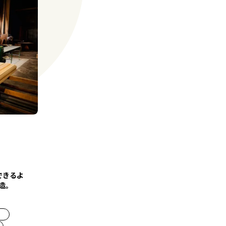
できるよ
創造。
り