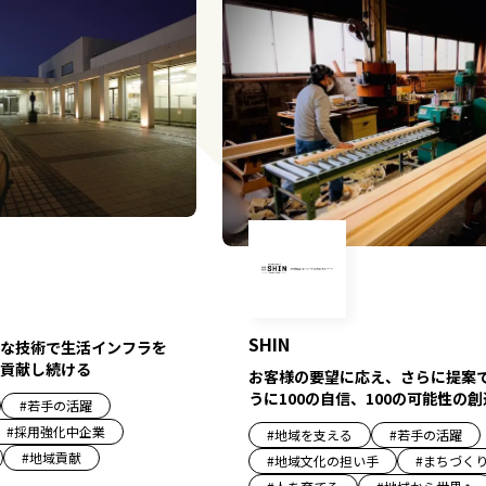
SHIN
な技術で生活インフラを
貢献し続ける
お客様の要望に応え、さらに提案
うに100の自信、100の可能性の
#
若手の活躍
#
採用強化中企業
#
地域を支える
#
若手の活躍
#
地域貢献
#
地域文化の担い手
#
まちづく