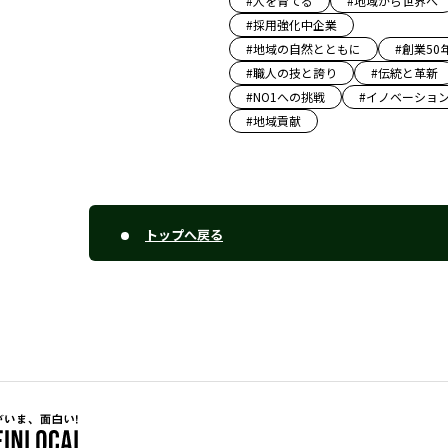
#
人を育てる
#
地域から世界へ
#
採用強化中企業
#
地域の自然とともに
#
創業50
#
職人の技と誇り
#
伝統と革新
#
NO1への挑戦
#
イノベーショ
#
地域貢献
トップへ戻る