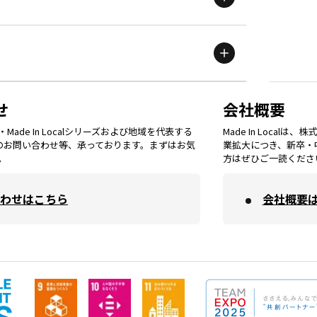
滋賀
エリア
富山
エリア
群馬
エリア
宮城
エリア
鳥取
エリア
京都
エリア
石川
エリア
埼玉
エリア
秋田
エリア
せ
会社概要
福岡
エリア
ade In Localシリーズおよび地域を代表する
Made In Loca
島根
エリア
大阪市
エリア
てのお問い合わせ等、承っております。まずはお気
業拡大につき、新卒・
福井
エリア
千葉
エリア
。
方はぜひご一読くださ
山形
エリア
佐賀
エリア
岡山
エリア
わせはこちら
会社概要
北摂
エリア
長野
エリア
東京23区
エリア
福島
エリア
長崎
エリア
広島
エリア
堺・泉州
エリア
岐阜
エリア
多摩
エリア
熊本
エリア