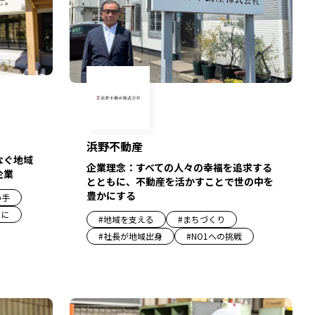
浜野不動産
なぐ地域
企業理念：すべての人々の幸福を追求する
企業
とともに、不動産を活かすことで世の中を
豊かにする
い手
もに
#
地域を支える
#
まちづくり
#
社長が地域出身
#
NO1への挑戦