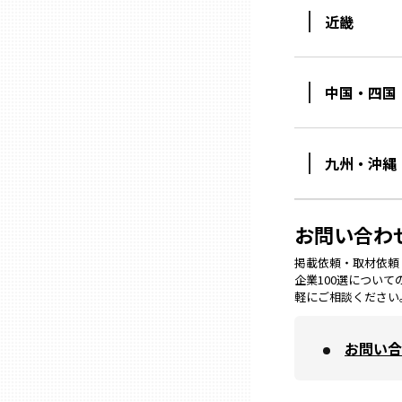
山口
近畿
徳島
中国・四国
香川
九州・沖縄
愛媛
お問い合わ
高知
掲載依頼・取材依頼・M
企業100選につい
福岡
軽にご相談ください
佐賀
お問い合
長崎