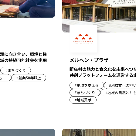
題に向き合い、環境と住
メルヘン・プラザ
域の持続可能社会を実現
新庄村の魅力と食文化を未来へつ
#
まちづくり
共創プラットフォームを運営する
もに
#
創業50年以上
#
地域を支える
#
地域文化の担
#
まちづくり
#
地域の自然とと
#
地域貢献