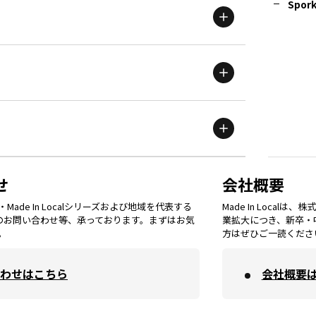
Spork
新潟
エリア
栃木
エリア
岩手
エリア
滋賀
エリア
富山
エリア
群馬
エリア
宮城
エリア
鳥取
エリア
京都
エリア
石川
エリア
埼玉
エリア
秋田
エリア
せ
会社概要
福岡
エリア
ade In Localシリーズおよび地域を代表する
Made In Loca
島根
エリア
大阪市
エリア
てのお問い合わせ等、承っております。まずはお気
業拡大につき、新卒・
福井
エリア
千葉
エリア
。
方はぜひご一読くださ
山形
エリア
佐賀
エリア
岡山
エリア
わせはこちら
会社概要
北摂
エリア
長野
エリア
東京23区
エリア
福島
エリア