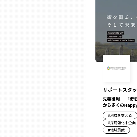
ニッポンの百選大全集
群馬
Sporkle
埼玉
千葉
東京23区
多摩地域
サポートスタッ
先義後利 ―「街を
神奈川
から多くのHapp
#
地域を支える
新潟
#
採用強化中企業
#
地域貢献
富山