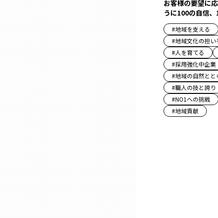
お客様の要望に応
うに100の自信、
三重
#
地域を支える
#
地域文化の担い
滋賀
#
人を育てる
#
採用強化中企業
#
地域の自然とと
京都
#
職人の技と誇り
#
NO1への挑戦
大阪市
#
地域貢献
北摂
堺・泉州
河内