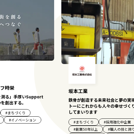
フ時栄
坂本工業
測る」手厚いSupport
鉄骨が創造する未来社会と夢の実
yを創出する。
トーにこれからも人々の幸せづく
してまいります
#
まちづくり
#
イノベーション
#
まちづくり
#
採用強化中企業
#
創業50年以上
#
職人の技と誇