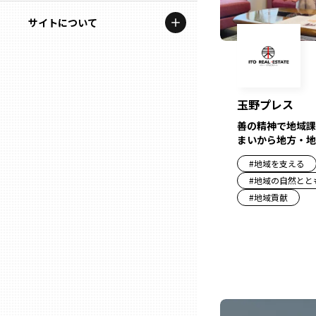
地域を代表する企業100選
記事ライター
サイトについて
岩手
プレスリリース
アンバサダー
私たちの理念
宮城
行政連携記事
お問い合わせ
MILCプロジェクト
玉野プレス
秋田
運営会社情報
善の精神で地域課
選出企業特別対談
まいから地方・地
山形
Localist
#
地域を支える
#
地域の自然とと
SDGsの先駆者
福島
#
地域貢献
イベント
茨城
飲食店
栃木
地域豆知識