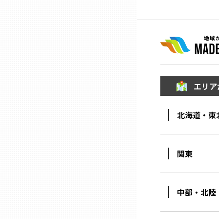
兵庫
奈良
和歌山
エリア
鳥取
北海道・東
島根
関東
岡山
中部・北陸
広島