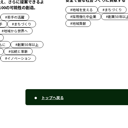
え、さらに提案できるよ
100の可能性の創造。
#
地域を支える
#
まちづくり
#
採用強化中企業
#
創業50年以
#
若手の活躍
#
地域貢献
手
#
まちづくり
#
地域から世界へ
もに
#
創業50年以上
#
伝統と革新
#
イノベーション
トップへ戻る