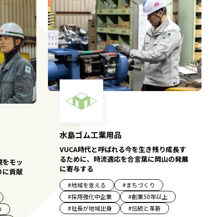
水島ゴム工業用品
VUCA時代と呼ばれる今を生き残り成長す
るために、時流適応を合言葉に岡山の発展
現をモッ
に寄与する
りに貢献
#
地域を支える
#
まちづくり
#
採用強化中企業
#
創業50年以上
#
社長が地域出身
#
伝統と革新
り