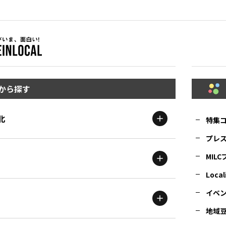
から探す
北
特集
プレ
MIL
北海道
エリア
Local
イベ
地域
茨城
エリア
青森
エリア