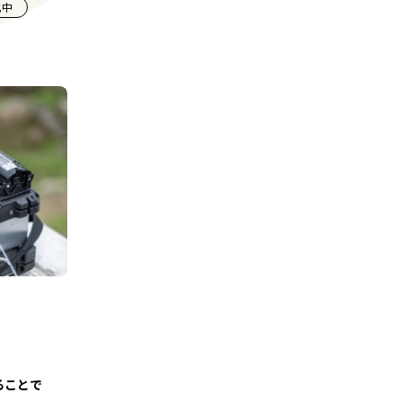
化中
ることで