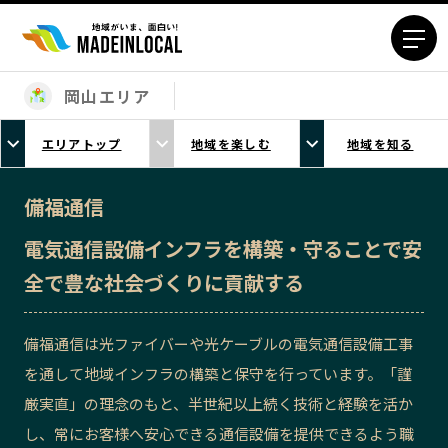
岡山エリア
エリアから探す
エリアトップ
地域を楽しむ
地域を知る
北海道エリア
青森エリア
岩手エリア
宮城エリア
備福通信
秋田エリア
山形エリア
電気通信設備インフラを構築・守ることで安
福島エリア
茨城エリア
全で豊な社会づくりに貢献する
栃木エリア
群馬エリア
埼玉エリア
千葉エリア
備福通信は光ファイバーや光ケーブルの電気通信設備工事
東京23区エリア
多摩エリア
を通して地域インフラの構築と保守を行っています。「謹
神奈川エリア
新潟エリア
厳実直」の理念のもと、半世紀以上続く技術と経験を活か
富山エリア
石川エリア
し、常にお客様へ安心できる通信設備を提供できるよう職
福井エリア
山梨エリア