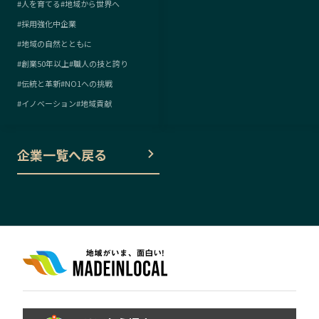
#
人を育てる
#
地域から世界へ
#
採用強化中企業
#
地域の自然とともに
#
創業50年以上
#
職人の技と誇り
#
伝統と革新
#
NO1への挑戦
#
イノベーション
#
地域貢献
企業一覧へ戻る