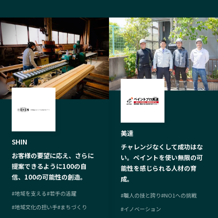
美達
SHIN
チャレンジなくして成功はな
お客様の要望に応え、さらに
い。ペイントを使い無限の可
提案できるように100の自
能性を感じられる人材の育
信、100の可能性の創造。
成。
#
地域を支える
#
若手の活躍
#
職人の技と誇り
#
NO1への挑戦
#
地域文化の担い手
#
まちづくり
#
イノベーション