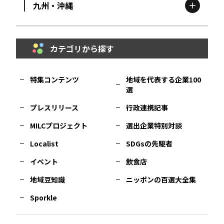
九州・沖縄
鳥取
エリア
京都
エリア
石川
エリア
埼玉
エリア
秋田
エリア
カテゴリから探す
福岡
エリア
島根
エリア
大阪市
エリア
福井
エリア
千葉
エリア
山形
エリア
特集コンテンツ
地域を代表する企業100
選
佐賀
エリア
岡山
エリア
北摂
エリア
長野
エリア
東京23区
エリア
福島
エリア
プレスリリース
行政連携記事
MILCプロジェクト
選出企業特別対談
長崎
エリア
広島
エリア
堺・泉州
エリア
岐阜
エリア
多摩
エリア
Localist
SDGsの先駆者
イベント
飲食店
熊本
エリア
山口
エリア
河内
エリア
静岡
エリア
神奈川
エリア
地域豆知識
ニッポンの百選大全集
Sporkle
大分
エリア
徳島
エリア
兵庫
エリア
愛知
エリア
山梨
エリア