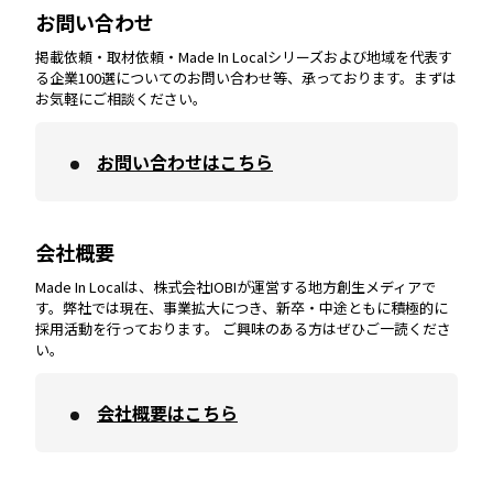
お問い合わせ
掲載依頼・取材依頼・Made In Localシリーズおよび地域を代表す
宮崎
エリア
香川
エリア
奈良
エリア
三重
エリア
る企業100選についてのお問い合わせ等、承っております。まずは
お気軽にご相談ください。
お問い合わせはこちら
鹿児島
エリア
愛媛
エリア
和歌山
エリア
会社概要
沖縄
エリア
高知
エリア
Made In Localは、株式会社IOBIが運営する地方創生メディアで
す。弊社では現在、事業拡大につき、新卒・中途ともに積極的に
採用活動を行っております。 ご興味のある方はぜひご一読くださ
い。
会社概要はこちら