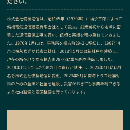
ださい。
記事ライター
アンバサダー
株式会社備福通信は、昭和45年（1970年）に福永三郎によって
備福電気通信建設有限会社として設立。創業当初から地域に密
お問い合わせ
会社概要
着した通信設備工事を行い、信頼と実績を積み重ねていきまし
た。1976年1月には、事務所を福吉町29-2に移転し、1987年4
月に福永喜光が代表に就任。2018年5月には新社屋を建築し、
現在の所在地である福吉町29-28に事務所を移転しました。
2019年11月には現代表の河原貴行が就任し、2023年4月には社
名を株式会社備福通信に変更。2023年5月に南海トラフ地震対
策のための倉庫と社屋を建設し災害がおきても事業継続できる
よう社内整備と設備整備を行っております。