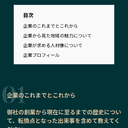
宮崎エリア
鹿児島エリア
沖縄エリア
目次
企業のこれまでとこれから
カテゴリから探す
企業から見た地域の魅力について
企業が求める人材像について
特集コンテンツ
地域を代表する 企業100選
企業プロフィール
プレスリリース
行政連携記事
MILCプロジェクト
選出企業特別対談
Localist
SDGsの先駆者
イベント
飲食店
地域豆知識
ニッポンの百選大全集
企業のこれまでとこれから
Sporkle
御社の
創業から現在に至るまでの歴史
につい
て、転換点となった出来事を含めて教えてく
「人」から探す