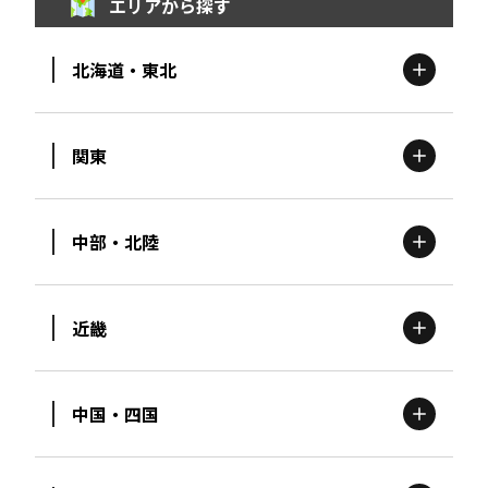
エリアから探す
北海道・東北
関東
北海道
エリア
中部・北陸
茨城
エリア
青森
エリア
近畿
新潟
エリア
栃木
エリア
岩手
エリア
中国・四国
滋賀
エリア
富山
エリア
群馬
エリア
宮城
エリア