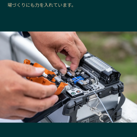
場づくりにも力を入れています。
長野エリア
岐阜エリア
静岡エリア
愛知エリア
三重エリア
滋賀エリア
京都エリア
大阪市エリア
北摂エリア
堺・泉州エリア
河内エリア
兵庫エリア
奈良エリア
和歌山エリア
鳥取エリア
島根エリア
岡山エリア
広島エリア
山口エリア
徳島エリア
香川エリア
愛媛エリア
高知エリア
福岡エリア
佐賀エリア
長崎エリア
熊本エリア
大分エリア