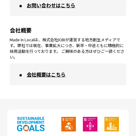
お問い合わせはこちら
鹿児島
エリア
愛媛
エリア
和歌山
エリア
会社概要
沖縄
エリア
高知
エリア
Made In Localは、株式会社IOBIが運営する地方創生メディアで
す。弊社では現在、事業拡大につき、新卒・中途ともに積極的に
採用活動を行っております。 ご興味のある方はぜひご一読くださ
い。
会社概要はこちら