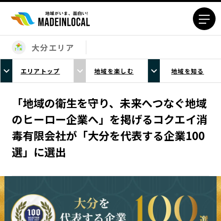
大分エリア
エリアから探す
エリアトップ
地域を楽しむ
地域を知る
北海道エリア
青森エリア
岩手エリア
宮城エリア
「地域の衛生を守り、未来へつなぐ地域
秋田エリア
山形エリア
のヒーロー企業へ」を掲げるコクエイ消
福島エリア
茨城エリア
毒有限会社が「大分を代表する企業100
栃木エリア
群馬エリア
選」に選出
埼玉エリア
千葉エリア
東京23区エリア
多摩エリア
神奈川エリア
新潟エリア
富山エリア
石川エリア
福井エリア
山梨エリア