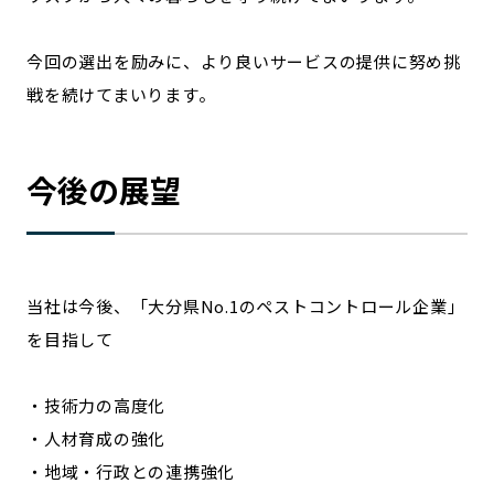
今回の選出を励みに、より良いサービスの提供に努め挑
戦を続けてまいります。
今後の展望
当社は今後、「大分県No.1のペストコントロール企業」
を目指して
・技術力の高度化
・人材育成の強化
・地域・行政との連携強化