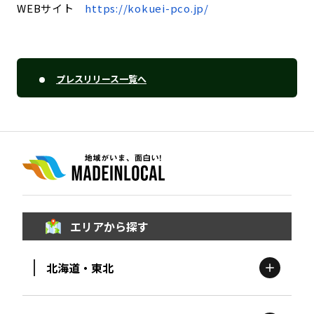
WEBサイト
https://kokuei-pco.jp/
プレスリリース一覧へ
エリアから探す
北海道・東北