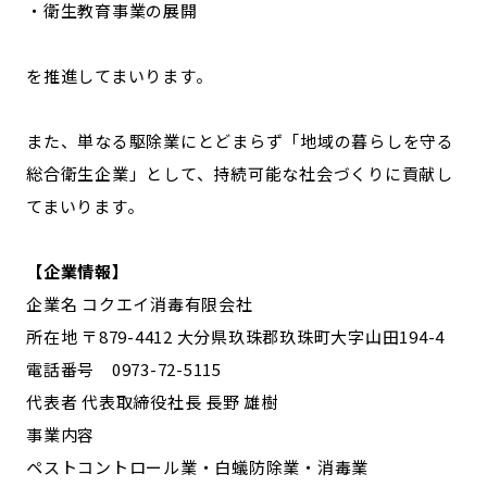
・衛生教育事業の展開
を推進してまいります。
また、単なる駆除業にとどまらず「地域の暮らしを守る
総合衛生企業」として、持続可能な社会づくりに貢献し
てまいります。
【企業情報】
企業名 コクエイ消毒有限会社
所在地 〒879-4412 大分県玖珠郡玖珠町大字山田194-4
電話番号 0973-72-5115
代表者 代表取締役社長 長野 雄樹
事業内容
ペストコントロール業・白蟻防除業・消毒業