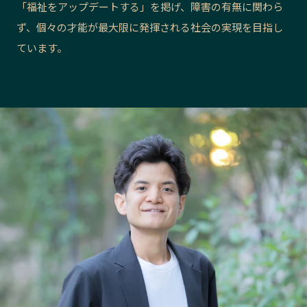
「福祉をアップデートする」を掲げ、障害の有無に関わら
長野エリア
岐阜エリア
ず、個々の才能が最大限に発揮される社会の実現を目指し
静岡エリア
愛知エリア
ています。
三重エリア
滋賀エリア
京都エリア
大阪市エリア
北摂エリア
堺・泉州エリア
河内エリア
兵庫エリア
奈良エリア
和歌山エリア
鳥取エリア
島根エリア
岡山エリア
広島エリア
山口エリア
徳島エリア
香川エリア
愛媛エリア
高知エリア
福岡エリア
佐賀エリア
長崎エリア
熊本エリア
大分エリア