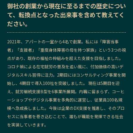
御社の
創業から現在に至るまでの歴史
につい
記事ライター
アンバサダー
て、転換点となった出来事を含めて教えてく
ださい。
お問い合わせ
会社概要
2021年、アパートの一室から4名で創業。私には「障害当事
者」「支援者」「重度身体障害の母を持つ家族」という3つの視
点があり、既存の福祉の枠組みを超えた支援を目指しました。
コロナ禍による在宅就労の普及を追い風に、付加価値の高いデ
ジタルスキル習得に注力。2期目にはコンサルティング事業を開
始し、4期目で導入100社を突破しました。 現在は5期目を迎
え、就労継続支援B型を6事業所展開。内職に留まらず、コーヒ
ーショップやデジタル事業を多角的に運営し、従業員100名規
模へ急成長しました。今後は企業のDX支援を推進し、そのプロ
セスに当事者を巻き込むことで、誰もが職能を発揮できる社会
を実装していきます。