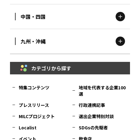
中国・四国
滋賀
エリア
富山
エリア
群馬
エリア
宮城
エリア
九州・沖縄
鳥取
エリア
京都
エリア
石川
エリア
埼玉
エリア
秋田
エリア
カテゴリから探す
福岡
エリア
島根
エリア
大阪市
エリア
福井
エリア
千葉
エリア
山形
エリア
特集コンテンツ
地域を代表する企業100
選
佐賀
エリア
岡山
エリア
北摂
エリア
長野
エリア
東京23区
エリア
福島
エリア
プレスリリース
行政連携記事
MILCプロジェクト
選出企業特別対談
長崎
エリア
広島
エリア
堺・泉州
エリア
岐阜
エリア
多摩
エリア
Localist
SDGsの先駆者
イベント
飲食店