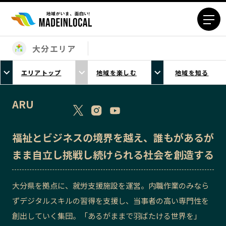
大分エリア
エリアから探す
エリアトップ
地域を楽しむ
地域を知る
北海道エリア
青森エリア
岩手エリア
宮城エリア
ARU
秋田エリア
山形エリア
福島エリア
茨城エリア
福祉とビジネスの境界を越え、誰もがあるが
栃木エリア
群馬エリア
まま自立し挑戦し続けられる社会を創造する
埼玉エリア
千葉エリア
東京23区エリア
多摩エリア
大分県を拠点に、就労支援施設を運営。内職作業のみなら
神奈川エリア
新潟エリア
ずデジタルスキルの習得を支援し、当事者の高い専門性を
富山エリア
石川エリア
創出していく集団。「あるがままで羽ばたける世界を」
福井エリア
山梨エリア