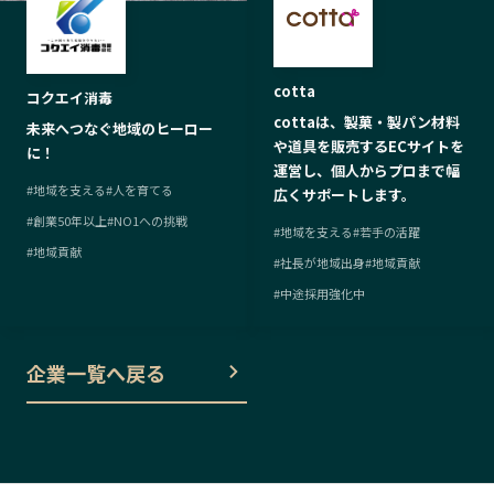
cotta
コクエイ消毒
cottaは、製菓・製パン材料
未来へつなぐ地域のヒーロー
や道具を販売するECサイトを
に！
運営し、個人からプロまで幅
#
地域を支える
#
人を育てる
広くサポートします。
#
創業50年以上
#
NO1への挑戦
#
地域を支える
#
若手の活躍
#
地域貢献
#
社長が地域出身
#
地域貢献
#
中途採用強化中
企業一覧へ戻る