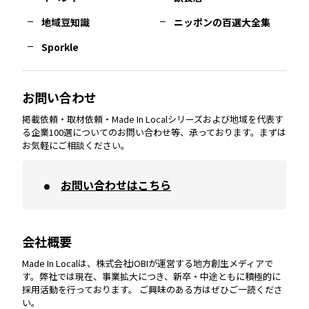
熊本
エリア
山口
エリア
河内
エリア
静岡
エリア
神奈川
エリア
地域豆知識
ニッポンの百選大全集
Sporkle
大分
エリア
徳島
エリア
兵庫
エリア
愛知
エリア
山梨
エリア
お問い合わせ
掲載依頼・取材依頼・Made In Localシリーズおよび地域を代表す
宮崎
エリア
香川
エリア
奈良
エリア
三重
エリア
る企業100選についてのお問い合わせ等、承っております。まずは
お気軽にご相談ください。
お問い合わせはこちら
鹿児島
エリア
愛媛
エリア
和歌山
エリア
会社概要
沖縄
エリア
高知
エリア
Made In Localは、株式会社IOBIが運営する地方創生メディアで
す。弊社では現在、事業拡大につき、新卒・中途ともに積極的に
採用活動を行っております。 ご興味のある方はぜひご一読くださ
い。