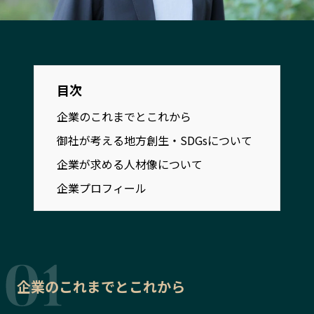
宮崎エリア
鹿児島エリア
沖縄エリア
カテゴリから探す
目次
企業のこれまでとこれから
特集コンテンツ
地域を代表する 企業100選
御社が考える地方創生・SDGsについて
プレスリリース
行政連携記事
MILCプロジェクト
選出企業特別対談
企業が求める人材像について
Localist
SDGsの先駆者
企業プロフィール
イベント
飲食店
地域豆知識
ニッポンの百選大全集
Sporkle
企業のこれまでとこれから
「人」から探す