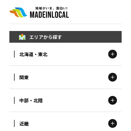
エリアから探す
北海道・東北
関東
北海道
エリア
中部・北陸
茨城
エリア
青森
エリア
近畿
新潟
エリア
栃木
エリア
岩手
エリア