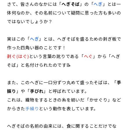
さて、皆さんのなかには「
へぎそば
」の「
へぎ
」とは一
体何なのか、その名前について疑問に思った方も多いの
ではないでしょうか？
実はこの「
へぎ
」とは、へぎそばを盛るための剥ぎ板で
作った四角い器のことです！
剥ぐ(はぐ)
という言葉の訛りである「
ヘぐ
」から「へぎ
そば」と名付けられたのです📝
また、このへぎに一口分ずつ丸めて盛ったそばは、「
手
振り
」や「
手びれ
」と呼ばれています。
これは、織物をするときの糸を紡いだ「かせぐり」など
からきた
手繰り
という動作を表しています。
へぎそばの名前の由来には、食に関することだけでな