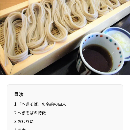
長野エリア
岐阜エリア
静岡エリア
愛知エリア
三重エリア
滋賀エリア
京都エリア
大阪市エリア
北摂エリア
堺・泉州エリア
河内エリア
兵庫エリア
奈良エリア
和歌山エリア
鳥取エリア
島根エリア
岡山エリア
広島エリア
山口エリア
徳島エリア
目次
香川エリア
愛媛エリア
1
.
「へぎそば」の名前の由来
高知エリア
福岡エリア
2
.
へぎそばの特徴
佐賀エリア
長崎エリア
3
.
おわりに
熊本エリア
大分エリア