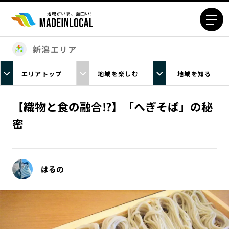
新潟エリア
エリアから探す
エリアトップ
地域を楽しむ
地域を知る
北海道エリア
青森エリア
岩手エリア
宮城エリア
【織物と食の融合⁉】「へぎそば」の秘
秋田エリア
山形エリア
密
福島エリア
茨城エリア
栃木エリア
群馬エリア
埼玉エリア
千葉エリア
はるの
東京23区エリア
多摩エリア
神奈川エリア
新潟エリア
富山エリア
石川エリア
福井エリア
山梨エリア