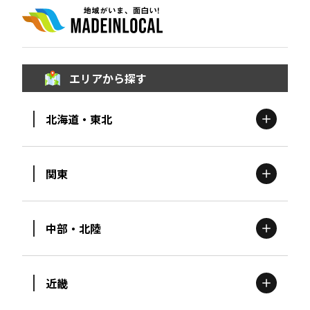
エリアから探す
北海道・東北
関東
北海道
エリア
中部・北陸
茨城
エリア
青森
エリア
近畿
新潟
エリア
栃木
エリア
岩手
エリア