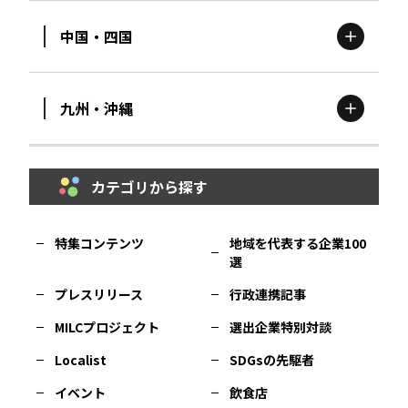
中国・四国
滋賀
エリア
富山
エリア
群馬
エリア
宮城
エリア
九州・沖縄
鳥取
エリア
京都
エリア
石川
エリア
埼玉
エリア
秋田
エリア
カテゴリから探す
福岡
エリア
島根
エリア
大阪市
エリア
福井
エリア
千葉
エリア
山形
エリア
特集コンテンツ
地域を代表する企業100
選
佐賀
エリア
岡山
エリア
北摂
エリア
長野
エリア
東京23区
エリア
福島
エリア
プレスリリース
行政連携記事
MILCプロジェクト
選出企業特別対談
長崎
エリア
広島
エリア
堺・泉州
エリア
岐阜
エリア
多摩
エリア
Localist
SDGsの先駆者
イベント
飲食店