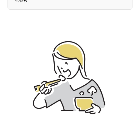
4
.
参考
宮崎エリア
鹿児島エリア
沖縄エリア
カテゴリから探す
特集コンテンツ
地域を代表する 企業100選
プレスリリース
行政連携記事
MILCプロジェクト
選出企業特別対談
Localist
SDGsの先駆者
イベント
飲食店
地域豆知識
ニッポンの百選大全集
Sporkle
「人」から探す