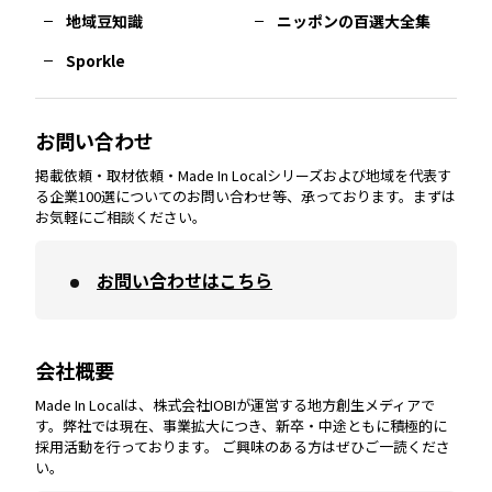
熊本
エリア
山口
エリア
河内
エリア
静岡
エリア
神奈川
エリア
地域豆知識
ニッポンの百選大全集
Sporkle
大分
エリア
徳島
エリア
兵庫
エリア
愛知
エリア
山梨
エリア
お問い合わせ
掲載依頼・取材依頼・Made In Localシリーズおよび地域を代表す
宮崎
エリア
香川
エリア
奈良
エリア
三重
エリア
る企業100選についてのお問い合わせ等、承っております。まずは
お気軽にご相談ください。
お問い合わせはこちら
鹿児島
エリア
愛媛
エリア
和歌山
エリア
会社概要
沖縄
エリア
高知
エリア
Made In Localは、株式会社IOBIが運営する地方創生メディアで
す。弊社では現在、事業拡大につき、新卒・中途ともに積極的に
採用活動を行っております。 ご興味のある方はぜひご一読くださ
い。