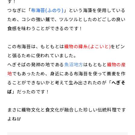
す！
つなぎに「
布海苔(ふのり)
」という海藻を使用している
ため、コシの強い麺で、ツルツルとしたのどごしの良い
食感を味わうことができるのです！
この布海苔は、もともとは
織物の緯糸(よこいと)
をピン
と張るために使われていました。
へぎそばの発祥の地である
魚沼地方
はもともと
織物の産
地
でもあったため、身近にある布海苔を使って蕎麦を作
ることができないかと考えて生み出されたのが「
へぎそ
ば
」だったのです！
まさに織物文化と食文化が融合した珍しい伝統料理です
よね🥢