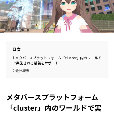
長野エリア
岐阜エリア
静岡エリア
愛知エリア
三重エリア
滋賀エリア
京都エリア
大阪市エリア
北摂エリア
堺・泉州エリア
河内エリア
兵庫エリア
目次
奈良エリア
和歌山エリア
1
.
メタバースプラットフォーム「cluster」内のワールド
鳥取エリア
島根エリア
で実施される講義をサポート
岡山エリア
広島エリア
2
.
会社概要
山口エリア
徳島エリア
香川エリア
愛媛エリア
高知エリア
福岡エリア
メタバースプラットフォーム
佐賀エリア
長崎エリア
「cluster」内のワールドで実
熊本エリア
大分エリア