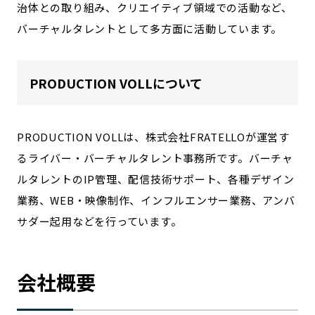
治体との取り組み、クリエイティブ領域での活動など、
バーチャルタレントとして多方面に活動しています。
PRODUCTION VOLLについて
PRODUCTION VOLLは、株式会社FRATELLOが運営す
るライバー・バーチャルタレント事務所です。バーチャ
ルタレントのIP管理、配信技術サポート、各種デザイン
業務、WEB・映像制作、インフルエンサー業務、アンバ
サダー起用などを行っています。
会社概要