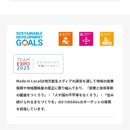
Made In Localは地方創生メディアの運営を通して地域の産業
振興や地域間格差の是正に取り組んでおり、「産業と技術革新
の基盤をつくろう」・「人や国の不平等をなくそう」・「住み
続けられるまちづくりを」の3つのSDGsのターゲットの実現
を目指しています。