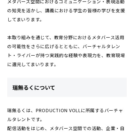
メタバース空間におけるコミュニケーション・表現活動
記事ライター
アンバサダー
の知見を活かし、講義における学生の皆様の学びを支援
してまいります。
お問い合わせ
会社概要
本取り組みを通じて、教育分野におけるメタバース活用
の可能性をさらに広げるとともに、バーチャルタレン
ト・ライバーが持つ実践的な経験や表現力を、教育現場
に還元してまいります。
瑞無るくについて
瑞無るくは、PRODUCTION VOLLに所属するバーチャ
ルタレントです。
配信活動をはじめ、メタバース空間での活動、企業・自