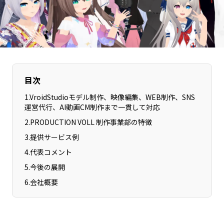
長野エリア
岐阜エリア
静岡エリア
愛知エリア
三重エリア
滋賀エリア
京都エリア
大阪市エリア
北摂エリア
堺・泉州エリア
目次
河内エリア
兵庫エリア
1
.
VroidStudioモデル制作、映像編集、WEB制作、SNS
奈良エリア
和歌山エリア
運営代行、AI動画CM制作まで一貫して対応
鳥取エリア
島根エリア
2
.
PRODUCTION VOLL 制作事業部の特徴
岡山エリア
広島エリア
3
.
提供サービス例
4
.
代表コメント
山口エリア
徳島エリア
5
.
今後の展開
香川エリア
愛媛エリア
6
.
会社概要
高知エリア
福岡エリア
佐賀エリア
長崎エリア
熊本エリア
大分エリア