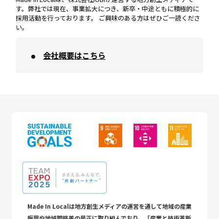
す。弊社では現在、事業拡大につき、新卒・中途ともに積極的に
採用活動を行っております。 ご興味のある方はぜひご一読くださ
い。
会社概要はこちら
Made In Localは地方創生メディアの運営を通して地域の産業
振興や地域間格差の是正に取り組んでおり、「産業と技術革新