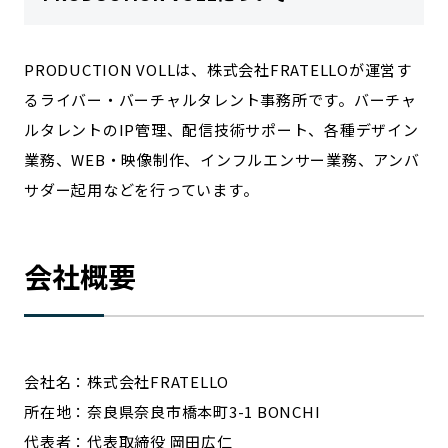
PRODUCTION VOLLは、株式会社FRATELLOが運営す
るライバー・バーチャルタレント事務所です。バーチャ
ルタレントのIP管理、配信技術サポート、各種デザイン
業務、WEB・映像制作、インフルエンサー業務、アンバ
サダー起用などを行っています。
会社概要
会社名：株式会社FRATELLO
所在地：奈良県奈良市橋本町3-1 BONCHI
代表者：代表取締役 岡田広仁