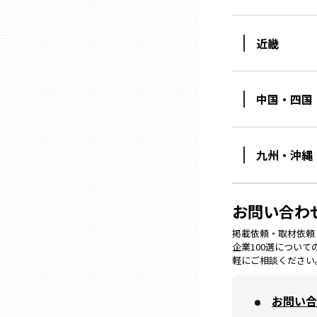
ニッポンの百選大全集
群馬
Sporkle
近畿
埼玉
中国・四国
千葉
東京23区
九州・沖縄
多摩地域
お問い合わ
神奈川
掲載依頼・取材依頼・M
企業100選につい
軽にご相談ください
新潟
お問い合
富山