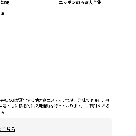
豆知識
ニッポンの百選大全集
le
lは、株式会社IOBIが運営する地方創生メディアです。弊社では現在、事
中途ともに積極的に採用活動を行っております。 ご興味のある
い。
はこちら