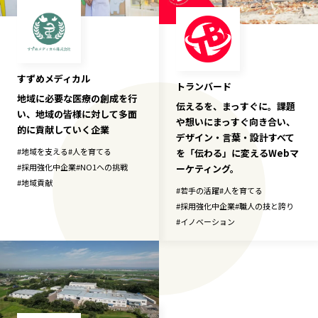
長野エリア
岐阜エリア
静岡エリア
愛知エリア
三重エリア
滋賀エリア
すずめメディカル
京都エリア
大阪市エリア
トランバード
地域に必要な医療の創成を行
伝えるを、まっすぐに。課題
北摂エリア
堺・泉州エリア
い、地域の皆様に対して多面
や想いにまっすぐ向き合い、
河内エリア
兵庫エリア
的に貢献していく企業
デザイン・言葉・設計すべて
奈良エリア
和歌山エリア
#
地域を支える
#
人を育てる
を「伝わる」に変えるWebマ
#
採用強化中企業
#
NO1への挑戦
ーケティング。
鳥取エリア
島根エリア
#
地域貢献
#
若手の活躍
#
人を育てる
岡山エリア
広島エリア
#
採用強化中企業
#
職人の技と誇り
山口エリア
徳島エリア
#
イノベーション
香川エリア
愛媛エリア
高知エリア
福岡エリア
佐賀エリア
長崎エリア
熊本エリア
大分エリア