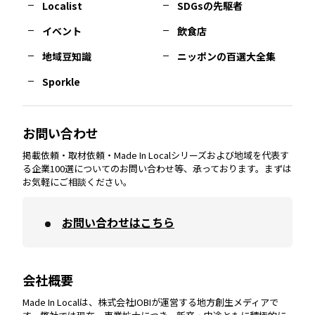
Localist
SDGsの先駆者
イベント
飲食店
熊本
エリア
山口
エリア
河内
エリア
静岡
エリア
神奈川
エリア
地域豆知識
ニッポンの百選大全集
Sporkle
大分
エリア
徳島
エリア
兵庫
エリア
愛知
エリア
山梨
エリア
お問い合わせ
掲載依頼・取材依頼・Made In Localシリーズおよび地域を代表す
宮崎
エリア
香川
エリア
奈良
エリア
三重
エリア
る企業100選についてのお問い合わせ等、承っております。まずは
お気軽にご相談ください。
お問い合わせはこちら
鹿児島
エリア
愛媛
エリア
和歌山
エリア
会社概要
沖縄
エリア
高知
エリア
Made In Localは、株式会社IOBIが運営する地方創生メディアで