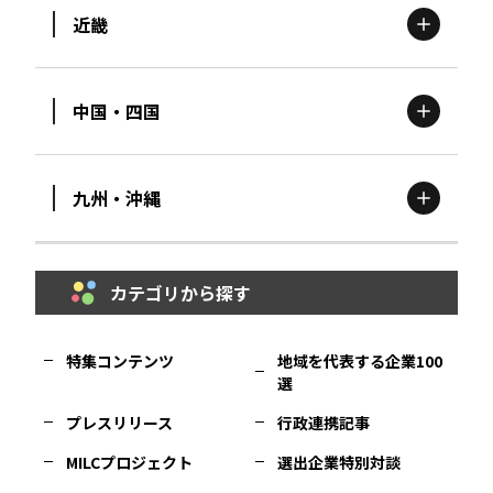
近畿
新潟
エリア
栃木
エリア
岩手
エリア
中国・四国
滋賀
エリア
富山
エリア
群馬
エリア
宮城
エリア
九州・沖縄
鳥取
エリア
京都
エリア
石川
エリア
埼玉
エリア
秋田
エリア
カテゴリから探す
福岡
エリア
島根
エリア
大阪市
エリア
福井
エリア
千葉
エリア
山形
エリア
特集コンテンツ
地域を代表する企業100
選
佐賀
エリア
岡山
エリア
北摂
エリア
長野
エリア
東京23区
エリア
福島
エリア
プレスリリース
行政連携記事
MILCプロジェクト
選出企業特別対談
長崎
エリア
広島
エリア
堺・泉州
エリア
岐阜
エリア
多摩
エリア