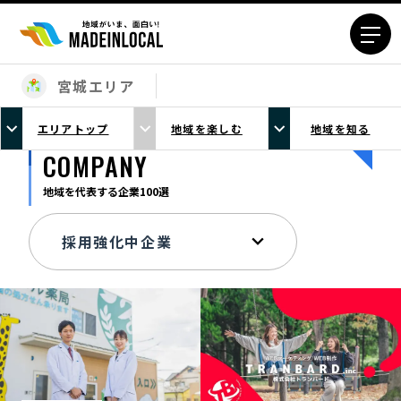
宮城エリア
エリアから探す
エリアトップ
地域を楽しむ
地域を知る
北海道エリア
青森エリア
COMPANY
岩手エリア
宮城エリア
地域を代表する企業100選
秋田エリア
山形エリア
福島エリア
茨城エリア
栃木エリア
群馬エリア
埼玉エリア
千葉エリア
東京23区エリア
多摩エリア
神奈川エリア
新潟エリア
富山エリア
石川エリア
福井エリア
山梨エリア