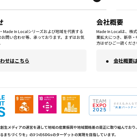
鳥取
エリア
京都
エリア
石川
エリア
埼玉
エリア
秋田
エリア
せ
会社概要
福岡
エリア
ade In Localシリーズおよび地域を代表する
Made In Loca
島根
エリア
大阪市
エリア
てのお問い合わせ等、承っております。まずはお気
業拡大につき、新卒・
福井
エリア
千葉
エリア
。
方はぜひご一読くださ
山形
エリア
佐賀
エリア
岡山
エリア
わせはこちら
会社概要
北摂
エリア
長野
エリア
東京23区
エリア
福島
エリア
長崎
エリア
広島
エリア
堺・泉州
エリア
岐阜
エリア
多摩
エリア
熊本
エリア
山口
エリア
河内
エリア
静岡
エリア
神奈川
エリア
calは地方創生メディアの運営を通して地域の産業振興や地域間格差の是正に取り組んで
るまちづくりを」の3つのSDGsのターゲットの実現を目指しています。