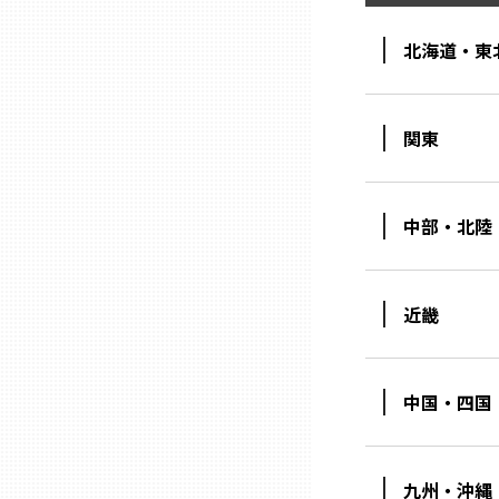
北海道・東
三重
滋賀
関東
京都
中部・北陸
大阪市
近畿
北摂
堺・泉州
中国・四国
河内
九州・沖縄