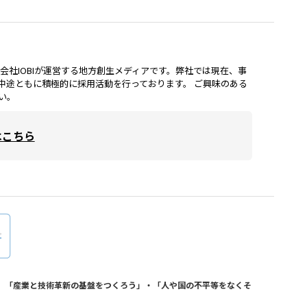
lは、株式会社IOBIが運営する地方創生メディアです。弊社では現在、事
中途ともに積極的に採用活動を行っております。 ご興味のある
い。
はこちら
おり、「産業と技術革新の基盤をつくろう」・「人や国の不平等をなくそ