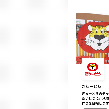
ニッポンの百選大全集
群馬
Sporkle
埼玉
千葉
東京23区
多摩地域
神奈川
ぎゅーとら
ぎゅーとらのモッ
新潟
たいせつに』地域
作りを目指します
富山