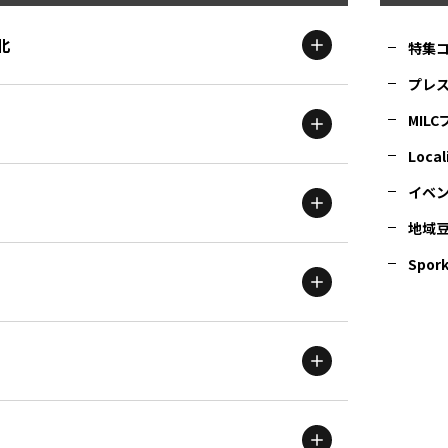
北
特集
プレ
MIL
北海道
エリア
Local
イベ
地域
茨城
エリア
青森
エリア
Spork
新潟
エリア
栃木
エリア
岩手
エリア
滋賀
エリア
富山
エリア
群馬
エリア
宮城
エリア