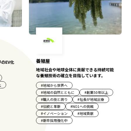
養殖屋
のEV化
。
地域社会や地球全体に貢献できる持続可能
な養殖技術の確立を目指しています。
上
#
地域から世界へ
#
地域の自然とともに
#
創業50年以上
#
職人の技と誇り
#
社長が地域出身
#
伝統と革新
#
NO1への挑戦
#
イノベーション
#
地域貢献
#
新卒採用強化中