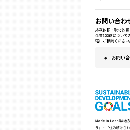
兵庫
お問い合わ
奈良
掲載依頼・取材依頼・M
企業100選につい
軽にご相談ください
和歌山
お問い合
鳥取
島根
岡山
広島
Made In Lo
う」・「住み続けられ