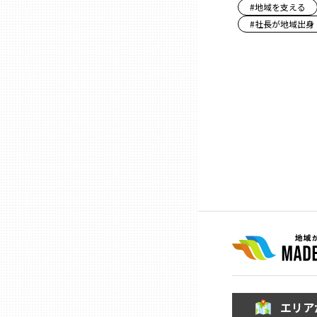
#
地域を支える
#
社長が地域出身
石川
福井
山梨
長野
岐阜
静岡
愛知
エリア