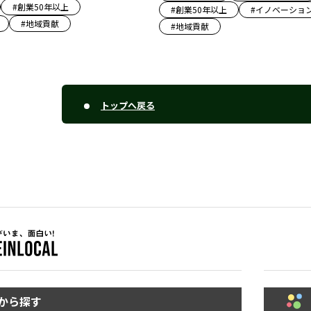
#
創業50年以上
#
創業50年以上
#
イノベーショ
#
地域貢献
#
地域貢献
トップへ戻る
から探す