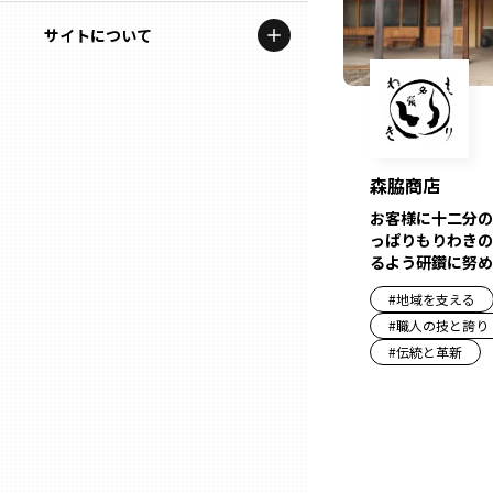
地域を代表する企業100選
記事ライター
サイトについて
岩手
プレスリリース
アンバサダー
私たちの理念
宮城
行政連携記事
お問い合わせ
MILCプロジェクト
秋田
森脇商店
運営会社情報
選出企業特別対談
お客様に十二分の
山形
っぱりもりわきの
Localist
るよう研鑽に努め
#
地域を支える
SDGsの先駆者
福島
#
職人の技と誇り
#
伝統と革新
イベント
茨城
飲食店
栃木
地域豆知識