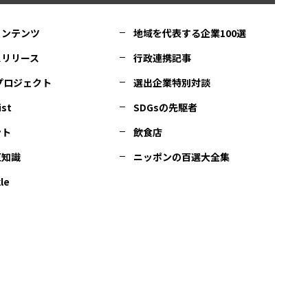
コンテンツ
地域を代表する企業100選
スリリース
行政連携記事
Cプロジェクト
選出企業特別対談
ist
SDGsの先駆者
ント
飲食店
豆知識
ニッポンの百選大全集
le