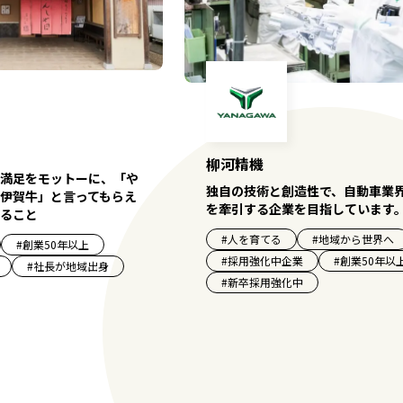
柳河精機
満足をモットーに、「や
独自の技術と創造性で、自動車業界
伊賀牛」と言ってもらえ
を牽引する企業を目指しています
ること
#
人を育てる
#
地域から世界へ
#
創業50年以上
#
採用強化中企業
#
創業50年以
#
社長が地域出身
#
新卒採用強化中