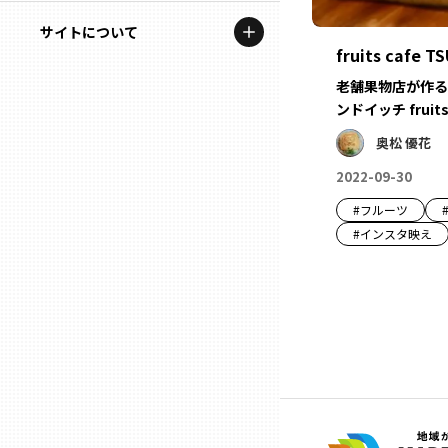
地域を代表する企業100選
記事ライター
サイトについて
岩手
プレスリリース
fruits cafe 
アンバサダー
私たちの理念
老舗果物店が作る
宮城
行政連携記事
ンドイッチ fruits
お問い合わせ
MILCプロジェクト
奥松 優花
秋田
運営会社情報
2022-09-30
選出企業特別対談
#
フルーツ
山形
Localist
#
インスタ映え
SDGsの先駆者
福島
イベント
茨城
飲食店
栃木
地域豆知識