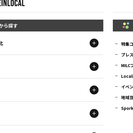
から探す
北
特集
プレ
MIL
北海道
エリア
Local
イベ
地域
茨城
エリア
青森
エリア
Spork
新潟
エリア
栃木
エリア
岩手
エリア