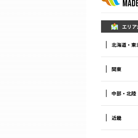
ニッポンの百選大全集
群馬
Sporkle
埼玉
エリア
千葉
北海道・東
東京23区
関東
多摩地域
中部・北陸
神奈川
近畿
新潟
富山