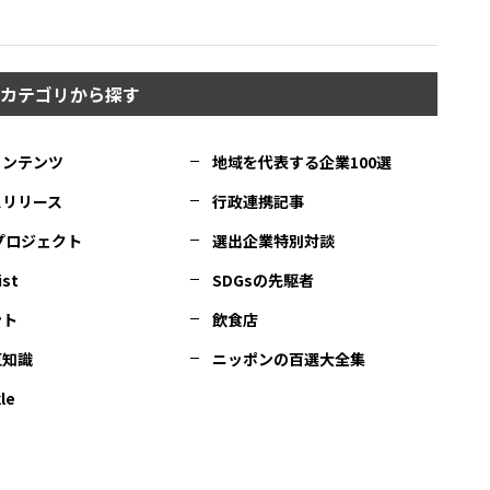
カテゴリから探す
コンテンツ
地域を代表する企業100選
スリリース
行政連携記事
Cプロジェクト
選出企業特別対談
ist
SDGsの先駆者
ント
飲食店
豆知識
ニッポンの百選大全集
le