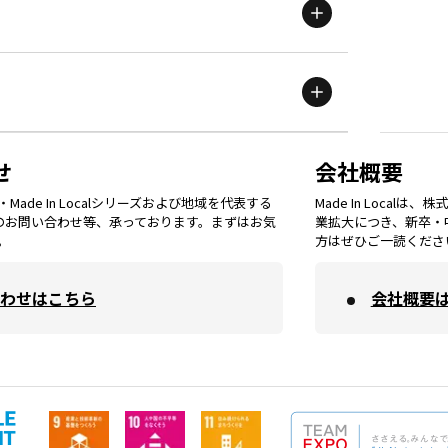
滋賀
エリア
富山
エリア
群馬
エリア
宮城
エリア
鳥取
エリア
京都
エリア
石川
エリア
埼玉
エリア
秋田
エリア
せ
会社概要
福岡
エリア
ade In Localシリーズおよび地域を代表する
Made In Loca
島根
エリア
大阪市
エリア
てのお問い合わせ等、承っております。まずはお気
業拡大につき、新卒・
福井
エリア
千葉
エリア
。
方はぜひご一読くださ
山形
エリア
佐賀
エリア
岡山
エリア
わせはこちら
会社概要
北摂
エリア
長野
エリア
東京23区
エリア
福島
エリア
長崎
エリア
広島
エリア
堺・泉州
エリア
岐阜
エリア
多摩
エリア