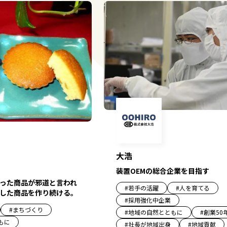
大浩
装置OEMの総合企業を目指す
った商品が邪道と言われ
#
若手の活躍
#
人を育てる
した商品を作り続ける。
#
採用強化中企業
#
まちづくり
#
地域の自然とともに
#
創業50
もに
#
社長が地域出身
#
地域貢献