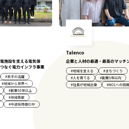
Talenco
電施設を支える電気保
企業と人材の最適・最高のマッチ
つなぐ電力インフラ事業
#
地域を支える
#
まちづくり
#
若手の活躍
#
人を育てる
#
創業5年以内
#
地域から世界へ
#
社長が地域出身
#
NO1への挑
#
創業50年以上
#
地域貢献
#
中途採用強化中