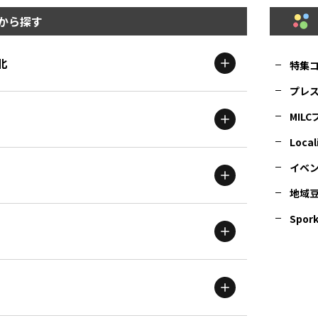
から探す
北
特集
プレ
MIL
北海道
エリア
Local
イベ
地域
茨城
エリア
青森
エリア
Spork
新潟
エリア
栃木
エリア
岩手
エリア
滋賀
エリア
富山
エリア