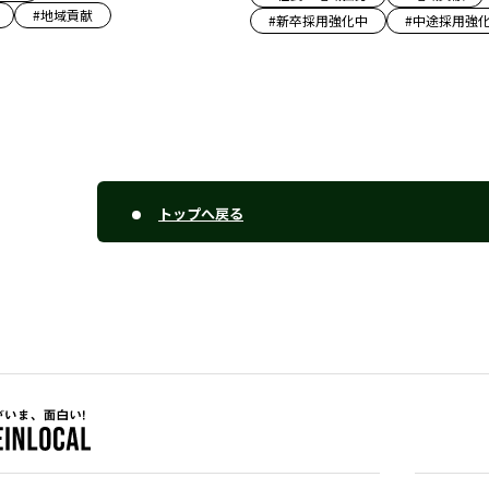
#
地域貢献
#
新卒採用強化中
#
中途採用強
トップへ戻る