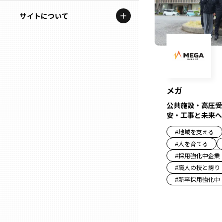
地域を代表する企業100選
記事ライター
サイトについて
岩手
プレスリリース
アンバサダー
私たちの理念
宮城
行政連携記事
お問い合わせ
MILCプロジェクト
秋田
運営会社情報
メガ
選出企業特別対談
公共施設・高圧受
山形
安・工事と未来へ
Localist
#
地域を支える
SDGsの先駆者
福島
#
人を育てる
#
採用強化中企業
イベント
#
職人の技と誇り
茨城
#
新卒採用強化中
飲食店
栃木
地域豆知識