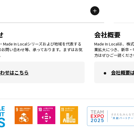
群馬
エリア
宮城
エリア
鳥取
エリア
京都
エリア
石川
エリア
埼玉
エリア
秋田
エリア
せ
会社概要
福岡
エリア
ade In Localシリーズおよび地域を代表する
Made In Loca
島根
エリア
大阪市
エリア
てのお問い合わせ等、承っております。まずはお気
業拡大につき、新卒・
福井
エリア
千葉
エリア
。
方はぜひご一読くださ
山形
エリア
佐賀
エリア
岡山
エリア
わせはこちら
会社概要
北摂
エリア
長野
エリア
東京23区
エリア
福島
エリア
長崎
エリア
広島
エリア
堺・泉州
エリア
岐阜
エリア
多摩
エリア
熊本
エリア
山口
エリア
河内
エリア
静岡
エリア
神奈川
エリア