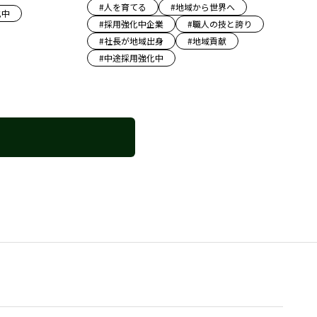
#
人を育てる
#
地域から世界へ
化中
#
採用強化中企業
#
職人の技と誇り
#
社長が地域出身
#
地域貢献
#
中途採用強化中