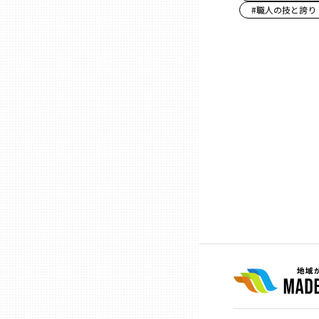
#
職人の技と誇り
石川
福井
山梨
長野
岐阜
静岡
愛知