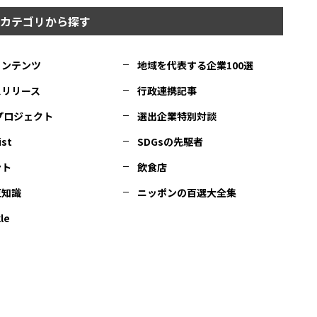
カテゴリから探す
コンテンツ
地域を代表する企業100選
スリリース
行政連携記事
Cプロジェクト
選出企業特別対談
ist
SDGsの先駆者
ント
飲食店
豆知識
ニッポンの百選大全集
le