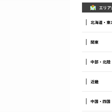
エリア
三重
北海道・東
滋賀
関東
京都
大阪市
中部・北陸
北摂
近畿
堺・泉州
中国・四国
河内