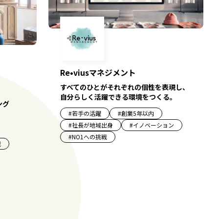
Re•viusマネジメント
すべてのひとがそれぞれの個性を表現し、
自分らしく活躍できる環境をつくる。
ング
#
若手の活躍
#
創業5年以内
#
社長が地域出身
#
イノベーション
#
NO1への挑戦
戦