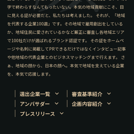
字で終わらすなんてもったいない。本気の地域貢献にこそ、目
長野エリア
岐阜エリア
に見える証が必要だと、私たちは考えました。 それが、「地域
静岡エリア
愛知エリア
を代表する企業100選」です。その地域で雇用創出をしている
三重エリア
滋賀エリア
か、地域住民に愛されているかなど厳正に審査し各地域エリア
京都エリア
大阪市エリア
で100社だけが選ばれるブランド認証です。 その証をホームペ
北摂エリア
堺・泉州エリア
ージや名刺に掲載してPRできるだけではなくインタビュー記事
河内エリア
兵庫エリア
や他地域の代表企業とのビジネスマッチングまで行えます。 さ
奈良エリア
和歌山エリア
ぁ、地域の顔から、日本の顔へ。本気で地域を支えている企業
鳥取エリア
島根エリア
を、本気で応援します。
岡山エリア
広島エリア
山口エリア
徳島エリア
選出企業一覧
審査基準紹介
香川エリア
愛媛エリア
アンバサダー
企画内容紹介
高知エリア
福岡エリア
プレスリリース
佐賀エリア
長崎エリア
熊本エリア
大分エリア