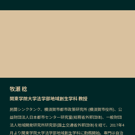
牧瀬 稔
関東学院大学法学部地域創生学科 教授
民間シンクタンク、横須賀市都市政策研究所 (横須賀市役所)、公
益財団法人日本都市センター研究室(総務省外郭団体)、一般財団
法人地域開発研究所研究部(国土交通省外郭団体)を経て、2017年4
月より関東学院大学法学部地域創生学科に勤務開始。専門は自治