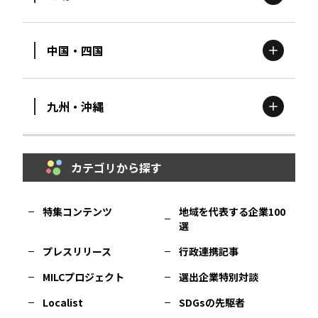
新潟
エリア
栃木
エリア
岩手
エリア
中国・四国
滋賀
エリア
富山
エリア
群馬
エリア
宮城
エリア
九州・沖縄
鳥取
エリア
京都
エリア
石川
エリア
埼玉
エリア
秋田
エリア
カテゴリから探す
福岡
エリア
島根
エリア
大阪市
エリア
福井
エリア
千葉
エリア
山形
エリア
特集コンテンツ
地域を代表する企業100
選
佐賀
エリア
岡山
エリア
北摂
エリア
長野
エリア
東京23区
エリア
福島
エリア
プレスリリース
行政連携記事
MILCプロジェクト
選出企業特別対談
長崎
エリア
広島
エリア
堺・泉州
エリア
岐阜
エリア
多摩
エリア
Localist
SDGsの先駆者