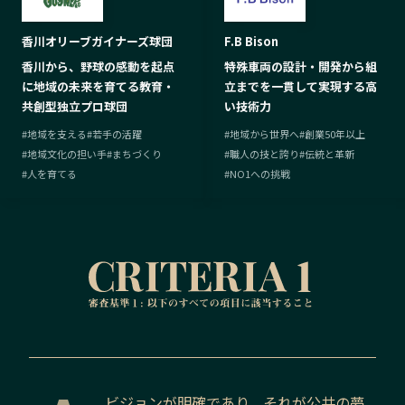
香川オリーブガイナーズ球団
F.B Bison
香川から、野球の感動を起点
特殊車両の設計・開発から組
に地域の未来を育てる教育・
立までを一貫して実現する高
共創型独立プロ球団
い技術力
#
地域を支える
#
若手の活躍
#
地域から世界へ
#
創業50年以上
#
地域文化の担い手
#
まちづくり
#
職人の技と誇り
#
伝統と革新
#
人を育てる
#
NO1への挑戦
ビジョンが明確であり、それが公共の夢