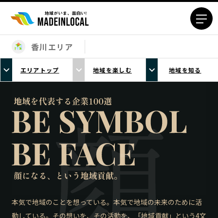
香川エリア
エリアから探す
エリアトップ
地域を楽しむ
地域を知る
北海道エリア
青森エリア
岩手エリア
宮城エリア
秋田エリア
山形エリア
福島エリア
茨城エリア
栃木エリア
群馬エリア
埼玉エリア
千葉エリア
東京23区エリア
多摩エリア
神奈川エリア
新潟エリア
富山エリア
石川エリア
本気で地域のことを想っている。本気で地域の未来のために活
動している。その想いを、その活動を、「地域貢献」という4文
福井エリア
山梨エリア