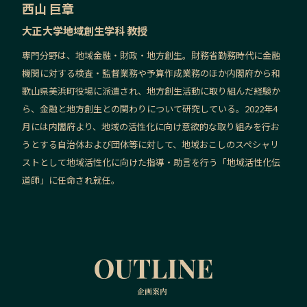
西山 巨章
大正大学地域創生学科 教授
専門分野は、地域金融・財政・地方創生。財務省勤務時代に金融
機関に対する検査・監督業務や予算作成業務のほか内閣府から和
歌山県美浜町役場に派遣され、地方創生活動に取り組んだ経験か
ら、金融と地方創生との関わりについて研究している。2022年4
月には内閣府より、地域の活性化に向け意欲的な取り組みを行お
うとする自治体および団体等に対して、地域おこしのスペシャリ
ストとして地域活性化に向けた指導・助言を行う「地域活性化伝
道師」に任命され就任。