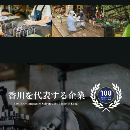
宮崎エリア
鹿児島エリア
沖縄エリア
カテゴリから探す
特集コンテンツ
地域を代表する 企業100選
プレスリリース
行政連携記事
MILCプロジェクト
選出企業特別対談
Localist
SDGsの先駆者
イベント
飲食店
地域豆知識
ニッポンの百選大全集
Sporkle
「人」から探す