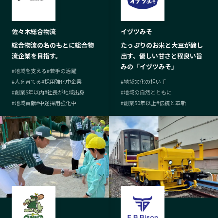
佐々木総合物流
イヅツみそ
総合物流の名のもとに総合物
たっぷりのお米と大豆が醸し
流企業を目指す。
出す、優しい甘さと程良い旨
みの「イヅツみそ」
#
地域を支える
#
若手の活躍
#
人を育てる
#
採用強化中企業
#
地域文化の担い手
#
創業5年以内
#
社長が地域出身
#
地域の自然とともに
#
地域貢献
#
中途採用強化中
#
創業50年以上
#
伝統と革新