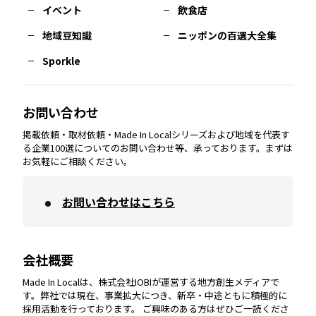
イベント
飲食店
熊本
エリア
山口
エリア
河内
エリア
静岡
エリア
神奈川
エリア
地域豆知識
ニッポンの百選大全集
Sporkle
大分
エリア
徳島
エリア
兵庫
エリア
愛知
エリア
山梨
エリア
お問い合わせ
掲載依頼・取材依頼・Made In Localシリーズおよび地域を代表す
宮崎
エリア
香川
エリア
奈良
エリア
三重
エリア
る企業100選についてのお問い合わせ等、承っております。まずは
お気軽にご相談ください。
お問い合わせはこちら
鹿児島
エリア
愛媛
エリア
和歌山
エリア
会社概要
沖縄
エリア
高知
エリア
Made In Localは、株式会社IOBIが運営する地方創生メディアで
す。弊社では現在、事業拡大につき、新卒・中途ともに積極的に
採用活動を行っております。 ご興味のある方はぜひご一読くださ