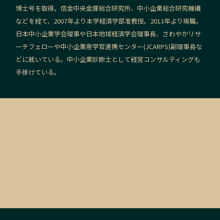
博士号を取得。信金中央金庫総合研究所、中小企業総合研究機構
などを経て、2007年より本学経済学部准教授。2013年より現職。
日本中小企業学会理事や日本地域経済学会理事長、さわやかリサ
ーチフェローや中小企業産学官連携センター(JCARPS)副理事長な
どに就いている。中小企業診断士として経営コンサルティングも
手掛けている。