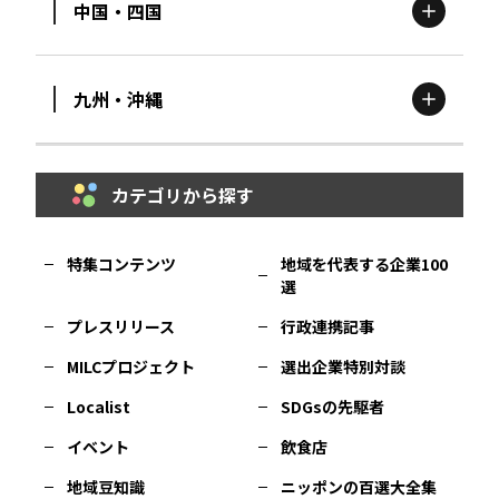
中国・四国
滋賀
エリア
富山
エリア
群馬
エリア
宮城
エリア
九州・沖縄
鳥取
エリア
京都
エリア
石川
エリア
埼玉
エリア
秋田
エリア
カテゴリから探す
福岡
エリア
島根
エリア
大阪市
エリア
福井
エリア
千葉
エリア
山形
エリア
特集コンテンツ
地域を代表する企業100
選
佐賀
エリア
岡山
エリア
北摂
エリア
長野
エリア
東京23区
エリア
福島
エリア
プレスリリース
行政連携記事
MILCプロジェクト
選出企業特別対談
長崎
エリア
広島
エリア
堺・泉州
エリア
岐阜
エリア
多摩
エリア
Localist
SDGsの先駆者
イベント
飲食店
熊本
エリア
山口
エリア
河内
エリア
静岡
エリア
神奈川
エリア
地域豆知識
ニッポンの百選大全集