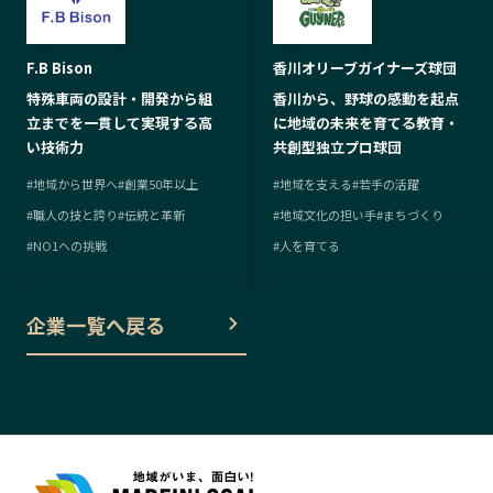
F.B Bison
香川オリーブガイナーズ球団
特殊車両の設計・開発から組
香川から、野球の感動を起点
立までを一貫して実現する高
に地域の未来を育てる教育・
い技術力
共創型独立プロ球団
#
地域から世界へ
#
創業50年以上
#
地域を支える
#
若手の活躍
#
職人の技と誇り
#
伝統と革新
#
地域文化の担い手
#
まちづくり
#
NO1への挑戦
#
人を育てる
企業一覧へ戻る