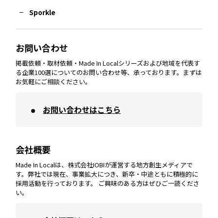
Sporkle
大分
エリア
徳島
エリア
兵庫
エリア
愛知
エリア
山梨
エリア
お問い合わせ
掲載依頼・取材依頼・Made In Localシリーズおよび地域を代表す
宮崎
エリア
香川
エリア
奈良
エリア
三重
エリア
る企業100選についてのお問い合わせ等、承っております。まずは
お気軽にご相談ください。
お問い合わせはこちら
鹿児島
エリア
愛媛
エリア
和歌山
エリア
会社概要
沖縄
エリア
高知
エリア
Made In Localは、株式会社IOBIが運営する地方創生メディアで
す。弊社では現在、事業拡大につき、新卒・中途ともに積極的に
採用活動を行っております。 ご興味のある方はぜひご一読くださ
い。