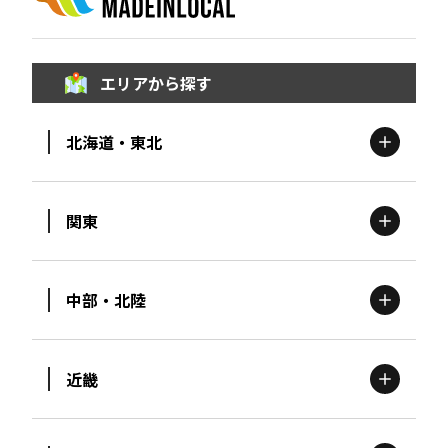
エリアから探す
北海道・東北
関東
北海道
エリア
中部・北陸
茨城
エリア
青森
エリア
近畿
新潟
エリア
栃木
エリア
岩手
エリア