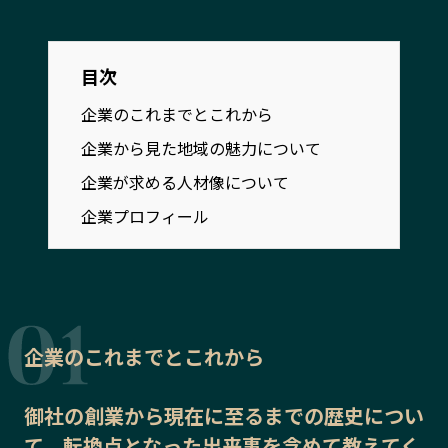
宮崎エリア
鹿児島エリア
沖縄エリア
目次
企業のこれまでとこれから
カテゴリから探す
企業から見た地域の魅力について
特集コンテンツ
地域を代表する 企業100選
企業が求める人材像について
プレスリリース
行政連携記事
企業プロフィール
MILCプロジェクト
選出企業特別対談
Localist
SDGsの先駆者
イベント
飲食店
地域豆知識
ニッポンの百選大全集
企業のこれまでとこれから
Sporkle
御社の
創業から現在に至るまでの歴史
につい
「人」から探す
て、転換点となった出来事を含めて教えてく