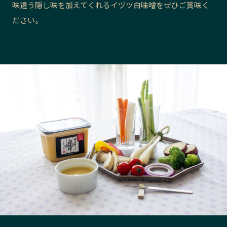
味違う隠し味を加えてくれるイヅツ白味噌をぜひご賞味く
長野エリア
岐阜エリア
ださい。
静岡エリア
愛知エリア
三重エリア
滋賀エリア
京都エリア
大阪市エリア
北摂エリア
堺・泉州エリア
河内エリア
兵庫エリア
奈良エリア
和歌山エリア
鳥取エリア
島根エリア
岡山エリア
広島エリア
山口エリア
徳島エリア
香川エリア
愛媛エリア
高知エリア
福岡エリア
佐賀エリア
長崎エリア
熊本エリア
大分エリア