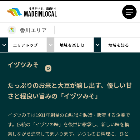
香川エリア
エリアから探す
エリアトップ
地域を楽しむ
地域を知る
北海道エリア
青森エリア
岩手エリア
宮城エリア
イヅツみそ
秋田エリア
山形エリア
福島エリア
茨城エリア
たっぷりのお米と大豆が醸し出す、優しい甘
栃木エリア
群馬エリア
さと程良い旨みの「イヅツみそ」
埼玉エリア
千葉エリア
東京23区エリア
多摩エリア
イヅツみそは1931年創業の白味噌を製造・販売する企業で
神奈川エリア
新潟エリア
す。伝統の「イヅツの味」を後世に継承し、新しい味を模
富山エリア
石川エリア
索しながら追求してまいります。いつものお料理に、ひと
福井エリア
山梨エリア