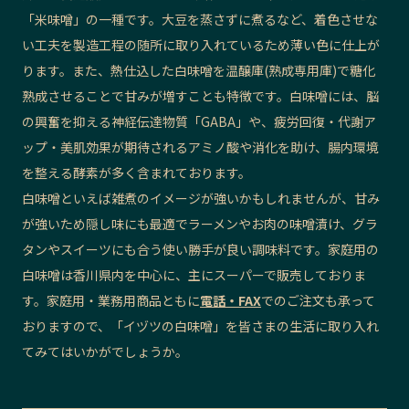
「米味噌」の一種です。大豆を蒸さずに煮るなど、着色させな
い工夫を製造工程の随所に取り入れているため薄い色に仕上が
ります。また、熱仕込した白味噌を温醸庫(熟成専用庫)で糖化
熟成させることで甘みが増すことも特徴です。白味噌には、脳
の興奮を抑える神経伝達物質「GABA」や、疲労回復・代謝ア
ップ・美肌効果が期待されるアミノ酸や消化を助け、腸内環境
を整える酵素が多く含まれております。
白味噌といえば雑煮のイメージが強いかもしれませんが、甘み
が強いため隠し味にも最適でラーメンやお肉の味噌漬け、グラ
タンやスイーツにも合う使い勝手が良い調味料です。家庭用の
白味噌は香川県内を中心に、主にスーパーで販売しておりま
す。家庭用・業務用商品ともに
電話・FAX
でのご注文も承って
おりますので、「イヅツの白味噌」を皆さまの生活に取り入れ
てみてはいかがでしょうか。