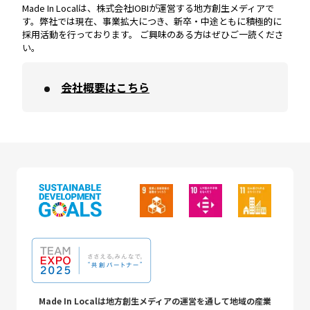
Made In Localは、株式会社IOBIが運営する地方創生メディアで
す。弊社では現在、事業拡大につき、新卒・中途ともに積極的に
採用活動を行っております。 ご興味のある方はぜひご一読くださ
い。
会社概要はこちら
Made In Localは地方創生メディアの運営を通して地域の産業