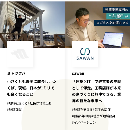
長野エリア
岐阜エリア
静岡エリア
愛知エリア
三重エリア
滋賀エリア
京都エリア
大阪市エリア
北摂エリア
堺・泉州エリア
河内エリア
兵庫エリア
奈良エリア
和歌山エリア
鳥取エリア
島根エリア
ミトツクバ
sawan
岡山エリア
広島エリア
小さくとも着実に成長し、つ
「建築×IT」で経営者の左腕
くば、茨城、日本が1ミリで
として伴走。工務店様が本来
山口エリア
徳島エリア
も良くなること
の家づくりに熱中できる、業
香川エリア
愛媛エリア
界の新たな未来へ
#
地域を支える
#
社長が地域出身
高知エリア
福岡エリア
#
地域貢献
#
地域を支える
#
若手の活躍
佐賀エリア
長崎エリア
#
創業5年以内
#
社長が地域出身
#
イノベーション
熊本エリア
大分エリア