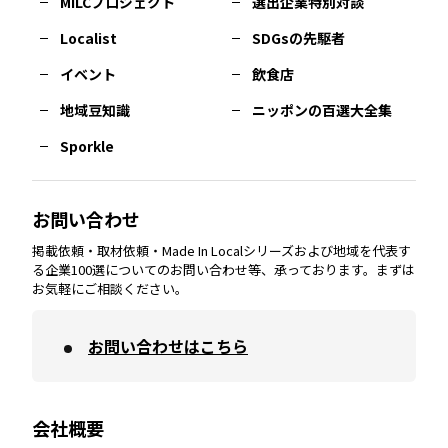
MILCプロジェクト
選出企業特別対談
長崎
エリア
広島
エリア
堺・泉州
エリア
岐阜
エリア
多摩
エリア
Localist
SDGsの先駆者
イベント
飲食店
熊本
エリア
山口
エリア
河内
エリア
静岡
エリア
神奈川
エリア
地域豆知識
ニッポンの百選大全集
Sporkle
大分
エリア
徳島
エリア
兵庫
エリア
愛知
エリア
山梨
エリア
お問い合わせ
掲載依頼・取材依頼・Made In Localシリーズおよび地域を代表す
宮崎
エリア
香川
エリア
奈良
エリア
三重
エリア
る企業100選についてのお問い合わせ等、承っております。まずは
お気軽にご相談ください。
お問い合わせはこちら
鹿児島
エリア
愛媛
エリア
和歌山
エリア
会社概要
沖縄
エリア
高知
エリア