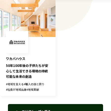
宮崎エリア
鹿児島エリア
沖縄エリア
カテゴリから探す
特集コンテンツ
地域を代表する 企業100選
プレスリリース
行政連携記事
MILCプロジェクト
選出企業特別対談
ワカバハウス
Localist
SDGsの先駆者
50年100年後の子供たちが安
心して生活できる環境の持続
イベント
飲食店
可能な未来の創造
地域豆知識
ニッポンの百選大全集
#
地域を支える
#
職人の技と誇り
Sporkle
#
社長が地域出身
#
地域貢献
「人」から探す