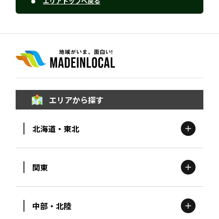
エリアトップへ戻る
記事ライター
アンバサダー
お問い合わせ
会社概要
エリアから探す
北海道・東北
関東
北海道
エリア
中部・北陸
茨城
エリア
青森
エリア