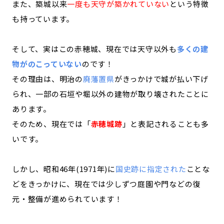
また、築城以来
一度も天守が築かれていない
という特徴
も持っています。
そして、実はこの赤穂城、現在では天守以外も
多くの建
物がのこっていない
のです！
その理由は、明治の
廃藩置県
がきっかけで城が払い下げ
られ、一部の石垣や堀以外の建物が取り壊されたことに
あります。
そのため、現在では「
赤穂城跡
」と表記されることも多
いです。
しかし、昭和46年(1971年)に
国史跡に指定された
ことな
どをきっかけに、現在では少しずつ庭園や門などの復
元・整備が進められています！