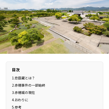
長野エリア
岐阜エリア
静岡エリア
愛知エリア
三重エリア
滋賀エリア
京都エリア
大阪市エリア
北摂エリア
堺・泉州エリア
河内エリア
兵庫エリア
奈良エリア
和歌山エリア
鳥取エリア
島根エリア
岡山エリア
広島エリア
目次
山口エリア
徳島エリア
1
.
忠臣蔵とは？
香川エリア
愛媛エリア
2
.
赤穂事件の一部始終
高知エリア
福岡エリア
3
.
赤穂城の現在
佐賀エリア
長崎エリア
4
.
おわりに
熊本エリア
大分エリア
5
.
参考