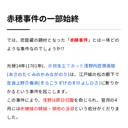
赤穂事件の一部始終
では、忠臣蔵の題材となった「
赤穂事件
」とは一体どの
ような事件なのでしょうか⁉
元禄14年(1701年)、
赤穂藩主であった
浅野内匠頭長矩
(あさのたくみのかみながのり)
は、江戸城の松の廊下で
吉良上野介義央(きらこうずけのすけよしひさ)
に斬りか
かるという事件を起こします。
この事件により、
浅野は即日切腹
を命じられ、翌月の4
月には
赤穂城の開城・領地の没収
という処分がくだりま
した。