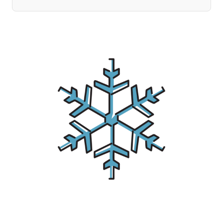
宮崎エリア
鹿児島エリア
沖縄エリア
カテゴリから探す
特集コンテンツ
地域を代表する 企業100選
プレスリリース
行政連携記事
MILCプロジェクト
選出企業特別対談
Localist
SDGsの先駆者
イベント
飲食店
地域豆知識
ニッポンの百選大全集
Sporkle
「人」から探す