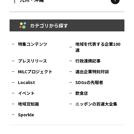
鳥取
エリア
京都
エリア
石川
エリア
埼玉
エリア
秋田
エリア
カテゴリから探す
福岡
エリア
島根
エリア
大阪市
エリア
福井
エリア
千葉
エリア
山形
エリア
特集コンテンツ
地域を代表する企業100
選
佐賀
エリア
岡山
エリア
北摂
エリア
長野
エリア
東京23区
エリア
福島
エリア
プレスリリース
行政連携記事
MILCプロジェクト
選出企業特別対談
長崎
エリア
広島
エリア
堺・泉州
エリア
岐阜
エリア
多摩
エリア
Localist
SDGsの先駆者
イベント
飲食店
熊本
エリア
山口
エリア
河内
エリア
静岡
エリア
神奈川
エリア
地域豆知識
ニッポンの百選大全集
Sporkle
大分
エリア
徳島
エリア
兵庫
エリア
愛知
エリア
山梨
エリア