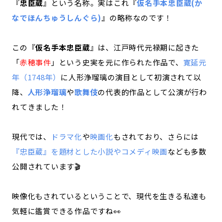
『
忠臣蔵
』という名称。実はこれ『
仮名手本忠臣蔵(か
なでほんちゅうしんぐら)
』の略称なのです！
この『
仮名手本忠臣蔵
』は、江戸時代元禄期に起きた
「
赤穂事件
」という史実を元に作られた作品で、
寛延元
年（1748年）
に人形浄瑠璃の演目として初演されて以
降、
人形浄瑠璃
や
歌舞伎
の代表的作品として公演が行わ
れてきました！
現代では、
ドラマ化
や
映画化
もされており、さらには
『忠臣蔵』を題材とした小説やコメディ映画
なども多数
公開されています🎬
映像化もされているということで、現代を生きる私達も
気軽に鑑賞できる作品ですね👀