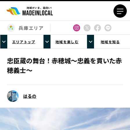
兵庫エリア
エリアから探す
エリアトップ
地域を楽しむ
地域を知る
北海道エリア
青森エリア
岩手エリア
宮城エリア
忠臣蔵の舞台！赤穂城～忠義を貫いた赤
秋田エリア
山形エリア
穂義士～
福島エリア
茨城エリア
栃木エリア
群馬エリア
埼玉エリア
千葉エリア
はるの
東京23区エリア
多摩エリア
神奈川エリア
新潟エリア
富山エリア
石川エリア
福井エリア
山梨エリア