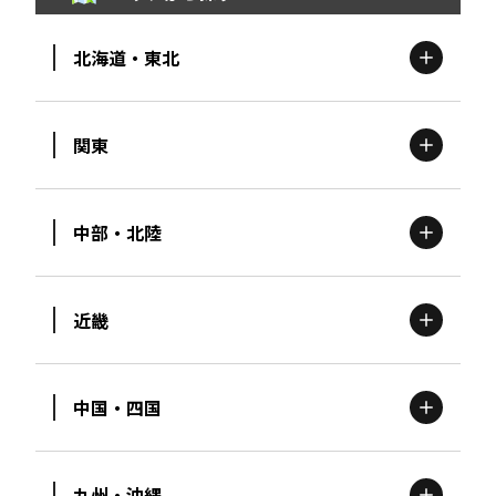
北海道・東北
関東
北海道
エリア
中部・北陸
茨城
エリア
青森
エリア
近畿
新潟
エリア
栃木
エリア
岩手
エリア
中国・四国
滋賀
エリア
富山
エリア
群馬
エリア
宮城
エリア
九州・沖縄