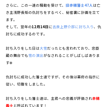
さらに、この一連の騒動を受けて、
旧赤穂藩士47人
は亡
き主浅野長矩の仇討ちをするべく、秘密裏に計画を立て
ます。
そして、翌年の
12月14日
に
吉良上野介邸に討ち入り
、仇
討ちに成功するのです。
討ち入りをした日は
大雪
だったとも言われており、忠臣
蔵の舞台でも
雪の演出
がなされることがしばしばありま
す❄️
仇討ちに成功した藩士達ですが、その後は幕府の指示に
従い、切腹をしました。
討ち入りをした藩士達は、主君への忠義が評価され
赤穂
義士
と呼ばれています！