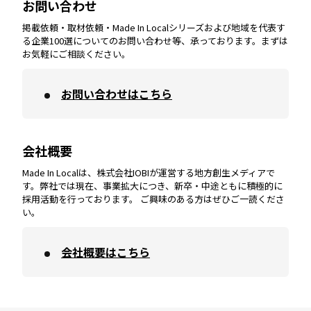
お問い合わせ
掲載依頼・取材依頼・Made In Localシリーズおよび地域を代表す
宮崎
エリア
香川
エリア
奈良
エリア
三重
エリア
る企業100選についてのお問い合わせ等、承っております。まずは
お気軽にご相談ください。
お問い合わせはこちら
鹿児島
エリア
愛媛
エリア
和歌山
エリア
会社概要
沖縄
エリア
高知
エリア
Made In Localは、株式会社IOBIが運営する地方創生メディアで
す。弊社では現在、事業拡大につき、新卒・中途ともに積極的に
採用活動を行っております。 ご興味のある方はぜひご一読くださ
い。
会社概要はこちら