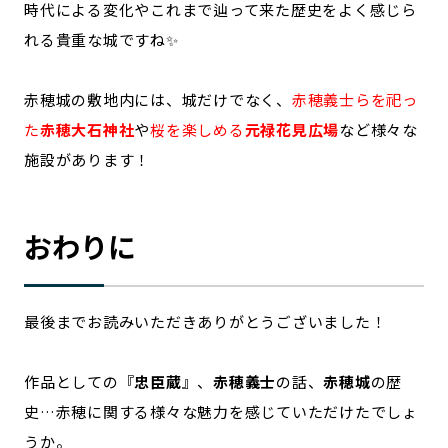
時代による変化やこれまで辿って来た歴史をよく感じら
れる貴重な城ですね✨
赤穂城の敷地内には、城だけでなく、
赤穂義士らを祀っ
た
赤穂大石神社
や
桜を楽しめる
元禄花見広場
など様々な
施設があります！
おわりに
最後までお読みいただきありがとうございました！
作品としての『
忠臣蔵
』、
赤穂義士
の話、
赤穂城
の歴
史…赤穂に関する様々な魅力を感じていただけたでしょ
うか。