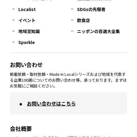
長崎
エリア
広島
エリア
堺・泉州
エリア
岐阜
エリア
多摩
エリア
Localist
SDGsの先駆者
イベント
飲食店
熊本
エリア
山口
エリア
河内
エリア
静岡
エリア
神奈川
エリア
地域豆知識
ニッポンの百選大全集
Sporkle
大分
エリア
徳島
エリア
兵庫
エリア
愛知
エリア
山梨
エリア
お問い合わせ
掲載依頼・取材依頼・Made In Localシリーズおよび地域を代表す
宮崎
エリア
香川
エリア
奈良
エリア
三重
エリア
る企業100選についてのお問い合わせ等、承っております。まずは
お気軽にご相談ください。
お問い合わせはこちら
鹿児島
エリア
愛媛
エリア
和歌山
エリア
会社概要
沖縄
エリア
高知
エリア