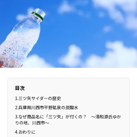
長野エリア
岐阜エリア
静岡エリア
愛知エリア
三重エリア
滋賀エリア
京都エリア
大阪市エリア
北摂エリア
堺・泉州エリア
河内エリア
兵庫エリア
奈良エリア
和歌山エリア
鳥取エリア
島根エリア
岡山エリア
広島エリア
目次
山口エリア
徳島エリア
1
.
三ツ矢サイダーの歴史
香川エリア
愛媛エリア
2
.
兵庫県川西市平野鉱泉の炭酸水
高知エリア
福岡エリア
3
.
なぜ商品名に「三ツ矢」が付くの？ ～清和源氏ゆか
佐賀エリア
長崎エリア
りの地、川西市～
熊本エリア
大分エリア
4
.
おわりに