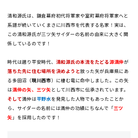
清和源氏は、鎌倉幕府初代将軍家や室町幕府将軍家へと
系譜が続いていくまさに川西市を代表する名家！実は、
この清和源氏が三ツ矢サイダーの名前の由来に大きく関
係しているのです！
時代は遡り平安時代、
清和源氏の本流をたどる
源満仲
が
落ちた先に住む場所を決めようと
放った矢が兵庫県にあ
る多田沼（
現川西市
）に棲む竜に命中しました。この矢
は
満仲の矢、三ツ矢
として川西市に伝承されています。
そして
満仲は
平野水
を発見した人物でもあったことか
ら、サイダーの名前には満仲の功績にちなんで「
三ツ
矢
」を採用したのです！