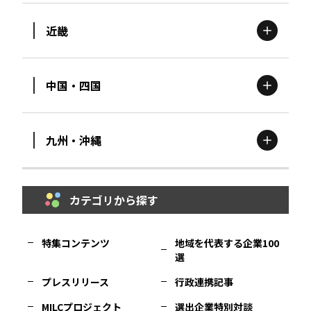
近畿
新潟
エリア
栃木
エリア
岩手
エリア
中国・四国
滋賀
エリア
富山
エリア
群馬
エリア
宮城
エリア
九州・沖縄
鳥取
エリア
京都
エリア
石川
エリア
埼玉
エリア
秋田
エリア
カテゴリから探す
福岡
エリア
島根
エリア
大阪市
エリア
福井
エリア
千葉
エリア
山形
エリア
特集コンテンツ
地域を代表する企業100
選
佐賀
エリア
岡山
エリア
北摂
エリア
長野
エリア
東京23区
エリア
福島
エリア
プレスリリース
行政連携記事
MILCプロジェクト
選出企業特別対談