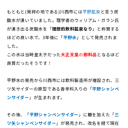
もともと(発祥の地である)川西市には
平野鉱泉
と言う炭
酸水が湧いていました。理学者のウィリアム・ガラン氏
が湧き出る炭酸水を「
理想的飲料鉱泉なり
」と称賛する
ほどの良い水で、3年後に「
平野水
」として発売されま
した。
この水は当時皇太子だった
大正天皇
の
御料品
となるほど
良質だったそうです！
平野水の発売から川西市には飲料製造所が増設され、三
ツ矢サイダーの原型である香辛料入りの「
平野シャンペ
ンサイダー
」が生まれます。
その後、「
平野シャンペンサイダー
」に糖を加えた「
三
ツ矢シャンペンサイダー
」が発売され、改名を経て現在