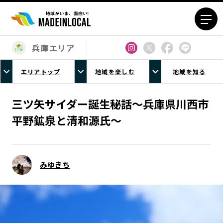
兵庫エリア
エリアから探す
エリアトップ
地域を楽しむ
地域を知る
北海道エリア
青森エリア
岩手エリア
宮城エリア
三ツ矢サイダー誕生秘話～兵庫県川西市
秋田エリア
山形エリア
平野鉱泉と清和源氏～
福島エリア
茨城エリア
栃木エリア
群馬エリア
埼玉エリア
千葉エリア
みゆきち
東京23区エリア
多摩エリア
神奈川エリア
新潟エリア
富山エリア
石川エリア
福井エリア
山梨エリア