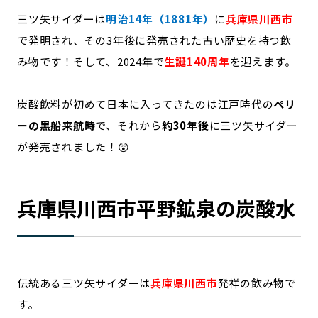
三ツ矢サイダーは
明治14年（1881年）
に
兵庫県川西市
で発明され、その3年後に発売された古い歴史を持つ飲
み物です！そして、2024年で
生誕140周年
を迎えます。
炭酸飲料が初めて日本に入ってきたのは江戸時代の
ペリ
ーの黒船来航時
で、それから
約30年後
に三ツ矢サイダー
が発売されました！😲
兵庫県川西市平野鉱泉の炭酸水
伝統ある三ツ矢サイダーは
兵庫県川西市
発祥の飲み物で
す。