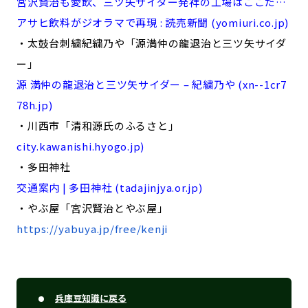
宮沢賢治も愛飲、三ツ矢サイダー発祥の工場はここだ…
アサヒ飲料がジオラマで再現 : 読売新聞 (yomiuri.co.jp)
・太鼓台刺繍紀繍乃や「源満仲の龍退治と三ツ矢サイダ
ー」
源 満仲の龍退治と三ツ矢サイダー – 紀繍乃や (xn--1cr7
78h.jp)
・川西市「清和源氏のふるさと」
city.kawanishi.hyogo.jp)
・多田神社
交通案内 | 多田神社 (tadajinjya.or.jp)
・やぶ屋「宮沢賢治とやぶ屋」
https://yabuya.jp/free/kenji
兵庫豆知識に戻る