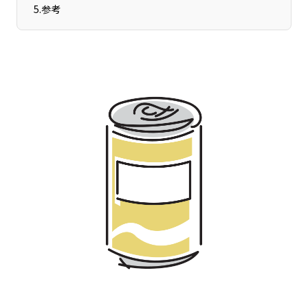
宮崎エリア
鹿児島エリア
5
.
参考
沖縄エリア
カテゴリから探す
特集コンテンツ
地域を代表する 企業100選
プレスリリース
行政連携記事
MILCプロジェクト
選出企業特別対談
Localist
SDGsの先駆者
イベント
飲食店
地域豆知識
ニッポンの百選大全集
Sporkle
「人」から探す