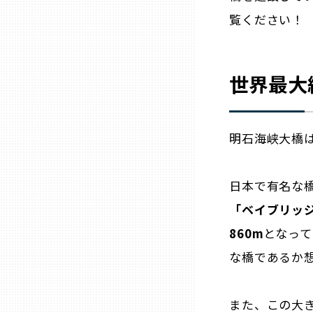
覧ください！
三重
滋賀
世界最大
京都
明石海峡大橋
大阪市
日本で有名な
北摂
「ベイブリッ
860m
となっ
堺・泉州
な橋であるか
河内
また、この大