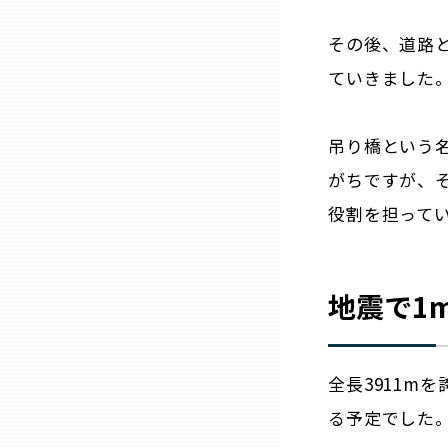
その後、道路
熊本
ていきました
大分
吊り橋という
がちですが、
宮崎
役割を担って
鹿児島
地震で1
沖縄
全長3911m
る予定でした