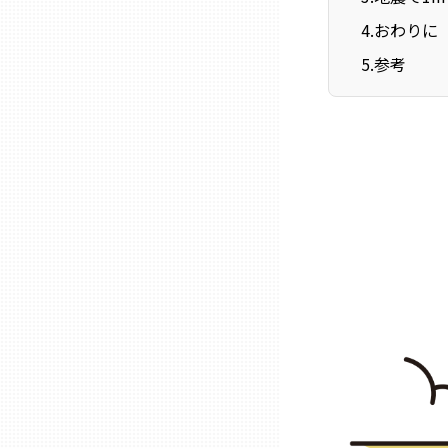
ニッポンの百選大全集
群馬
4
.
おわりに
Sporkle
5
.
参考
埼玉
千葉
東京23区
多摩地域
神奈川
新潟
富山