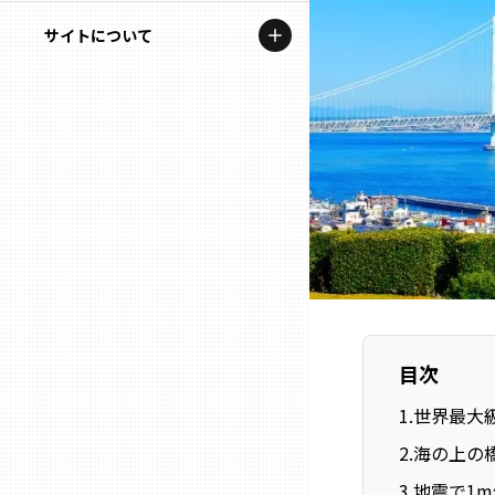
地域を代表する企業100選
記事ライター
サイトについて
岩手
プレスリリース
アンバサダー
私たちの理念
宮城
行政連携記事
お問い合わせ
MILCプロジェクト
秋田
運営会社情報
選出企業特別対談
山形
Localist
SDGsの先駆者
福島
イベント
目次
茨城
飲食店
1
.
世界最大
栃木
2
.
海の上の
地域豆知識
3
.
地震で1