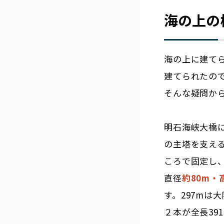
山口
海の上の
徳島
海の上に建て
香川
建てられたの
そんな疑問か
愛媛
明石海峡大橋
高知
の主塔を支え
福岡
ころで固定し
直径
約80m・
佐賀
す。297mは
２本が全長39
長崎