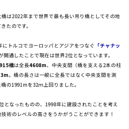
橋は2022年まで世界で最も長い吊り橋としてその地
てきたのです。
2年にトルコでヨーロッパとアジアをつなぐ
「チャナッ
が開通したことで現在は世界2位となっています。
915橋
は全長
4608m
、中央支間（橋を支える2本の柱
23m
。橋の長さは一般に全長ではなく中央支間を測
橋の1991mを32ｍ上回りました。
位となったものの、1998年に建設されたことを考え
設技術のレベルの高さをうかがうことができます！