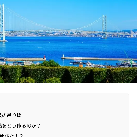
級の吊り橋
橋をどう作るのか？
m伸びた！？