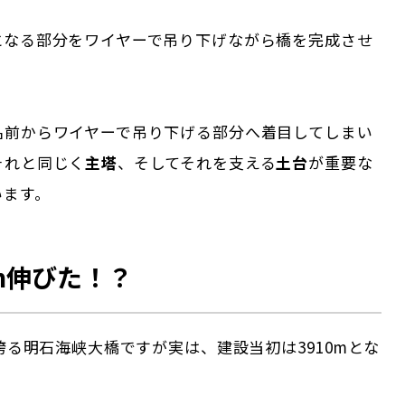
となる部分をワイヤーで吊り下げながら橋を完成させ
。
名前からワイヤーで吊り下げる部分へ着目してしまい
それと同じく
主塔
、そしてそれを支える
土台
が重要な
います。
m伸びた！？
を誇る明石海峡大橋ですが実は、建設当初は3910mとな
。