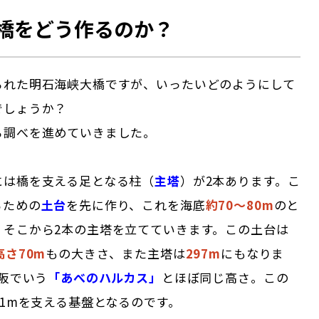
橋をどう作るのか？
られた明石海峡大橋ですが、いったいどのようにして
でしょうか？
ら調べを進めていきました。
には橋を支える足となる柱（
主塔
）が2本あります。こ
るための
土台
を先に作り、これを海底
約70〜80m
のと
、そこから2本の主塔を立てていきます。この土台は
高さ70m
もの大きさ、また主塔は
297m
にもなりま
大阪でいう
「あべのハルカス」
とほぼ同じ高さ。この
11mを支える基盤となるのです。