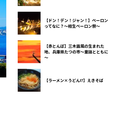
【ドン！デン！ジャン！】ペーロン
ってなに？～相生ペーロン祭～
【赤とんぼ】三木露風の生まれた
地、兵庫県たつの市～童謡とともに
～
【ラーメン×うどん!?】えきそば