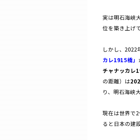
兵庫
実は明石海峡大
位を築き上げ
奈良
和歌山
しかし、202
カレ1915橋」
鳥取
チャナッカレ1
の距離）は
20
島根
り、明石海峡大
岡山
現在は世界で2
ると日本の建
広島