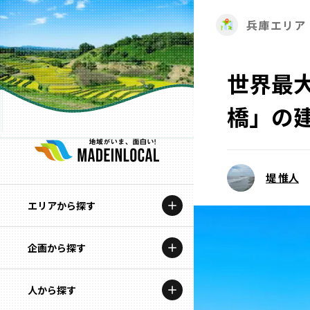
兵庫エリア
世界最
橋」の
堤 惟人
エリアから探す
企画から探す
北海道
特集コンテンツ
人から探す
青森