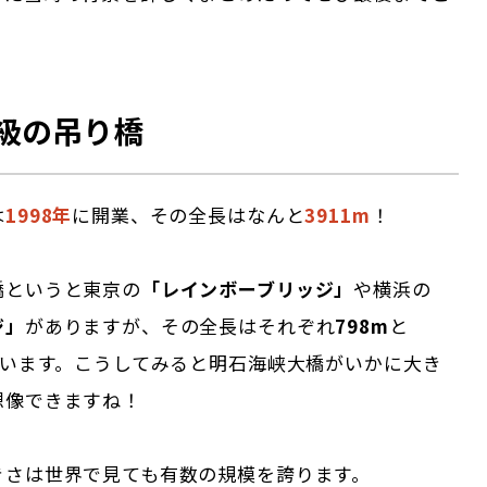
級の吊り橋
は
1998年
に開業、その全長はなんと
3911m
！
橋というと東京の
「レインボーブリッジ」
や横浜の
ジ」
がありますが、その全長はそれぞれ
798m
と
ています。こうしてみると明石海峡大橋がいかに大き
想像できますね！
きさは世界で見ても有数の規模を誇ります。