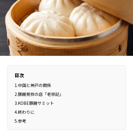
長野エリア
岐阜エリア
静岡エリア
愛知エリア
三重エリア
滋賀エリア
京都エリア
大阪市エリア
北摂エリア
堺・泉州エリア
河内エリア
兵庫エリア
奈良エリア
和歌山エリア
鳥取エリア
島根エリア
目次
岡山エリア
広島エリア
1
.
中国と神戸の関係
山口エリア
徳島エリア
2
.
豚饅発祥の店「老祥記」
香川エリア
愛媛エリア
3
.
KOBE豚饅サミット
高知エリア
福岡エリア
4
.
終わりに
佐賀エリア
長崎エリア
5
.
参考
熊本エリア
大分エリア