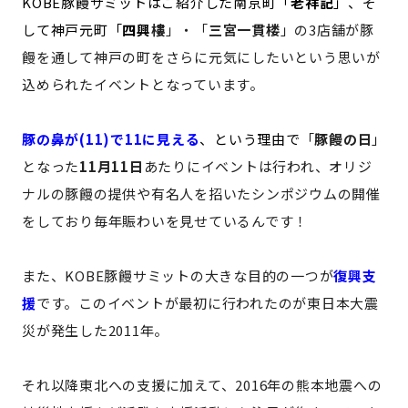
KOBE豚饅サミットはご紹介した南京町「
老祥記
」、そ
して神戸元町「
四興
樓
」・「
三宮一貫楼
」の3店舗が豚
饅を通して神戸の町をさらに元気にしたいという思いが
込められたイベントとなっています。
豚の鼻が(11)で11に見える
、という理由で
「
豚饅の日
」
となった
11月11日
あたりにイベントは行われ、オリジ
ナルの豚饅の提供や有名人を招いたシンポジウムの開催
をしており毎年賑わいを見せているんです！
また、KOBE豚饅サミットの大きな目的の一つが
復興支
援
です。このイベントが最初に行われたのが東日本大震
災が発生した2011年。
それ以降東北への支援に加えて、2016年の熊本地震への