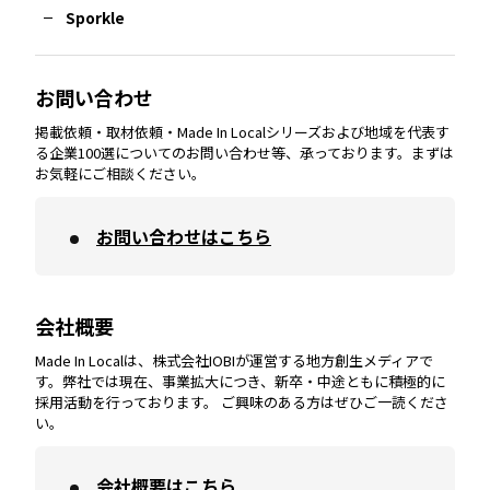
Sporkle
大分
エリア
徳島
エリア
兵庫
エリア
愛知
エリア
山梨
エリア
お問い合わせ
掲載依頼・取材依頼・Made In Localシリーズおよび地域を代表す
宮崎
エリア
香川
エリア
奈良
エリア
三重
エリア
る企業100選についてのお問い合わせ等、承っております。まずは
お気軽にご相談ください。
お問い合わせはこちら
鹿児島
エリア
愛媛
エリア
和歌山
エリア
会社概要
沖縄
エリア
高知
エリア
Made In Localは、株式会社IOBIが運営する地方創生メディアで
す。弊社では現在、事業拡大につき、新卒・中途ともに積極的に
採用活動を行っております。 ご興味のある方はぜひご一読くださ
い。
会社概要はこちら