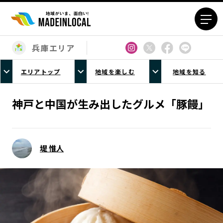
兵庫エリア
エリアから探す
エリアトップ
地域を楽しむ
地域を知る
北海道エリア
青森エリア
岩手エリア
宮城エリア
神戸と中国が生み出したグルメ「豚饅」
秋田エリア
山形エリア
福島エリア
茨城エリア
栃木エリア
群馬エリア
堤 惟人
埼玉エリア
千葉エリア
東京23区エリア
多摩エリア
神奈川エリア
新潟エリア
富山エリア
石川エリア
福井エリア
山梨エリア