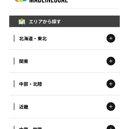
エリアから探す
北海道・東北
関東
北海道
エリア
中部・北陸
茨城
エリア
青森
エリア
近畿
新潟
エリア
栃木
エリア
岩手
エリア