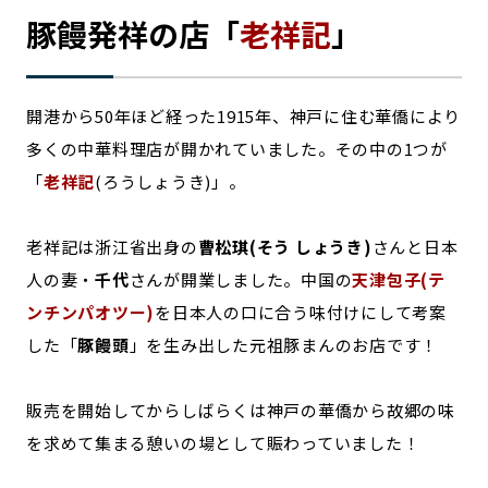
豚饅発祥の店「
老祥記
」
開港から50年ほど経った1915年、神戸に住む華僑により
多くの中華料理店が開かれていました。その中の1つが
「
老祥記
(ろうしょうき)」。
老祥記は浙江省出身の
曹松琪(そう しょうき)
さんと日本
人の妻・
千代
さんが開業しました。中国の
天津包子(テ
ンチンパオツー)
を日本人の口に合う味付けにして考案
した「
豚饅頭
」を生み出した元祖豚まんのお店です！
販売を開始してからしばらくは神戸の華僑から故郷の味
を求めて集まる憩いの場として賑わっていました！