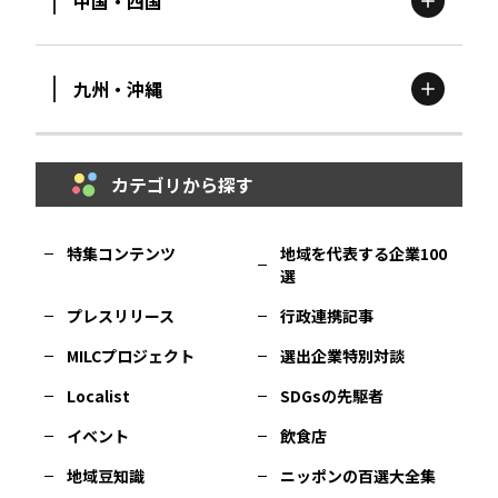
中国・四国
滋賀
エリア
富山
エリア
群馬
エリア
宮城
エリア
九州・沖縄
鳥取
エリア
京都
エリア
石川
エリア
埼玉
エリア
秋田
エリア
カテゴリから探す
福岡
エリア
島根
エリア
大阪市
エリア
福井
エリア
千葉
エリア
山形
エリア
特集コンテンツ
地域を代表する企業100
選
佐賀
エリア
岡山
エリア
北摂
エリア
長野
エリア
東京23区
エリア
福島
エリア
プレスリリース
行政連携記事
MILCプロジェクト
選出企業特別対談
長崎
エリア
広島
エリア
堺・泉州
エリア
岐阜
エリア
多摩
エリア
Localist
SDGsの先駆者
イベント
飲食店
熊本
エリア
山口
エリア
河内
エリア
静岡
エリア
神奈川
エリア
地域豆知識
ニッポンの百選大全集