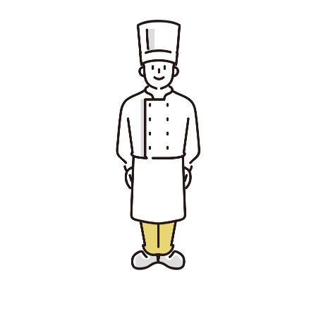
宮崎エリア
鹿児島エリア
沖縄エリア
カテゴリから探す
特集コンテンツ
地域を代表する 企業100選
プレスリリース
行政連携記事
MILCプロジェクト
選出企業特別対談
Localist
SDGsの先駆者
イベント
飲食店
地域豆知識
ニッポンの百選大全集
Sporkle
「人」から探す