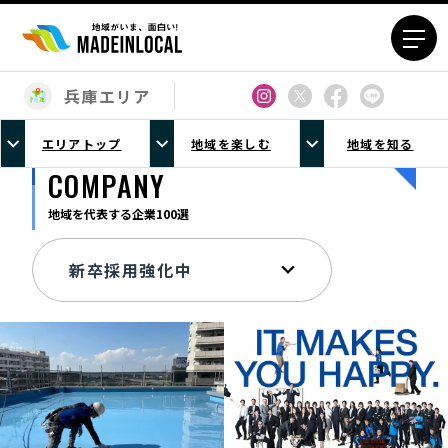
兵庫エリア
エリアから探す
エリアトップ
地域を楽しむ
地域を知る
北海道エリア
青森エリア
COMPANY
岩手エリア
宮城エリア
地域を代表する企業100選
秋田エリア
山形エリア
福島エリア
茨城エリア
栃木エリア
群馬エリア
埼玉エリア
千葉エリア
東京23区エリア
多摩エリア
神奈川エリア
新潟エリア
富山エリア
石川エリア
福井エリア
山梨エリア