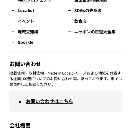
長崎
エリア
広島
エリア
堺・泉州
エリア
岐阜
エリア
多摩
エリア
Localist
SDGsの先駆者
イベント
飲食店
熊本
エリア
山口
エリア
河内
エリア
静岡
エリア
神奈川
エリア
地域豆知識
ニッポンの百選大全集
Sporkle
大分
エリア
徳島
エリア
兵庫
エリア
愛知
エリア
山梨
エリア
お問い合わせ
掲載依頼・取材依頼・Made In Localシリーズおよび地域を代表す
宮崎
エリア
香川
エリア
奈良
エリア
三重
エリア
る企業100選についてのお問い合わせ等、承っております。まずは
お気軽にご相談ください。
お問い合わせはこちら
鹿児島
エリア
愛媛
エリア
和歌山
エリア
会社概要
沖縄
エリア
高知
エリア