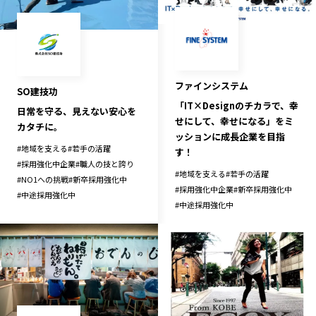
長野エリア
岐阜エリア
静岡エリア
愛知エリア
三重エリア
滋賀エリア
京都エリア
大阪市エリア
ファインシステム
SO建技功
「IT×Designのチカラで、幸
北摂エリア
堺・泉州エリア
日常を守る、見えない安心を
せにして、幸せになる」をミ
カタチに。
河内エリア
兵庫エリア
ッションに成長企業を目指
#
地域を支える
奈良エリア
#
若手の活躍
和歌山エリア
す！
#
採用強化中企業
#
職人の技と誇り
鳥取エリア
島根エリア
#
地域を支える
#
若手の活躍
#
NO1への挑戦
#
新卒採用強化中
#
採用強化中企業
#
新卒採用強化中
岡山エリア
広島エリア
#
中途採用強化中
#
中途採用強化中
山口エリア
徳島エリア
香川エリア
愛媛エリア
高知エリア
福岡エリア
佐賀エリア
長崎エリア
熊本エリア
大分エリア