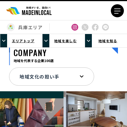
兵庫エリア
エリアから探す
エリアトップ
地域を楽しむ
地域を知る
北海道エリア
青森エリア
COMPANY
岩手エリア
宮城エリア
地域を代表する企業100選
秋田エリア
山形エリア
福島エリア
茨城エリア
栃木エリア
群馬エリア
埼玉エリア
千葉エリア
東京23区エリア
多摩エリア
神奈川エリア
新潟エリア
富山エリア
石川エリア
福井エリア
山梨エリア