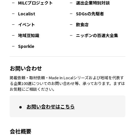
MILCプロジェクト
選出企業特別対談
長崎
エリア
広島
エリア
堺・泉州
エリア
岐阜
エリア
多摩
エリア
Localist
SDGsの先駆者
イベント
飲食店
熊本
エリア
山口
エリア
河内
エリア
静岡
エリア
神奈川
エリア
地域豆知識
ニッポンの百選大全集
Sporkle
大分
エリア
徳島
エリア
兵庫
エリア
愛知
エリア
山梨
エリア
お問い合わせ
掲載依頼・取材依頼・Made In Localシリーズおよび地域を代表す
宮崎
エリア
香川
エリア
奈良
エリア
三重
エリア
る企業100選についてのお問い合わせ等、承っております。まずは
お気軽にご相談ください。
お問い合わせはこちら
鹿児島
エリア
愛媛
エリア
和歌山
エリア
会社概要
沖縄
エリア
高知
エリア