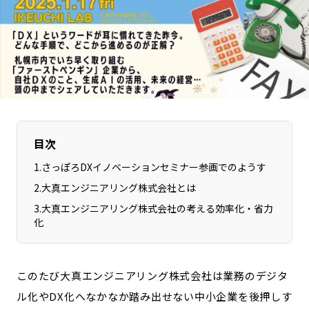
長野エリア
岐阜エリア
静岡エリア
愛知エリア
三重エリア
滋賀エリア
京都エリア
大阪市エリア
北摂エリア
堺・泉州エリア
河内エリア
兵庫エリア
目次
奈良エリア
和歌山エリア
1
.
さっぽろDXイノベーションセミナー参画でのようす
鳥取エリア
島根エリア
2
.
大真エンジニアリング株式会社とは
岡山エリア
広島エリア
3
.
大真エンジニアリング株式会社の考える効率化・省力
山口エリア
徳島エリア
化
香川エリア
愛媛エリア
高知エリア
福岡エリア
佐賀エリア
長崎エリア
このたび大真エンジニアリング株式会社は業務のデジタ
熊本エリア
大分エリア
ル化やDX化へなかなか踏み出せない中小企業を後押しす