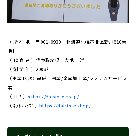
（ 所 在 地 ）〒001-0930 北海道札幌市北区新川810番
地1
（ 代 表 者 ）代表取締役 大地 一洋
（ 創 業 年 ）2003年
（事業 内容）設備工事業/金属加工業/システムサービス
業
（ H P ）
https://daisin-e.co.jp/
（ ﾈｯﾄｼｮｯﾌﾟ）
https://daisin-e.shop/