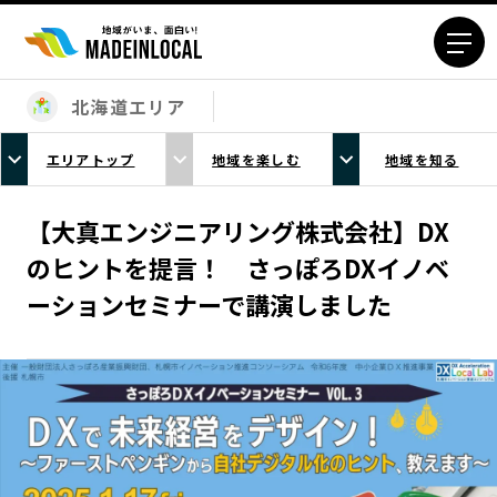
北海道エリア
エリアから探す
エリアトップ
地域を楽しむ
地域を知る
北海道エリア
青森エリア
岩手エリア
宮城エリア
【大真エンジニアリング株式会社】DX
秋田エリア
山形エリア
のヒントを提言！ さっぽろDXイノベ
福島エリア
茨城エリア
ーションセミナーで講演しました
栃木エリア
群馬エリア
埼玉エリア
千葉エリア
東京23区エリア
多摩エリア
神奈川エリア
新潟エリア
富山エリア
石川エリア
福井エリア
山梨エリア