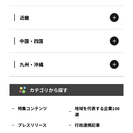
茨城
エリア
青森
エリア
近畿
新潟
エリア
栃木
エリア
岩手
エリア
中国・四国
滋賀
エリア
富山
エリア
群馬
エリア
宮城
エリア
九州・沖縄
鳥取
エリア
京都
エリア
石川
エリア
埼玉
エリア
秋田
エリア
カテゴリから探す
福岡
エリア
島根
エリア
大阪市
エリア
福井
エリア
千葉
エリア
山形
エリア
特集コンテンツ
地域を代表する企業100
選
佐賀
エリア
岡山
エリア
北摂
エリア
長野
エリア
東京23区
エリア
福島
エリア
プレスリリース
行政連携記事