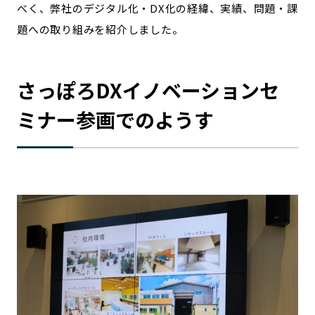
べく、弊社のデジタル化・DX化の経緯、実績、問題・課
宮崎エリア
鹿児島エリア
題への取り組みを紹介しました。
沖縄エリア
さっぽろDXイノベーションセ
カテゴリから探す
ミナー参画でのようす
特集コンテンツ
地域を代表する 企業100選
プレスリリース
行政連携記事
MILCプロジェクト
選出企業特別対談
Localist
SDGsの先駆者
イベント
飲食店
地域豆知識
ニッポンの百選大全集
Sporkle
「人」から探す