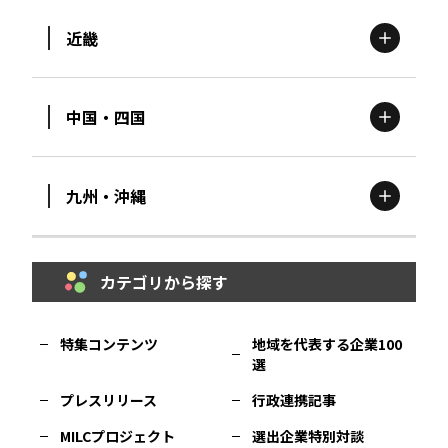
近畿
新潟
エリア
栃木
エリア
岩手
エリア
中国・四国
滋賀
エリア
富山
エリア
群馬
エリア
宮城
エリア
九州・沖縄
鳥取
エリア
京都
エリア
石川
エリア
埼玉
エリア
秋田
エリア
カテゴリから探す
福岡
エリア
島根
エリア
大阪市
エリア
福井
エリア
千葉
エリア
山形
エリア
特集コンテンツ
地域を代表する企業100
選
佐賀
エリア
岡山
エリア
北摂
エリア
長野
エリア
東京23区
エリア
福島
エリア
プレスリリース
行政連携記事
MILCプロジェクト
選出企業特別対談