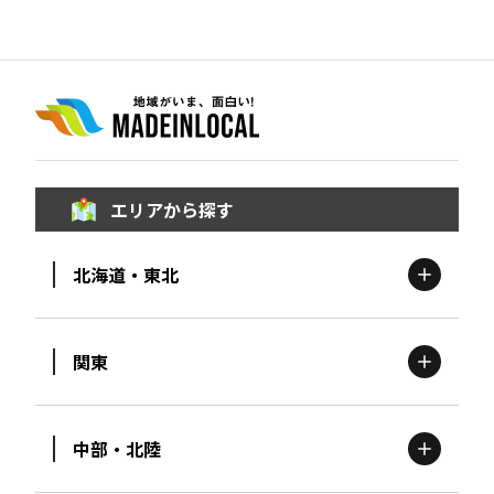
エリアから探す
北海道・東北
関東
北海道
エリア
中部・北陸
茨城
エリア
青森
エリア