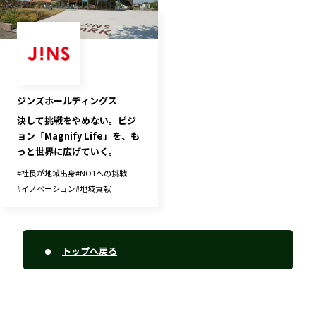
記事ライター
アンバサダー
お問い合わせ
会社概要
ジンズホールディングス
決して挑戦をやめない。ビジ
ョン「Magnify Life」を、も
っと世界に広げていく。
#
社長が地域出身
#
NO1への挑戦
#
イノベーション
#
地域貢献
トップへ戻る