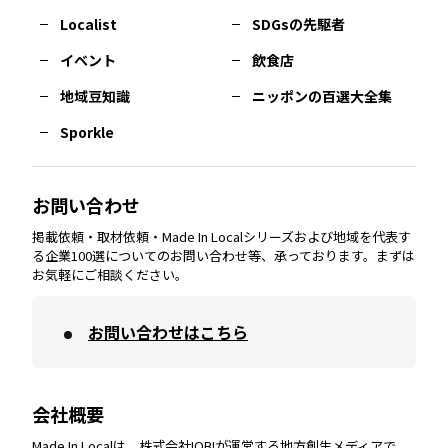
長崎
エリア
広島
エリア
堺・泉州
エリア
岐阜
エリア
多摩
エリア
Localist
SDGsの先駆者
イベント
飲食店
熊本
エリア
山口
エリア
河内
エリア
静岡
エリア
神奈川
エリア
地域豆知識
ニッポンの百選大全集
Sporkle
大分
エリア
徳島
エリア
兵庫
エリア
愛知
エリア
山梨
エリア
お問い合わせ
掲載依頼・取材依頼・Made In Localシリーズおよび地域を代表す
宮崎
エリア
香川
エリア
奈良
エリア
三重
エリア
る企業100選についてのお問い合わせ等、承っております。まずは
お気軽にご相談ください。
お問い合わせはこちら
鹿児島
エリア
愛媛
エリア
和歌山
エリア
会社概要
沖縄
エリア
高知
エリア
Made In Localは、株式会社IOBIが運営する地方創生メディアで