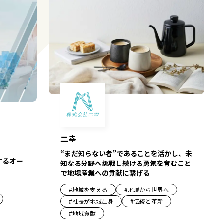
二幸
“まだ知らない者”であることを活かし、未
するオー
知なる分野へ挑戦し続ける勇気を育むこと
で地場産業への貢献に繋げる
#
地域を支える
#
地域から世界へ
#
社長が地域出身
#
伝統と革新
#
地域貢献