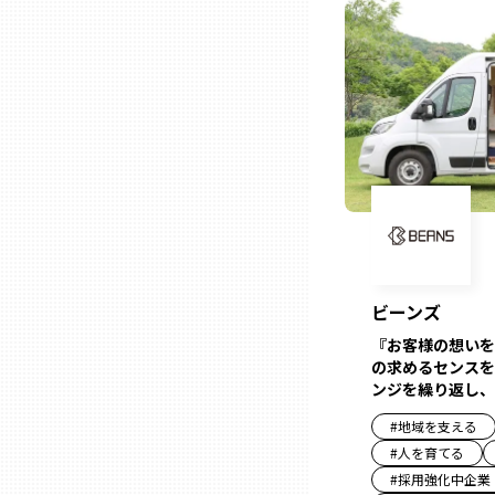
ニッポンの百選大全集
群馬
Sporkle
埼玉
千葉
東京23区
多摩地域
ビーンズ
『お客様の想いを
神奈川
の求めるセンスを
ンジを繰り返し、
新潟
#
地域を支える
#
人を育てる
#
採用強化中企業
富山