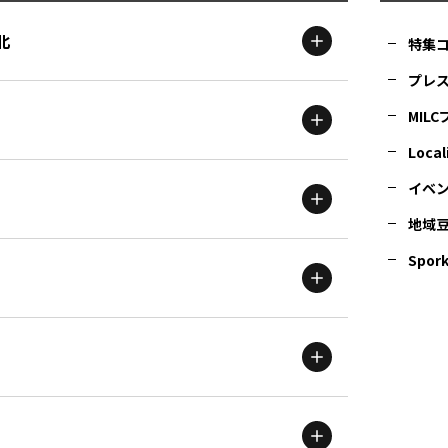
北
特集
プレ
MIL
北海道
エリア
Local
イベ
地域
茨城
エリア
青森
エリア
Spork
新潟
エリア
栃木
エリア
岩手
エリア
滋賀
エリア
富山
エリア
群馬
エリア
宮城
エリア