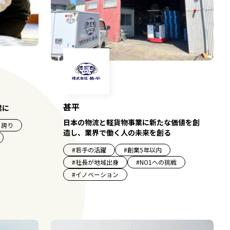
甚平
業に
日本の物流と軽貨物事業に新たな価値を創
と誇り
造し、業界で働く人の未来を創る
#
若手の活躍
#
創業5年以内
#
社長が地域出身
#
NO1への挑戦
#
イノベーション