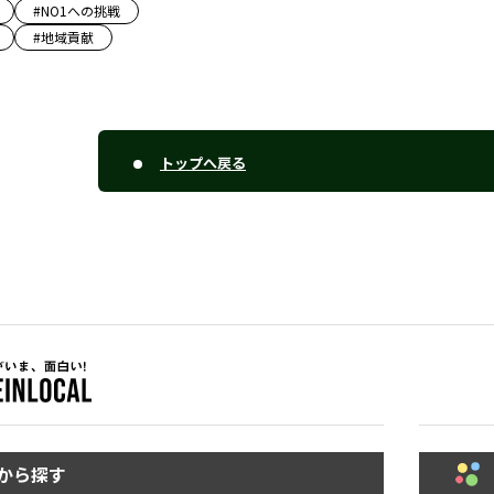
#
NO1への挑戦
#
地域貢献
トップへ戻る
から探す