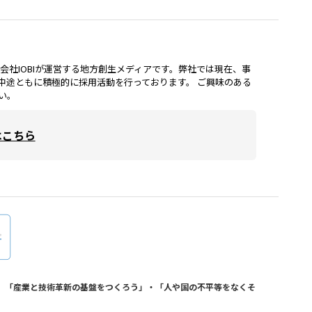
lは、株式会社IOBIが運営する地方創生メディアです。弊社では現在、事
中途ともに積極的に採用活動を行っております。 ご興味のある
い。
はこちら
おり、「産業と技術革新の基盤をつくろう」・「人や国の不平等をなくそ