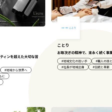
ことり
お取次ぎの精神で、末永く続く事
ティンを超えた大切な習
#
地域文化の担い手
#
職人の技
#
社長が地域出身
#
伝統と革新
#
地域から世界へ
もに