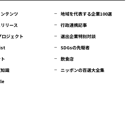
コンテンツ
地域を代表する企業100選
スリリース
行政連携記事
Cプロジェクト
選出企業特別対談
ist
SDGsの先駆者
ント
飲食店
豆知識
ニッポンの百選大全集
le