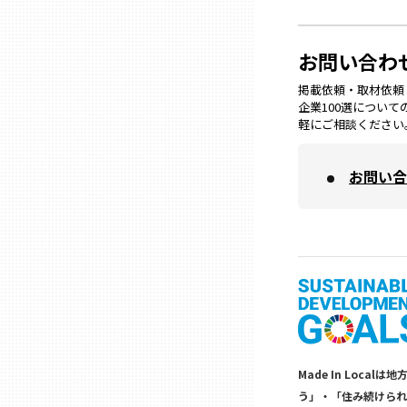
兵庫
お問い合わ
奈良
掲載依頼・取材依頼・M
企業100選につい
軽にご相談ください
和歌山
お問い合
鳥取
島根
岡山
広島
Made In Lo
う」・「住み続けられ