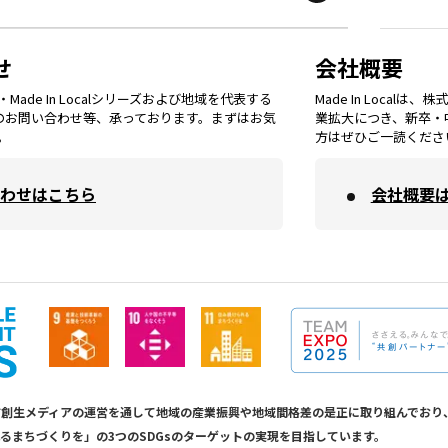
鳥取
エリア
京都
エリア
石川
エリア
埼玉
エリア
秋田
エリア
せ
会社概要
福岡
エリア
ade In Localシリーズおよび地域を代表する
Made In Loca
島根
エリア
大阪市
エリア
てのお問い合わせ等、承っております。まずはお気
業拡大につき、新卒・
福井
エリア
千葉
エリア
。
方はぜひご一読くださ
山形
エリア
佐賀
エリア
岡山
エリア
わせはこちら
会社概要
北摂
エリア
長野
エリア
東京23区
エリア
福島
エリア
長崎
エリア
広島
エリア
堺・泉州
エリア
岐阜
エリア
多摩
エリア
熊本
エリア
山口
エリア
河内
エリア
静岡
エリア
神奈川
エリア
calは地方創生メディアの運営を通して地域の産業振興や地域間格差の是正に取り組んで
るまちづくりを」の3つのSDGsのターゲットの実現を目指しています。
大分
エリア