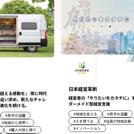
日本経営革新
超える感動を』 常に時代
経営者の「やりたいをカタチに」
追い求め、新たなチャレ
ダーメイド型経営支援
進化を続ける。
#
地域を支える
#
若手の活躍
#
若手の活躍
#
人を育てる
#
社長が地域出身
#
地域から世界へ
#
イノベーション
#
職人の技と誇り