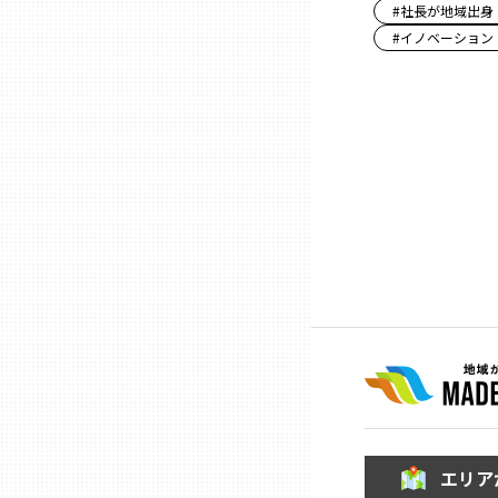
#
社長が地域出身
#
イノベーション
石川
福井
山梨
長野
岐阜
静岡
エリア
愛知