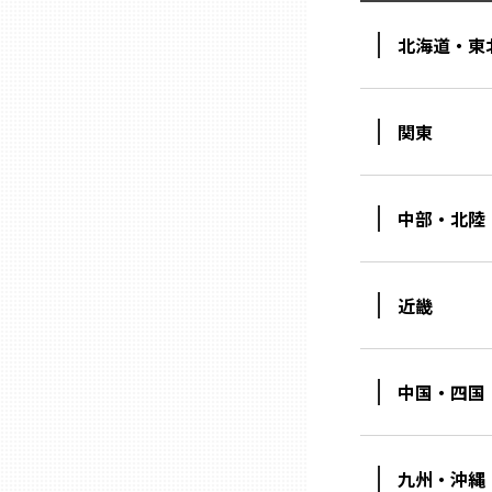
北海道・東
三重
滋賀
関東
京都
中部・北陸
大阪市
近畿
北摂
堺・泉州
中国・四国
河内
九州・沖縄