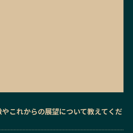
徴
や
これからの展望
について教えてくだ