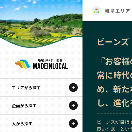
岐阜エリア
ビーンズ
『お客様
常に時代
め、新た
エリアから探す
し、進化
企画から探す
北海道
特集コンテンツ
ビーンズが目指
人から探す
青森
良いなあ」とい