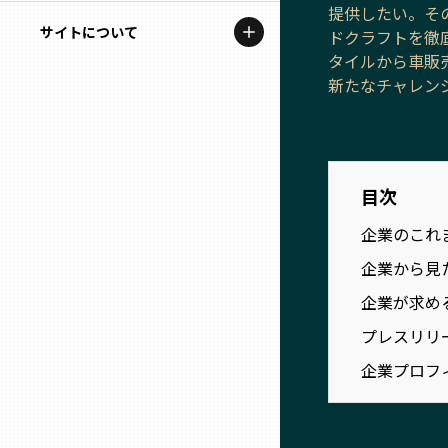
地域を代表する企業100選
提供したい。そ
記事ライター
サイトについて
岩手
ドクラフトを徹
プレスリリース
タイルから車販
アンバサダー
新たなチャレン
私たちの理念
宮城
行政連携記事
お問い合わせ
MILCプロジェクト
秋田
運営会社情報
選出企業特別対談
目次
山形
企業のこれ
Localist
企業から見
SDGsの先駆者
福島
企業が求め
イベント
プレスリリ
茨城
飲食店
企業プロフ
栃木
地域豆知識