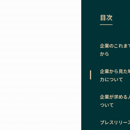
ニッポンの百選大全集
群馬
目次
Sporkle
埼玉
千葉
企業のこれま
から
東京23区
企業から見た
多摩地域
力について
神奈川
企業が求める
ついて
新潟
プレスリリー
富山