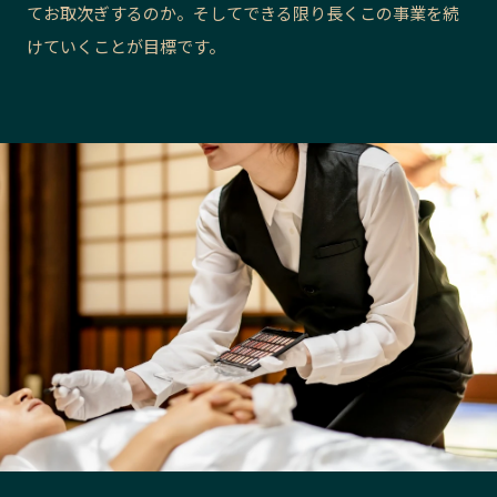
てお取次ぎするのか。そしてできる限り長くこの事業を続
長野エリア
岐阜エリア
けていくことが目標です。
静岡エリア
愛知エリア
三重エリア
滋賀エリア
京都エリア
大阪市エリア
北摂エリア
堺・泉州エリア
河内エリア
兵庫エリア
奈良エリア
和歌山エリア
鳥取エリア
島根エリア
岡山エリア
広島エリア
山口エリア
徳島エリア
香川エリア
愛媛エリア
高知エリア
福岡エリア
佐賀エリア
長崎エリア
熊本エリア
大分エリア