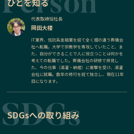
ひとを知る
代表取締役社長
岡田大楼
IT業界、信託系金融業を経て全く畑の違う葬儀会
社へ転職。大学で宗教学を専攻していたこと、ま
た、自分ができることで人に役立つことは何かを
考えての転職でした。葬儀会社の研修で拝見し
た、今の仕事（湯灌・納棺）に衝撃を受け、湯灌
会社に就職。数年の修行を経て独立し、現在11年
目になります。
SDGsへの取り組み