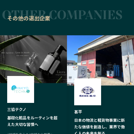
その他の選出企業
三協テクノ
甚平
基礎化粧品をルーティンを超
日本の物流と軽貨物事業に新
えた大切な習慣へ
たな価値を創造し、業界で働
く人の未来を創る