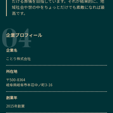
だける葬儀を目指しています。それが結果的に、地
域社会や世の中をちょっとだけでも素敵になれば最
高です。
企業プロフィール
企業名
ことり株式会社
所在地
〒
500-8364
岐阜県岐阜市本荘中ノ町3-16
創業年
2015
年創業