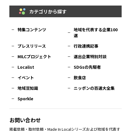
カテゴリから探す
福岡
エリア
島根
エリア
大阪市
エリア
福井
エリア
千葉
エリア
山形
エリア
特集コンテンツ
地域を代表する企業100
選
佐賀
エリア
岡山
エリア
北摂
エリア
長野
エリア
東京23区
エリア
福島
エリア
プレスリリース
行政連携記事
MILCプロジェクト
選出企業特別対談
長崎
エリア
広島
エリア
堺・泉州
エリア
岐阜
エリア
多摩
エリア
Localist
SDGsの先駆者
イベント
飲食店
熊本
エリア
山口
エリア
河内
エリア
静岡
エリア
神奈川
エリア
地域豆知識
ニッポンの百選大全集
Sporkle
大分
エリア
徳島
エリア
兵庫
エリア
愛知
エリア
山梨
エリア
お問い合わせ
掲載依頼・取材依頼・Made In Localシリーズおよび地域を代表す