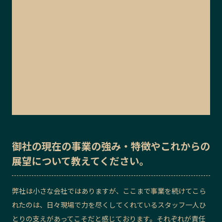
御社の
現在の事業の強み・特徴
や
これからの
展望
について教えてください。
弊社は小さな会社ではありますが、ここまで事業を続けてこら
れたのは、日々現場で力を尽くしてくれているスタッフ一人ひ
とりの支えがあってこそだと感じております。それぞれが責任