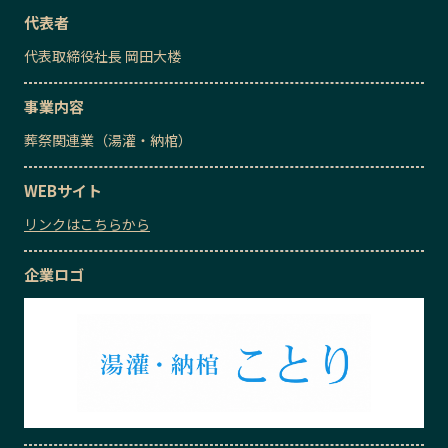
代表者
代表取締役社長
岡田大楼
事業内容
葬祭関連業（湯灌・納棺）
WEBサイト
リンクはこちらから
企業ロゴ