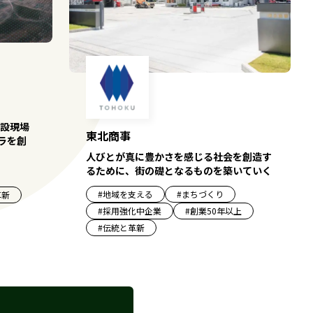
建設現場
東北商事
ラを創
人びとが真に豊かさを感じる社会を創造す
るために、街の礎となるものを築いていく
#
地域を支える
#
まちづくり
革新
#
採用強化中企業
#
創業50年以上
#
伝統と革新