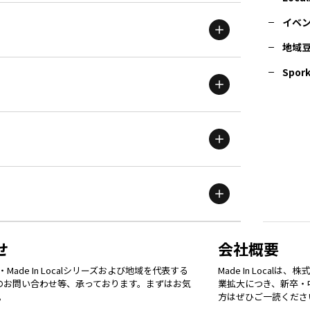
イベ
地域
茨城
エリア
青森
エリア
Spork
新潟
エリア
栃木
エリア
岩手
エリア
滋賀
エリア
富山
エリア
群馬
エリア
宮城
エリア
鳥取
エリア
京都
エリア
石川
エリア
埼玉
エリア
秋田
エリア
せ
会社概要
福岡
エリア
ade In Localシリーズおよび地域を代表する
Made In Loca
島根
エリア
大阪市
エリア
てのお問い合わせ等、承っております。まずはお気
業拡大につき、新卒・
福井
エリア
千葉
エリア
。
方はぜひご一読くださ
山形
エリア