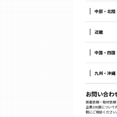
中部・北陸
石川
近畿
福井
山梨
中国・四国
長野
九州・沖縄
岐阜
お問い合わ
静岡
掲載依頼・取材依頼・M
企業100選につい
軽にご相談ください
愛知