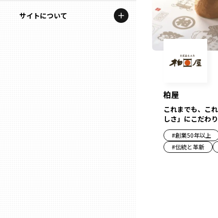
地域を代表する企業100選
記事ライター
サイトについて
岩手
プレスリリース
アンバサダー
私たちの理念
宮城
行政連携記事
お問い合わせ
MILCプロジェクト
秋田
運営会社情報
選出企業特別対談
柏屋
山形
これまでも、これ
Localist
しさ」にこだわり
SDGsの先駆者
#
創業50年以上
福島
#
伝統と革新
イベント
茨城
飲食店
栃木
地域豆知識