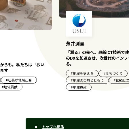
薄井測量
「測る」の先へ。最新ICT技術で
のDXを加速させ、次世代のインフ
る。
からも。私たちは「おい
ます
#
地域を支える
#
まちづくり
#
社長が地域出身
#
地域の自然とともに
#
伝統と
#
地域貢献
#
地域貢献
トップへ戻る