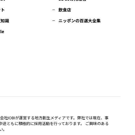
ント
飲食店
豆知識
ニッポンの百選大全集
le
lは、株式会社IOBIが運営する地方創生メディアです。弊社では現在、事
中途ともに積極的に採用活動を行っております。 ご興味のある
い。