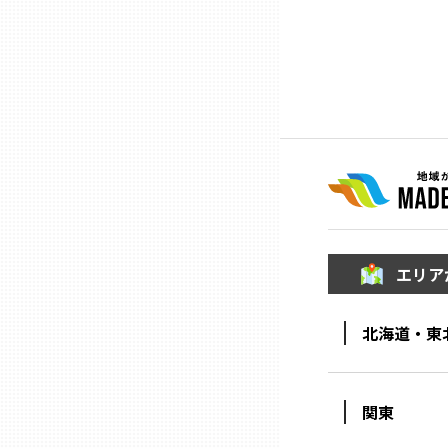
ニッポンの百選大全集
群馬
Sporkle
埼玉
千葉
東京23区
多摩地域
エリア
神奈川
北海道・東
新潟
関東
富山