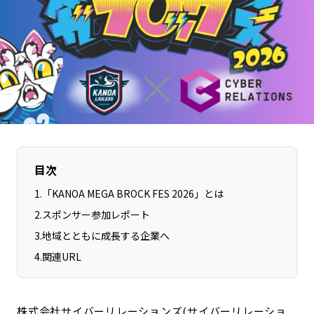
長野エリア
岐阜エリア
静岡エリア
愛知エリア
三重エリア
滋賀エリア
京都エリア
大阪市エリア
北摂エリア
堺・泉州エリア
河内エリア
兵庫エリア
奈良エリア
和歌山エリア
目次
鳥取エリア
島根エリア
岡山エリア
広島エリア
1
.
「KANOA MEGA BROCK FES 2026」とは
山口エリア
徳島エリア
2
.
スポンサー参加レポート
香川エリア
愛媛エリア
3
.
地域とともに成長する企業へ
4
.
関連URL
高知エリア
福岡エリア
佐賀エリア
長崎エリア
熊本エリア
大分エリア
株式会社サイバーリレーションズ(サイバーリレーショ