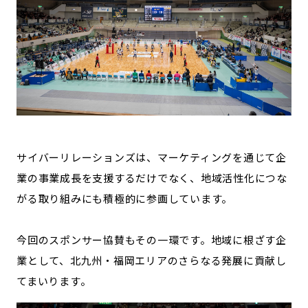
サイバーリレーションズは、マーケティングを通じて企
業の事業成長を支援するだけでなく、地域活性化につな
がる取り組みにも積極的に参画しています。
今回のスポンサー協賛もその一環です。地域に根ざす企
業として、北九州・福岡エリアのさらなる発展に貢献し
てまいります。