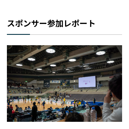
スポンサー参加レポート