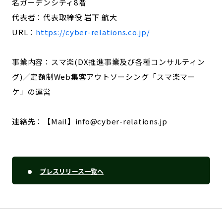
名ガーデンシティ8階
代表者：代表取締役 岩下 航大
URL：
https://cyber-relations.co.jp/
事業内容：スマ楽(DX推進事業及び各種コンサルティン
グ)／定額制Web集客アウトソーシング「スマ楽マー
ケ」の運営
連絡先：【Mail】info@cyber-relations.jp
プレスリリース一覧へ