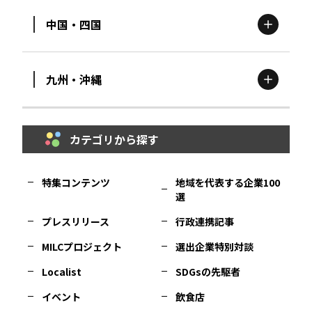
中国・四国
滋賀
エリア
富山
エリア
群馬
エリア
宮城
エリア
九州・沖縄
鳥取
エリア
京都
エリア
石川
エリア
埼玉
エリア
秋田
エリア
カテゴリから探す
福岡
エリア
島根
エリア
大阪市
エリア
福井
エリア
千葉
エリア
山形
エリア
特集コンテンツ
地域を代表する企業100
選
佐賀
エリア
岡山
エリア
北摂
エリア
長野
エリア
東京23区
エリア
福島
エリア
プレスリリース
行政連携記事
MILCプロジェクト
選出企業特別対談
長崎
エリア
広島
エリア
堺・泉州
エリア
岐阜
エリア
多摩
エリア
Localist
SDGsの先駆者
イベント
飲食店