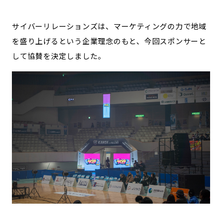
サイバーリレーションズは、マーケティングの力で地域
を盛り上げるという企業理念のもと、今回スポンサーと
して協賛を決定しました。