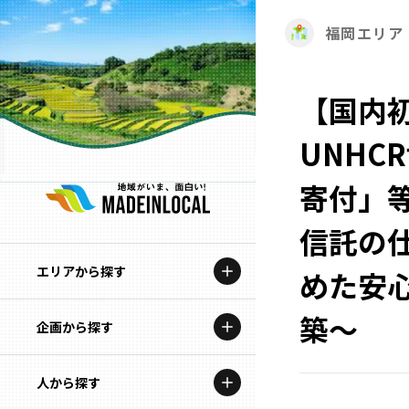
福岡エリア
【国内
UNHC
寄付」
信託の
エリアから探す
めた安
築〜
企画から探す
北海道
特集コンテンツ
人から探す
青森