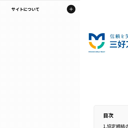
地域を代表する企業100選
記事ライター
サイトについて
岩手
プレスリリース
アンバサダー
私たちの理念
宮城
行政連携記事
お問い合わせ
MILCプロジェクト
秋田
運営会社情報
選出企業特別対談
山形
Localist
SDGsの先駆者
福島
イベント
茨城
飲食店
目次
栃木
地域豆知識
1
.
協定締結