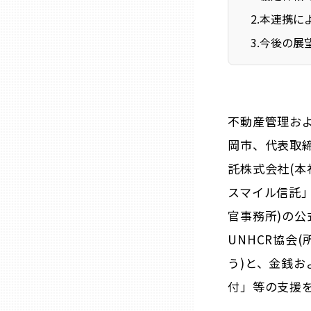
ニッポンの百選大全集
群馬
2
.
本連携に
Sporkle
3
.
今後の展
埼玉
千葉
不動産管理お
東京23区
岡市、代表取
託株式会社(
多摩地域
スマイル信託」
官事務所)の
神奈川
UNHCR協会
う)と、金銭
新潟
付」等の支援
富山