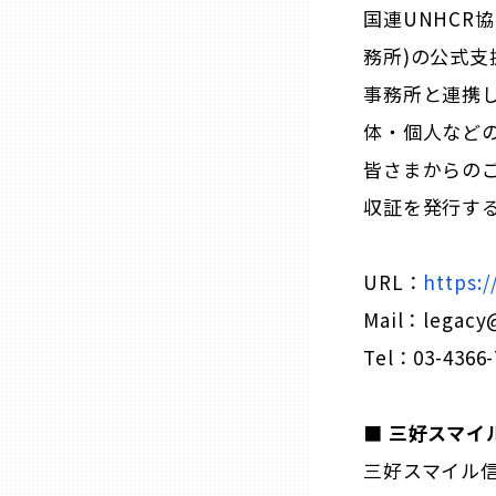
国連UNHCR
務所)の公式支
熊本
事務所と連携し
体・個人など
大分
皆さまからのご
宮崎
収証を発行す
鹿児島
URL：
https:
Mail：legacy@
沖縄
Tel：03-4366-
■ 三好スマイ
三好スマイル信