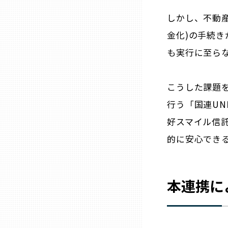
しかし、不動
三重
金化)の手続
も実行に至ら
滋賀
京都
こうした課題
行う「国連UN
大阪市
好スマイル信
的に安心でき
北摂
堺・泉州
本連携に
河内