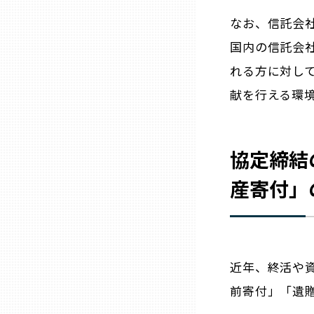
なお、信託会社
石川
国内の信託会
れる方に対し
福井
献を行える環
山梨
協定締結
長野
産寄付」
岐阜
静岡
近年、終活や
前寄付」「遺
愛知