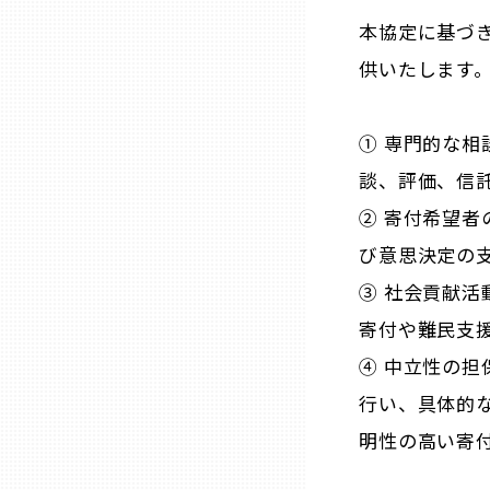
本協定に基づ
兵庫
供いたします
奈良
① 専門的な相
和歌山
談、評価、信
② 寄付希望
鳥取
び意思決定の
③ 社会貢献
島根
寄付や難民支
④ 中立性の担
岡山
行い、具体的
広島
明性の高い寄