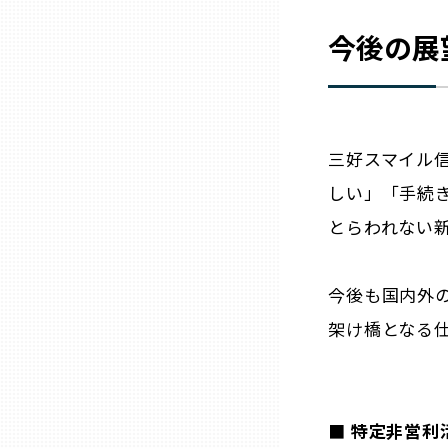
山口
今後の展
徳島
香川
三好スマイル
しい」「手続
愛媛
とらわれない
高知
今後も国内外
福岡
架け橋となる
佐賀
■ 特定非営利
長崎