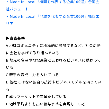
・Made In Local「
福岡
を代表する企業100選」
合同会
記事ライター
アンバサダー
社パシュート
・Made In Local「地域を代表する企業100選」
福岡
エ
お問い合わせ
会社概要
リア
▶︎審査基準
A 地域コミュニティに積極的に参加するなど、社会活動
に会社を挙げて取り組んでいる
B 地元の名産や地場産業と言われるビジネスに携わって
いる
C 若手の育成に力を入れている
D 他社にはない独自の技術やビジネスモデルを持ってい
る
E 成長マーケットで事業をしている
F 地域平均よりも高い給与水準を実現している