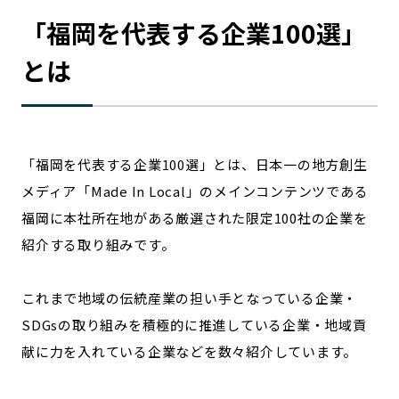
宮崎エリア
鹿児島エリア
「
福岡
を代表する企業100選」
沖縄エリア
とは
カテゴリから探す
特集コンテンツ
地域を代表する 企業100選
「
福岡
を代表する企業100選」とは、日本一の地方創生
プレスリリース
行政連携記事
メディア「Made In Local」のメインコンテンツである
MILCプロジェクト
選出企業特別対談
福岡
に本社所在地がある厳選された限定100社の企業を
Localist
SDGsの先駆者
紹介する取り組みです。
イベント
飲食店
地域豆知識
ニッポンの百選大全集
これまで地域の伝統産業の担い手となっている企業・
Sporkle
SDGsの取り組みを積極的に推進している企業・地域貢
献に力を入れている企業などを数々紹介しています。
「人」から探す