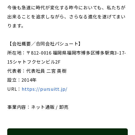
今後も急速に時代が変化する昨今においても、私たちが
出来ることを追求しながら、さらなる進化を遂げてまい
ります。
【会社概要／合同会社パシュート】
所在地：〒812-0016 福岡県福岡市博多区博多駅南3-17-
15シャトフクセンビル2F
代表者：代表社員 二宮 英樹
設立：2014年
URL：
https://pursuitt.jp/
事業内容：ネット通販 / 卸売