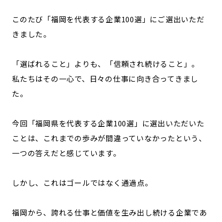
このたび「福岡を代表する企業100選」にご選出いただ
きました。
「選ばれること」よりも、「信頼され続けること」。
私たちはその一心で、日々の仕事に向き合ってきまし
た。
今回「福岡県を代表する企業100選」に選出いただいた
ことは、これまでの歩みが間違っていなかったという、
一つの答えだと感じています。
しかし、これはゴールではなく通過点。
福岡から、誇れる仕事と価値を生み出し続ける企業であ