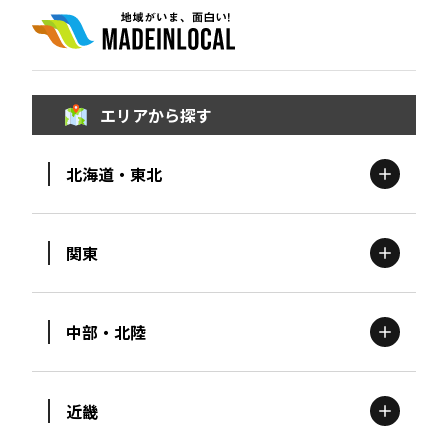
エリアから探す
北海道・東北
関東
北海道
エリア
中部・北陸
茨城
エリア
青森
エリア
近畿
新潟
エリア
栃木
エリア
岩手
エリア