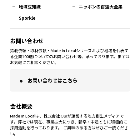
熊本
エリア
山口
エリア
河内
エリア
静岡
エリア
神奈川
エリア
地域豆知識
ニッポンの百選大全集
Sporkle
大分
エリア
徳島
エリア
兵庫
エリア
愛知
エリア
山梨
エリア
お問い合わせ
掲載依頼・取材依頼・Made In Localシリーズおよび地域を代表す
宮崎
エリア
香川
エリア
奈良
エリア
三重
エリア
る企業100選についてのお問い合わせ等、承っております。まずは
お気軽にご相談ください。
お問い合わせはこちら
鹿児島
エリア
愛媛
エリア
和歌山
エリア
会社概要
沖縄
エリア
高知
エリア
Made In Localは、株式会社IOBIが運営する地方創生メディアで
す。弊社では現在、事業拡大につき、新卒・中途ともに積極的に
採用活動を行っております。 ご興味のある方はぜひご一読くださ
い。