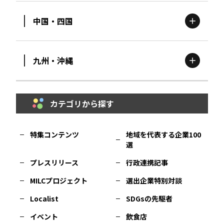
中国・四国
滋賀
エリア
富山
エリア
群馬
エリア
宮城
エリア
九州・沖縄
鳥取
エリア
京都
エリア
石川
エリア
埼玉
エリア
秋田
エリア
カテゴリから探す
福岡
エリア
島根
エリア
大阪市
エリア
福井
エリア
千葉
エリア
山形
エリア
特集コンテンツ
地域を代表する企業100
選
佐賀
エリア
岡山
エリア
北摂
エリア
長野
エリア
東京23区
エリア
福島
エリア
プレスリリース
行政連携記事
MILCプロジェクト
選出企業特別対談
長崎
エリア
広島
エリア
堺・泉州
エリア
岐阜
エリア
多摩
エリア
Localist
SDGsの先駆者
イベント
飲食店