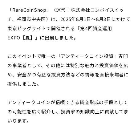
宮崎エリア
鹿児島エリア
「RareCoinShop」（運営：株式会社コンボイスイッ
沖縄エリア
チ、福岡市中央区）は、2025年8月1日～8月3日にかけて
東京ビッグサイトで開催される『第4回資産運用
EXPO【夏】』に出展しました。
カテゴリから探す
特集コンテンツ
地域を代表する 企業100選
このイベントで唯一の「アンティークコイン投資」専門
プレスリリース
行政連携記事
の事業者として、その他には特別な魅力と投資価値を広
MILCプロジェクト
選出企業特別対談
め、安全かつ有益な投資方法などの情報を直接来場者に
Localist
SDGsの先駆者
提供しました。
イベント
飲食店
地域豆知識
ニッポンの百選大全集
アンティークコインが信頼できる資産形成の手段として
Sporkle
の可能性を広く紹介し、投資家の知識向上に貢献してま
いります。
「人」から探す