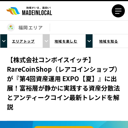
福岡エリア
エリアから探す
エリアトップ
地域を楽しむ
地域を知る
北海道エリア
青森エリア
岩手エリア
宮城エリア
【株式会社コンボイスイッチ】
秋田エリア
山形エリア
RareCoinShop（レアコインショップ）
福島エリア
茨城エリア
が『第4回資産運用 EXPO【夏】』に出
栃木エリア
群馬エリア
展！富裕層が静かに実践する資産分散法
埼玉エリア
千葉エリア
とアンティークコイン最新トレンドを解
東京23区エリア
多摩エリア
説
神奈川エリア
新潟エリア
富山エリア
石川エリア
福井エリア
山梨エリア