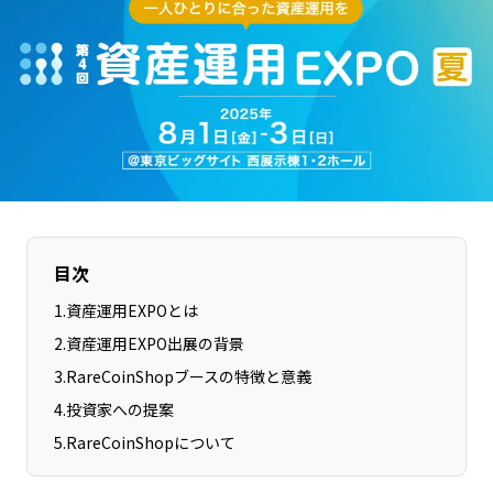
長野エリア
岐阜エリア
静岡エリア
愛知エリア
三重エリア
滋賀エリア
京都エリア
大阪市エリア
北摂エリア
堺・泉州エリア
河内エリア
兵庫エリア
奈良エリア
和歌山エリア
鳥取エリア
島根エリア
目次
岡山エリア
広島エリア
1
.
資産運用EXPOとは
山口エリア
徳島エリア
2
.
資産運用EXPO出展の背景
香川エリア
愛媛エリア
3
.
RareCoinShopブースの特徴と意義
高知エリア
福岡エリア
4
.
投資家への提案
佐賀エリア
長崎エリア
5
.
RareCoinShopについて
熊本エリア
大分エリア