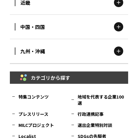
近畿
新潟
エリア
栃木
エリア
岩手
エリア
中国・四国
滋賀
エリア
富山
エリア
群馬
エリア
宮城
エリア
九州・沖縄
鳥取
エリア
京都
エリア
石川
エリア
埼玉
エリア
秋田
エリア
カテゴリから探す
福岡
エリア
島根
エリア
大阪市
エリア
福井
エリア
千葉
エリア
山形
エリア
特集コンテンツ
地域を代表する企業100
選
佐賀
エリア
岡山
エリア
北摂
エリア
長野
エリア
東京23区
エリア
福島
エリア
プレスリリース
行政連携記事
MILCプロジェクト
選出企業特別対談
長崎
エリア
広島
エリア
堺・泉州
エリア
岐阜
エリア
多摩
エリア
Localist
SDGsの先駆者