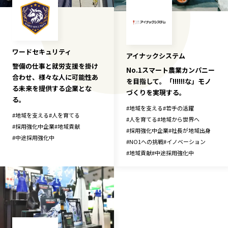
宮崎エリア
鹿児島エリア
沖縄エリア
ワードセキュリティ
アイナックシステム
カテゴリから探す
警備の仕事と就労支援を掛け
No.1スマート農業カンパニー
合わせ、様々な人に可能性あ
を目指して。「!!!!!!な」モノ
特集コンテンツ
地域を代表する 企業100選
る未来を提供する企業とな
づくりを実現する。
る。
プレスリリース
行政連携記事
#
地域を支える
#
若手の活躍
#
地域を支える
#
人を育てる
MILCプロジェクト
選出企業特別対談
#
人を育てる
#
地域から世界へ
#
採用強化中企業
#
地域貢献
#
採用強化中企業
#
社長が地域出身
Localist
SDGsの先駆者
#
中途採用強化中
#
NO1への挑戦
#
イノベーション
イベント
飲食店
#
地域貢献
#
中途採用強化中
地域豆知識
ニッポンの百選大全集
Sporkle
「人」から探す