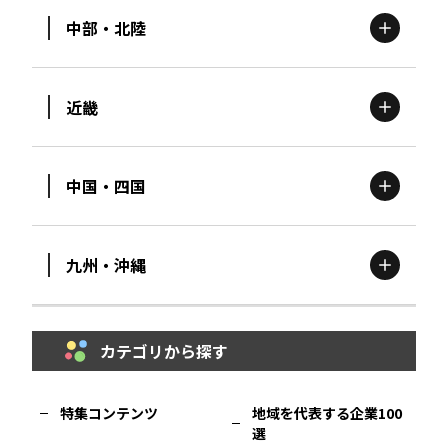
中部・北陸
茨城
エリア
青森
エリア
近畿
新潟
エリア
栃木
エリア
岩手
エリア
中国・四国
滋賀
エリア
富山
エリア
群馬
エリア
宮城
エリア
九州・沖縄
鳥取
エリア
京都
エリア
石川
エリア
埼玉
エリア
秋田
エリア
カテゴリから探す
福岡
エリア
島根
エリア
大阪市
エリア
福井
エリア
千葉
エリア
山形
エリア
特集コンテンツ
地域を代表する企業100
選