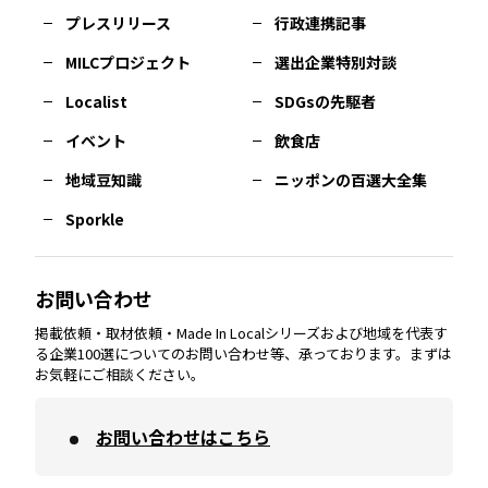
佐賀
エリア
岡山
エリア
北摂
エリア
長野
エリア
東京23区
エリア
福島
エリア
プレスリリース
行政連携記事
MILCプロジェクト
選出企業特別対談
長崎
エリア
広島
エリア
堺・泉州
エリア
岐阜
エリア
多摩
エリア
Localist
SDGsの先駆者
イベント
飲食店
熊本
エリア
山口
エリア
河内
エリア
静岡
エリア
神奈川
エリア
地域豆知識
ニッポンの百選大全集
Sporkle
大分
エリア
徳島
エリア
兵庫
エリア
愛知
エリア
山梨
エリア
お問い合わせ
掲載依頼・取材依頼・Made In Localシリーズおよび地域を代表す
宮崎
エリア
香川
エリア
奈良
エリア
三重
エリア
る企業100選についてのお問い合わせ等、承っております。まずは
お気軽にご相談ください。
お問い合わせはこちら
鹿児島
エリア
愛媛
エリア
和歌山
エリア