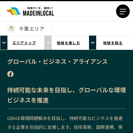
千葉エリア
エリアから探す
エリアトップ
地域を楽しむ
地域を知る
北海道エリア
青森エリア
岩手エリア
宮城エリア
グローバル・ビジネス・アライアンス
秋田エリア
山形エリア
福島エリア
茨城エリア
栃木エリア
群馬エリア
持続可能な未来を目指し、グローバルな環境
埼玉エリア
千葉エリア
ビジネスを推進
東京23区エリア
多摩エリア
神奈川エリア
新潟エリア
GBAは環境問題解決を目指し、持続可能なビジネスを推進
富山エリア
石川エリア
する企業を包括的に支援します。技術革新、国際連携、専
福井エリア
山梨エリア