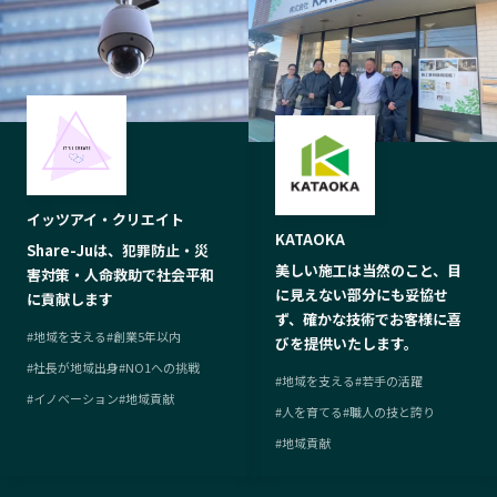
イッツアイ・クリエイト
KATAOKA
Share-Juは、犯罪防止・災
美しい施工は当然のこと、目
害対策・人命救助で社会平和
に見えない部分にも妥協せ
に貢献します
ず、確かな技術でお客様に喜
#
地域を支える
#
創業5年以内
びを提供いたします。
#
社長が地域出身
#
NO1への挑戦
#
地域を支える
#
若手の活躍
#
イノベーション
#
地域貢献
#
人を育てる
#
職人の技と誇り
#
地域貢献