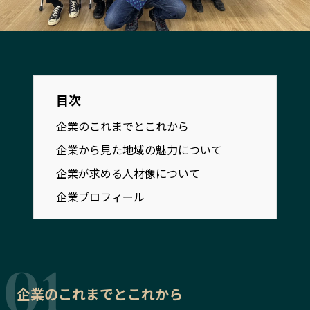
宮崎エリア
鹿児島エリア
沖縄エリア
カテゴリから探す
目次
特集コンテンツ
地域を代表する 企業100選
企業のこれまでとこれから
プレスリリース
行政連携記事
企業から見た地域の魅力について
MILCプロジェクト
選出企業特別対談
企業が求める人材像について
Localist
SDGsの先駆者
企業プロフィール
イベント
飲食店
地域豆知識
ニッポンの百選大全集
Sporkle
企業のこれまでとこれから
「人」から探す