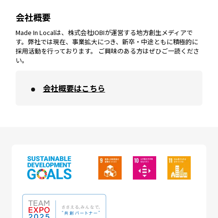
会社概要
沖縄
エリア
高知
エリア
Made In Localは、株式会社IOBIが運営する地方創生メディアで
す。弊社では現在、事業拡大につき、新卒・中途ともに積極的に
採用活動を行っております。 ご興味のある方はぜひご一読くださ
い。
会社概要はこちら