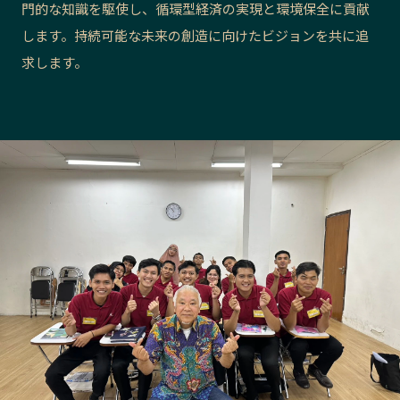
門的な知識を駆使し、循環型経済の実現と環境保全に貢献
長野エリア
岐阜エリア
します。持続可能な未来の創造に向けたビジョンを共に追
静岡エリア
愛知エリア
求します。
三重エリア
滋賀エリア
京都エリア
大阪市エリア
北摂エリア
堺・泉州エリア
河内エリア
兵庫エリア
奈良エリア
和歌山エリア
鳥取エリア
島根エリア
岡山エリア
広島エリア
山口エリア
徳島エリア
香川エリア
愛媛エリア
高知エリア
福岡エリア
佐賀エリア
長崎エリア
熊本エリア
大分エリア