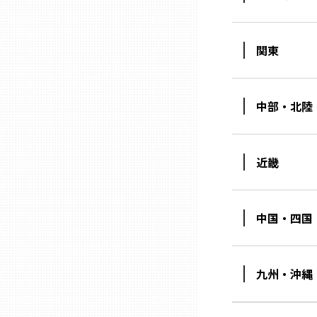
三重
関東
滋賀
中部・北陸
京都
近畿
大阪市
北摂
中国・四国
堺・泉州
九州・沖縄
河内