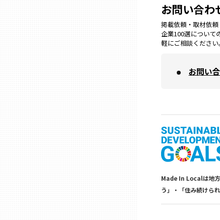
お問い合わ
兵庫
掲載依頼・取材依頼・M
企業100選につい
軽にご相談ください
奈良
お問い合
和歌山
鳥取
島根
岡山
Made In Lo
う」・「住み続けられ
広島