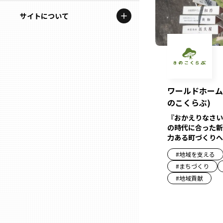
地域を代表する企業100選
記事ライター
サイトについて
岩手
プレスリリース
アンバサダー
私たちの理念
宮城
行政連携記事
お問い合わせ
MILCプロジェクト
秋田
運営会社情報
ワールドホーム
選出企業特別対談
のこくらぶ)
山形
Localist
『おかえりなさい
の時代に合った新
力ある町づくりへ
SDGsの先駆者
福島
#
地域を支える
イベント
#
まちづくり
茨城
#
地域貢献
飲食店
栃木
地域豆知識