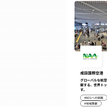
ニッポンの百選大全集
群馬
Sporkle
埼玉
千葉
東京23区
多摩地域
成田国際空港
神奈川
グローバルな航空
献する、世界トッ
す。
新潟
#
NO1への挑戦
#
地域貢献
富山