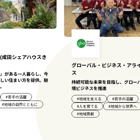
(成田シェアハウスき
グローバル・ビジネス・アラ
ス
』がある一人暮らし、今
しい住まい方を提供。魅
持続可能な未来を目指し、グロー
。
境ビジネスを推進
#
若手の活躍
#
地域を支える
#
若手の活躍
#
地域の自然とともに
#
人を育てる
#
地域から世界へ
#
地域貢献