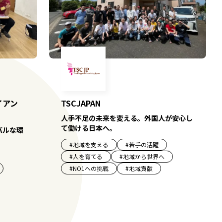
イアン
TSCJAPAN
人手不足の未来を変える。外国人が安心し
て働ける日本へ。
バルな環
#
地域を支える
#
若手の活躍
#
人を育てる
#
地域から世界へ
#
NO1への挑戦
#
地域貢献