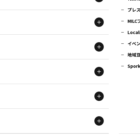
プレ
MIL
北海道
エリア
Local
イベ
地域
茨城
エリア
青森
エリア
Spork
新潟
エリア
栃木
エリア
岩手
エリア
滋賀
エリア
富山
エリア
群馬
エリア
宮城
エリア
鳥取
エリア
京都
エリア
石川
エリア
埼玉
エリア