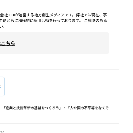
lは、株式会社IOBIが運営する地方創生メディアです。弊社では現在、事
中途ともに積極的に採用活動を行っております。 ご興味のある
い。
はこちら
おり、「産業と技術革新の基盤をつくろう」・「人や国の不平等をなくそ
ved