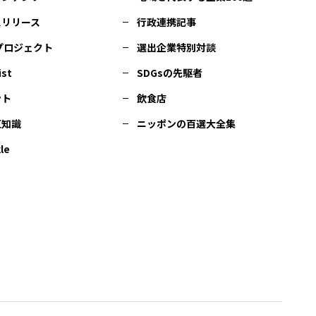
スリリース
行政連携記事
Cプロジェクト
選出企業特別対談
ist
SDGsの先駆者
ント
飲食店
豆知識
ニッポンの百選大全集
le