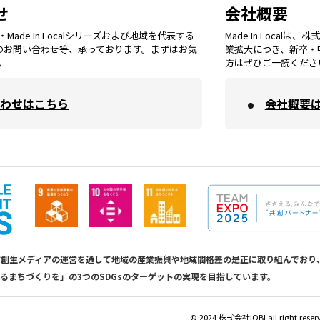
秋田
エリア
せ
会社概要
福岡
エリア
ade In Localシリーズおよび地域を代表する
Made In Loca
島根
エリア
大阪市
エリア
てのお問い合わせ等、承っております。まずはお気
業拡大につき、新卒・
福井
エリア
千葉
エリア
。
方はぜひご一読くださ
山形
エリア
佐賀
エリア
岡山
エリア
わせはこちら
会社概要
北摂
エリア
長野
エリア
東京23区
エリア
福島
エリア
長崎
エリア
広島
エリア
堺・泉州
エリア
岐阜
エリア
多摩
エリア
熊本
エリア
山口
エリア
河内
エリア
静岡
エリア
神奈川
エリア
calは地方創生メディアの運営を通して地域の産業振興や地域間格差の是正に取り組んで
るまちづくりを」の3つのSDGsのターゲットの実現を目指しています。
大分
エリア
徳島
エリア
兵庫
エリア
愛知
エリア
山梨
エリア
©︎ 2024 株式会社IOBI all right reser